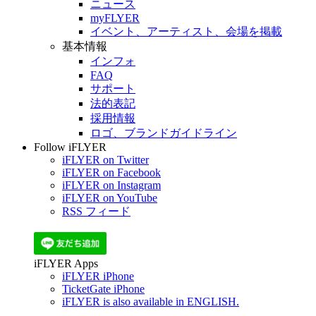
ニュース
myFLYER
イベント、アーティスト、会場を掲載
基本情報
インフォ
FAQ
サポート
法的表記
採用情報
ロゴ、ブランドガイドライン
Follow iFLYER
iFLYER on Twitter
iFLYER on Facebook
iFLYER on Instagram
iFLYER on YouTube
RSS フィード
iFLYER Apps
iFLYER iPhone
TicketGate iPhone
iFLYER is also available in ENGLISH.