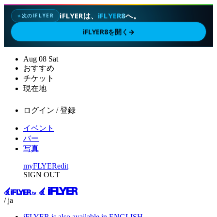
iFLYERは、
iFLYER8
へ。
次のIFLYER
✦
iFLYER8を開く
→
Aug
08
Sat
おすすめ
チケット
現在地
ログイン / 登録
イベント
バー
写真
myFLYER
edit
SIGN OUT
/ ja
iFLYER is also available in ENGLISH.