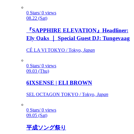
0 Stars/ 0 views
08.22 (Sat)
『SAPPHIRE ELEVATION』Headliner:
Ely Oaks ｜ Special Guest DJ: Tungevaag
CÉ LA VI TOKYO / Tokyo,
Japan
0 Stars/ 0 views
09.03 (Thu)
6IXSENSE | ELI BROWN
SEL OCTAGON TOKYO / Tokyo,
Japan
0 Stars/ 0 views
09.05 (Sat)
平成ソング祭り