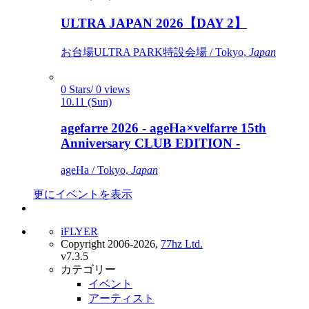
ULTRA JAPAN 2026【DAY 2】
お台場ULTRA PARK特設会場 / Tokyo,
Japan
0 Stars/ 0 views
10.11 (Sun)
agefarre 2026 - ageHa×velfarre 15th
Anniversary CLUB EDITION -
ageHa / Tokyo,
Japan
更にイベントを表示
iFLYER
Copyright 2006-2026,
77hz Ltd.
v7.3.5
カテゴリー
イベント
アーティスト