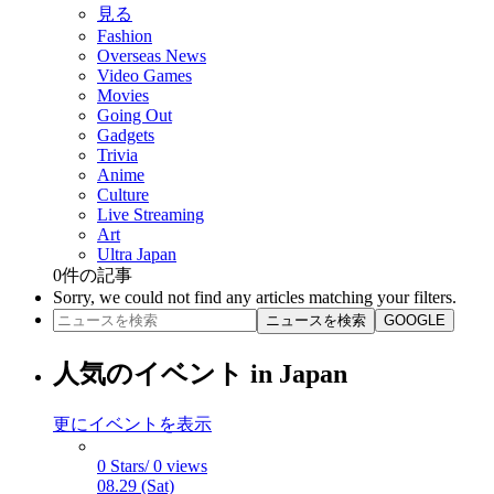
見る
Fashion
Overseas News
Video Games
Movies
Going Out
Gadgets
Trivia
Anime
Culture
Live Streaming
Art
Ultra Japan
0
件の記事
Sorry, we could not find any articles matching your filters.
ニュースを検索
GOOGLE
人気のイベント in Japan
更にイベントを表示
0 Stars/ 0 views
08.29 (Sat)