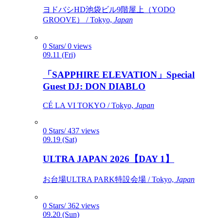
ヨドバシHD池袋ビル9階屋上（YODO
GROOVE） / Tokyo,
Japan
0 Stars/ 0 views
09.11 (Fri)
「SAPPHIRE ELEVATION」Special
Guest DJ: DON DIABLO
CÉ LA VI TOKYO / Tokyo,
Japan
0 Stars/ 437 views
09.19 (Sat)
ULTRA JAPAN 2026【DAY 1】
お台場ULTRA PARK特設会場 / Tokyo,
Japan
0 Stars/ 362 views
09.20 (Sun)