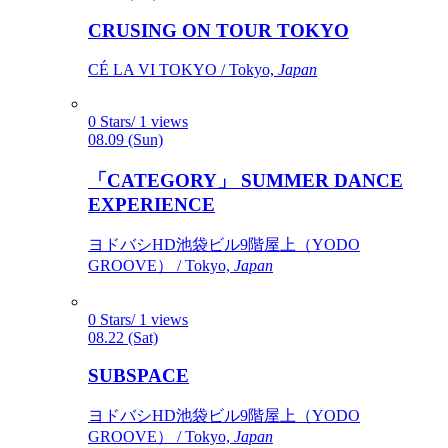
CRUSING ON TOUR TOKYO
CÉ LA VI TOKYO / Tokyo,
Japan
0 Stars/ 1 views
08.09 (Sun)
「CATEGORY」 SUMMER DANCE
EXPERIENCE
ヨドバシHD池袋ビル9階屋上（YODO
GROOVE） / Tokyo,
Japan
0 Stars/ 1 views
08.22 (Sat)
SUBSPACE
ヨドバシHD池袋ビル9階屋上（YODO
GROOVE） / Tokyo,
Japan