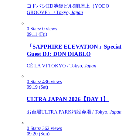
ヨドバシHD池袋ビル9階屋上（YODO
GROOVE） / Tokyo,
Japan
0 Stars/ 0 views
09.11 (Fri)
「SAPPHIRE ELEVATION」Special
Guest DJ: DON DIABLO
CÉ LA VI TOKYO / Tokyo,
Japan
0 Stars/ 436 views
09.19 (Sat)
ULTRA JAPAN 2026【DAY 1】
お台場ULTRA PARK特設会場 / Tokyo,
Japan
0 Stars/ 362 views
09.20 (Sun)