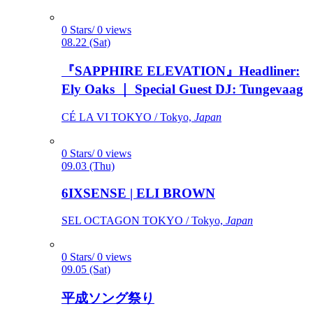
0 Stars/ 0 views
08.22 (Sat)
『SAPPHIRE ELEVATION』Headliner:
Ely Oaks ｜ Special Guest DJ: Tungevaag
CÉ LA VI TOKYO / Tokyo,
Japan
0 Stars/ 0 views
09.03 (Thu)
6IXSENSE | ELI BROWN
SEL OCTAGON TOKYO / Tokyo,
Japan
0 Stars/ 0 views
09.05 (Sat)
平成ソング祭り