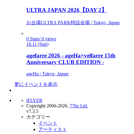
ULTRA JAPAN 2026【DAY 2】
お台場ULTRA PARK特設会場 / Tokyo,
Japan
0 Stars/ 0 views
10.11 (Sun)
agefarre 2026 - ageHa×velfarre 15th
Anniversary CLUB EDITION -
ageHa / Tokyo,
Japan
更にイベントを表示
iFLYER
Copyright 2006-2026,
77hz Ltd.
v7.3.5
カテゴリー
イベント
アーティスト