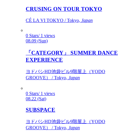
CRUSING ON TOUR TOKYO
CÉ LA VI TOKYO / Tokyo,
Japan
0 Stars/ 1 views
08.09 (Sun)
「CATEGORY」 SUMMER DANCE
EXPERIENCE
ヨドバシHD池袋ビル9階屋上（YODO
GROOVE） / Tokyo,
Japan
0 Stars/ 1 views
08.22 (Sat)
SUBSPACE
ヨドバシHD池袋ビル9階屋上（YODO
GROOVE） / Tokyo,
Japan