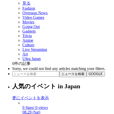
見る
Fashion
Overseas News
Video Games
Movies
Going Out
Gadgets
Trivia
Anime
Culture
Live Streaming
Art
Ultra Japan
0
件の記事
Sorry, we could not find any articles matching your filters.
ニュースを検索
GOOGLE
人気のイベント in Japan
更にイベントを表示
0 Stars/ 0 views
08.29 (Sat)