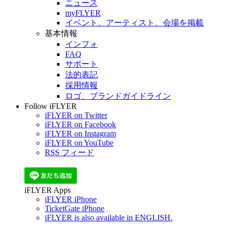
ニュース
myFLYER
イベント、アーティスト、会場を掲載
基本情報
インフォ
FAQ
サポート
法的表記
採用情報
ロゴ、ブランドガイドライン
Follow iFLYER
iFLYER on Twitter
iFLYER on Facebook
iFLYER on Instagram
iFLYER on YouTube
RSS フィード
iFLYER Apps
iFLYER iPhone
TicketGate iPhone
iFLYER is also available in ENGLISH.