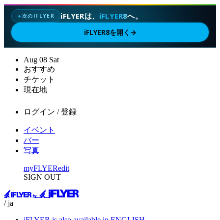
iFLYERは、
iFLYER8
へ。
次のIFLYER
✦
iFLYER8を開く
→
Aug
08
Sat
おすすめ
チケット
現在地
ログイン / 登録
イベント
バー
写真
myFLYER
edit
SIGN OUT
/ ja
iFLYER is also available in ENGLISH.