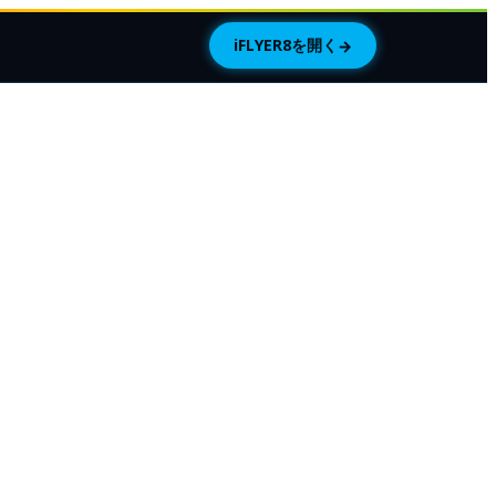
iFLYER8を開く
→