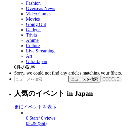
Fashion
Overseas News
Video Games
Movies
Going Out
Gadgets
Trivia
Anime
Culture
Live Streaming
Art
Ultra Japan
0
件の記事
Sorry, we could not find any articles matching your filters.
ニュースを検索
GOOGLE
人気のイベント in Japan
更にイベントを表示
0 Stars/ 0 views
08.29 (Sat)