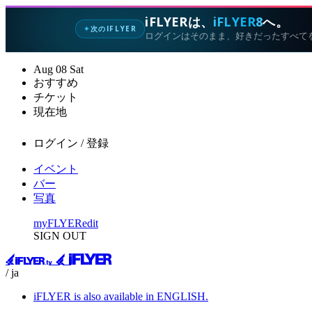
iFLYERは、
iFLYER8
へ。
次のIFLYER
✦
ログインはそのまま、好きだったすべて
Aug
08
Sat
おすすめ
チケット
現在地
ログイン / 登録
イベント
バー
写真
myFLYER
edit
SIGN OUT
/ ja
iFLYER is also available in ENGLISH.