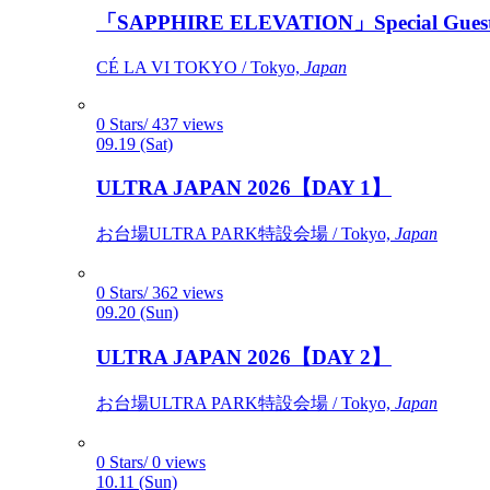
「SAPPHIRE ELEVATION」Special Gues
CÉ LA VI TOKYO / Tokyo,
Japan
0 Stars/ 437 views
09.19 (Sat)
ULTRA JAPAN 2026【DAY 1】
お台場ULTRA PARK特設会場 / Tokyo,
Japan
0 Stars/ 362 views
09.20 (Sun)
ULTRA JAPAN 2026【DAY 2】
お台場ULTRA PARK特設会場 / Tokyo,
Japan
0 Stars/ 0 views
10.11 (Sun)