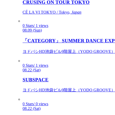
CRUSING ON TOUR TOKYO
CÉ LA VI TOKYO / Tokyo,
Japan
0 Stars/ 1 views
08.09 (Sun)
「CATEGORY」 SUMMER DANCE EXP
ヨドバシHD池袋ビル9階屋上（YODO GROOVE） / 
0 Stars/ 1 views
08.22 (Sat)
SUBSPACE
ヨドバシHD池袋ビル9階屋上（YODO GROOVE） / 
0 Stars/ 0 views
08.22 (Sat)