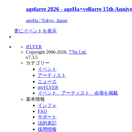
agefarre 2026 - ageHa×velfarre 15th Ann
ageHa / Tokyo,
Japan
更にイベントを表示
iFLYER
Copyright 2006-2026,
77hz Ltd.
v7.3.5
カテゴリー
イベント
アーティスト
ニュース
myFLYER
イベント、アーティスト、会場を掲載
基本情報
インフォ
FAQ
サポート
法的表記
採用情報