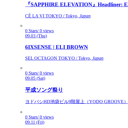
『SAPPHIRE ELEVATION』Headliner: Ely 
CÉ LA VI TOKYO / Tokyo,
Japan
0 Stars/ 0 views
09.03 (Thu)
6IXSENSE | ELI BROWN
SEL OCTAGON TOKYO / Tokyo,
Japan
0 Stars/ 0 views
09.05 (Sat)
平成ソング祭り
ヨドバシHD池袋ビル9階屋上（YODO GROOVE） / 
0 Stars/ 0 views
09.11 (Fri)