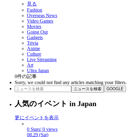
見る
Fashion
Overseas News
Video Games
Movies
Going Out
Gadgets
Trivia
Anime
Culture
Live Streaming
Art
Ultra Japan
0
件の記事
Sorry, we could not find any articles matching your filters.
ニュースを検索
GOOGLE
人気のイベント in Japan
更にイベントを表示
0 Stars/ 0 views
08.29 (Sat)