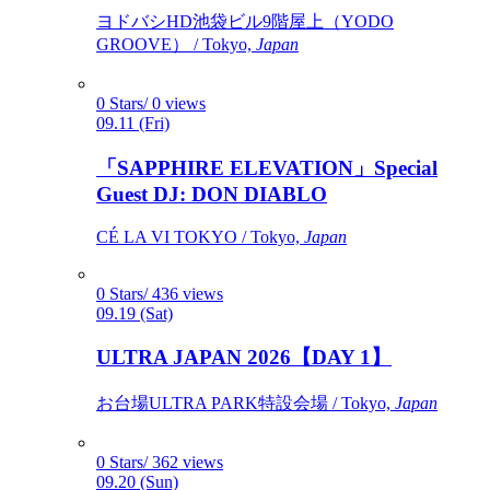
ヨドバシHD池袋ビル9階屋上（YODO
GROOVE） / Tokyo,
Japan
0 Stars/ 0 views
09.11 (Fri)
「SAPPHIRE ELEVATION」Special
Guest DJ: DON DIABLO
CÉ LA VI TOKYO / Tokyo,
Japan
0 Stars/ 436 views
09.19 (Sat)
ULTRA JAPAN 2026【DAY 1】
お台場ULTRA PARK特設会場 / Tokyo,
Japan
0 Stars/ 362 views
09.20 (Sun)