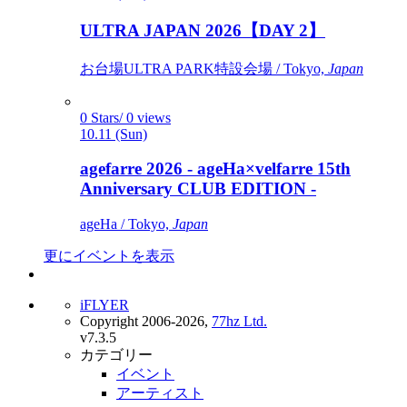
ULTRA JAPAN 2026【DAY 2】
お台場ULTRA PARK特設会場 / Tokyo,
Japan
0 Stars/ 0 views
10.11 (Sun)
agefarre 2026 - ageHa×velfarre 15th
Anniversary CLUB EDITION -
ageHa / Tokyo,
Japan
更にイベントを表示
iFLYER
Copyright 2006-2026,
77hz Ltd.
v7.3.5
カテゴリー
イベント
アーティスト