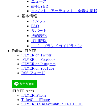
ニュース
myFLYER
イベント、アーティスト、会場を掲載
基本情報
インフォ
FAQ
サポート
法的表記
採用情報
ロゴ、ブランドガイドライン
Follow iFLYER
iFLYER on Twitter
iFLYER on Facebook
iFLYER on Instagram
iFLYER on YouTube
RSS フィード
iFLYER Apps
iFLYER iPhone
TicketGate iPhone
iFLYER is also available in ENGLISH.