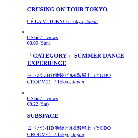
CRUSING ON TOUR TOKYO
CÉ LA VI TOKYO / Tokyo,
Japan
0 Stars/ 1 views
08.09 (Sun)
「CATEGORY」 SUMMER DANCE
EXPERIENCE
ヨドバシHD池袋ビル9階屋上（YODO
GROOVE） / Tokyo,
Japan
0 Stars/ 1 views
08.22 (Sat)
SUBSPACE
ヨドバシHD池袋ビル9階屋上（YODO
GROOVE） / Tokyo,
Japan