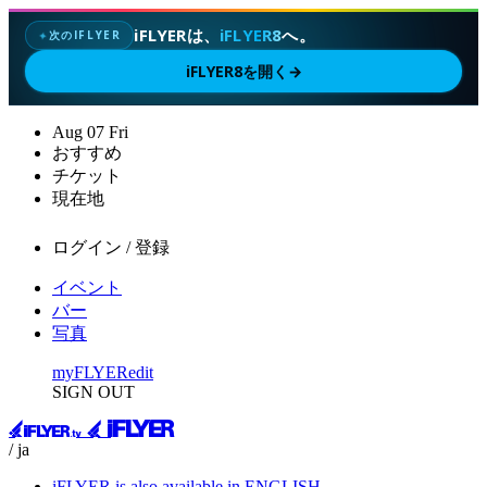
iFLYERは、
iFLYER8
へ。
次のIFLYER
✦
iFLYER8を開く
→
Aug
07
Fri
おすすめ
チケット
現在地
ログイン / 登録
イベント
バー
写真
myFLYER
edit
SIGN OUT
/ ja
iFLYER is also available in ENGLISH.