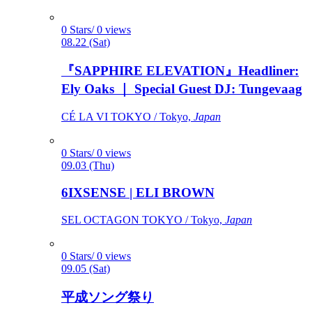
0 Stars/ 0 views
08.22 (Sat)
『SAPPHIRE ELEVATION』Headliner:
Ely Oaks ｜ Special Guest DJ: Tungevaag
CÉ LA VI TOKYO / Tokyo,
Japan
0 Stars/ 0 views
09.03 (Thu)
6IXSENSE | ELI BROWN
SEL OCTAGON TOKYO / Tokyo,
Japan
0 Stars/ 0 views
09.05 (Sat)
平成ソング祭り