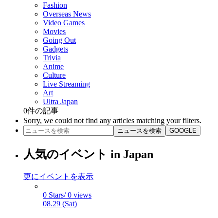
Fashion
Overseas News
Video Games
Movies
Going Out
Gadgets
Trivia
Anime
Culture
Live Streaming
Art
Ultra Japan
0
件の記事
Sorry, we could not find any articles matching your filters.
ニュースを検索
GOOGLE
人気のイベント in Japan
更にイベントを表示
0 Stars/ 0 views
08.29 (Sat)