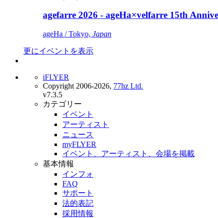
agefarre 2026 - ageHa×velfarre 15th Ann
ageHa / Tokyo,
Japan
更にイベントを表示
iFLYER
Copyright 2006-2026,
77hz Ltd.
v7.3.5
カテゴリー
イベント
アーティスト
ニュース
myFLYER
イベント、アーティスト、会場を掲載
基本情報
インフォ
FAQ
サポート
法的表記
採用情報