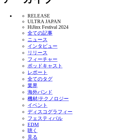
RELEASE
ULTRA JAPAN
HiJinx Festival 2024
全ての記事
ニュース
インタビュー
リリース
フィーチャー
ポッドキャスト
レポート
全てのタグ
業界
海外バンド
機材/テクノロジー
イベント
ディスコグラフィー
フェスティバル
EDM
聴く
見る