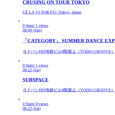
CRUSING ON TOUR TOKYO
CÉ LA VI TOKYO / Tokyo,
Japan
0 Stars/ 1 views
08.09 (Sun)
「CATEGORY」 SUMMER DANCE EXP
ヨドバシHD池袋ビル9階屋上（YODO GROOVE） / 
0 Stars/ 1 views
08.22 (Sat)
SUBSPACE
ヨドバシHD池袋ビル9階屋上（YODO GROOVE） / 
0 Stars/ 0 views
08.22 (Sat)