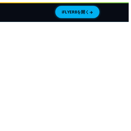
iFLYER8を開く
→