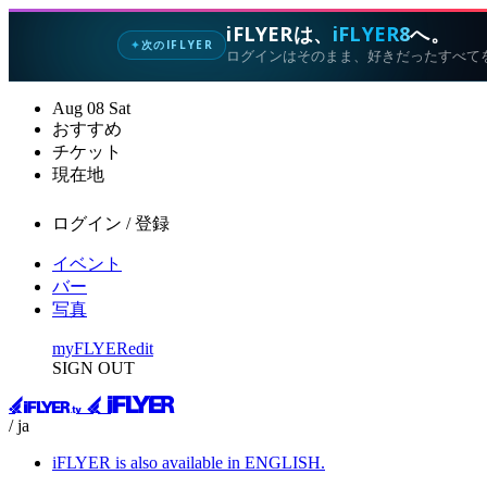
iFLYERは、
iFLYER8
へ。
次のIFLYER
✦
ログインはそのまま、好きだったすべて
Aug
08
Sat
おすすめ
チケット
現在地
ログイン / 登録
イベント
バー
写真
myFLYER
edit
SIGN OUT
/ ja
iFLYER is also available in ENGLISH.