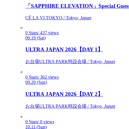
「SAPPHIRE ELEVATION」Special Gues
CÉ LA VI TOKYO / Tokyo,
Japan
0 Stars/ 437 views
09.19 (Sat)
ULTRA JAPAN 2026【DAY 1】
お台場ULTRA PARK特設会場 / Tokyo,
Japan
0 Stars/ 362 views
09.20 (Sun)
ULTRA JAPAN 2026【DAY 2】
お台場ULTRA PARK特設会場 / Tokyo,
Japan
0 Stars/ 0 views
10.11 (Sun)