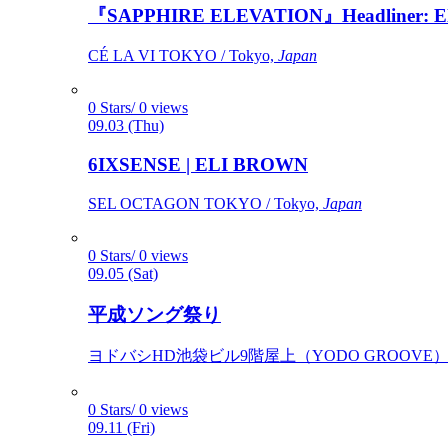
『SAPPHIRE ELEVATION』Headliner: Ely 
CÉ LA VI TOKYO / Tokyo,
Japan
0 Stars/ 0 views
09.03 (Thu)
6IXSENSE | ELI BROWN
SEL OCTAGON TOKYO / Tokyo,
Japan
0 Stars/ 0 views
09.05 (Sat)
平成ソング祭り
ヨドバシHD池袋ビル9階屋上（YODO GROOVE） / 
0 Stars/ 0 views
09.11 (Fri)