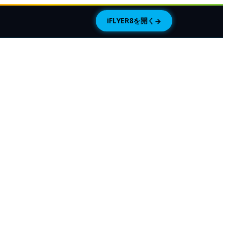
iFLYER8を開く
→