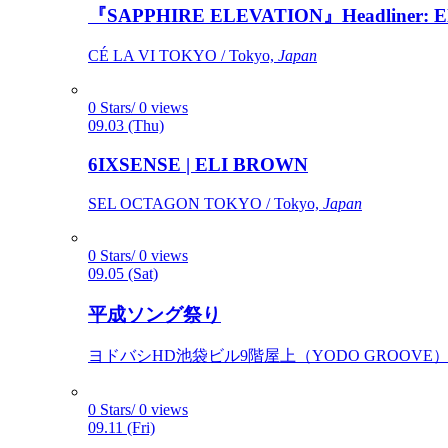
『SAPPHIRE ELEVATION』Headliner: Ely 
CÉ LA VI TOKYO / Tokyo,
Japan
0 Stars/ 0 views
09.03 (Thu)
6IXSENSE | ELI BROWN
SEL OCTAGON TOKYO / Tokyo,
Japan
0 Stars/ 0 views
09.05 (Sat)
平成ソング祭り
ヨドバシHD池袋ビル9階屋上（YODO GROOVE） / 
0 Stars/ 0 views
09.11 (Fri)