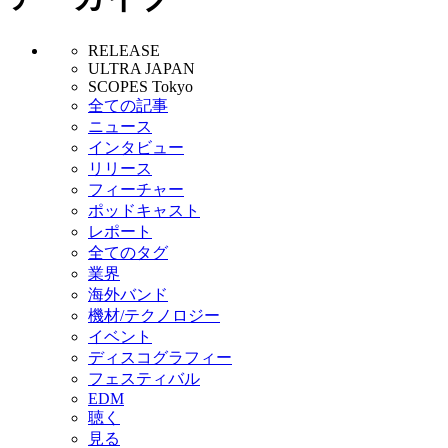
RELEASE
ULTRA JAPAN
SCOPES Tokyo
全ての記事
ニュース
インタビュー
リリース
フィーチャー
ポッドキャスト
レポート
全てのタグ
業界
海外バンド
機材/テクノロジー
イベント
ディスコグラフィー
フェスティバル
EDM
聴く
見る