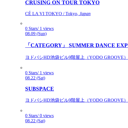
CRUSING ON TOUR TOKYO
CÉ LA VI TOKYO / Tokyo,
Japan
0 Stars/ 1 views
08.09 (Sun)
「CATEGORY」 SUMMER DANCE EXP
ヨドバシHD池袋ビル9階屋上（YODO GROOVE） / 
0 Stars/ 1 views
08.22 (Sat)
SUBSPACE
ヨドバシHD池袋ビル9階屋上（YODO GROOVE） / 
0 Stars/ 0 views
08.22 (Sat)