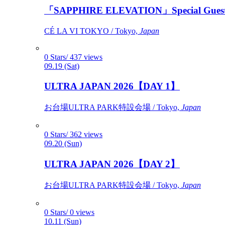
「SAPPHIRE ELEVATION」Special Gues
CÉ LA VI TOKYO / Tokyo,
Japan
0 Stars/ 437 views
09.19 (Sat)
ULTRA JAPAN 2026【DAY 1】
お台場ULTRA PARK特設会場 / Tokyo,
Japan
0 Stars/ 362 views
09.20 (Sun)
ULTRA JAPAN 2026【DAY 2】
お台場ULTRA PARK特設会場 / Tokyo,
Japan
0 Stars/ 0 views
10.11 (Sun)