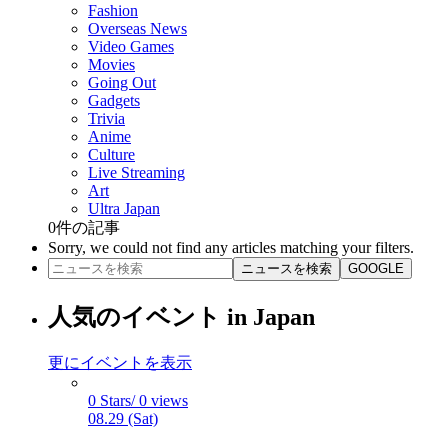
Fashion
Overseas News
Video Games
Movies
Going Out
Gadgets
Trivia
Anime
Culture
Live Streaming
Art
Ultra Japan
0
件の記事
Sorry, we could not find any articles matching your filters.
ニュースを検索
GOOGLE
人気のイベント in Japan
更にイベントを表示
0 Stars/ 0 views
08.29 (Sat)