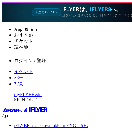
iFLYERは、
iFLYER8
へ。
次のIFLYER
✦
ログインはそのまま、好きだったすべて
Aug
09
Sun
おすすめ
チケット
現在地
ログイン / 登録
イベント
バー
写真
myFLYER
edit
SIGN OUT
/ ja
iFLYER is also available in ENGLISH.