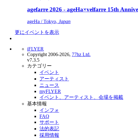
agefarre 2026 - ageHa×velfarre 15th Ann
ageHa / Tokyo,
Japan
更にイベントを表示
iFLYER
Copyright 2006-2026,
77hz Ltd.
v7.3.5
カテゴリー
イベント
アーティスト
ニュース
myFLYER
イベント、アーティスト、会場を掲載
基本情報
インフォ
FAQ
サポート
法的表記
採用情報