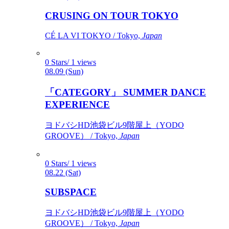
CRUSING ON TOUR TOKYO
CÉ LA VI TOKYO / Tokyo,
Japan
0 Stars/ 1 views
08.09 (Sun)
「CATEGORY」 SUMMER DANCE
EXPERIENCE
ヨドバシHD池袋ビル9階屋上（YODO
GROOVE） / Tokyo,
Japan
0 Stars/ 1 views
08.22 (Sat)
SUBSPACE
ヨドバシHD池袋ビル9階屋上（YODO
GROOVE） / Tokyo,
Japan