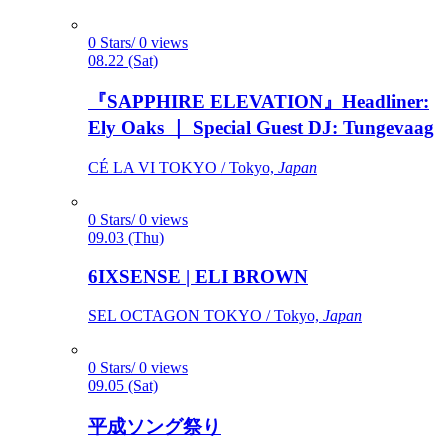
0 Stars/ 0 views
08.22 (Sat)
『SAPPHIRE ELEVATION』Headliner:
Ely Oaks ｜ Special Guest DJ: Tungevaag
CÉ LA VI TOKYO / Tokyo,
Japan
0 Stars/ 0 views
09.03 (Thu)
6IXSENSE | ELI BROWN
SEL OCTAGON TOKYO / Tokyo,
Japan
0 Stars/ 0 views
09.05 (Sat)
平成ソング祭り