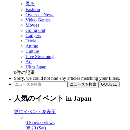
見る
Fashion
Overseas News
Video Games
Movies
Going Out
Gadgets
Trivia
Anime
Culture
Live Streaming
Art
Ultra Japan
0
件の記事
Sorry, we could not find any articles matching your filters.
ニュースを検索
GOOGLE
人気のイベント in Japan
更にイベントを表示
0 Stars/ 0 views
08.29 (Sat)