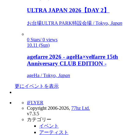
ULTRA JAPAN 2026【DAY 2】
お台場ULTRA PARK特設会場 / Tokyo,
Japan
0 Stars/ 0 views
10.11 (Sun)
agefarre 2026 - ageHa×velfarre 15th
Anniversary CLUB EDITION -
ageHa / Tokyo,
Japan
更にイベントを表示
iFLYER
Copyright 2006-2026,
77hz Ltd.
v7.3.5
カテゴリー
イベント
アーティスト