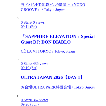
ヨドバシHD池袋ビル9階屋上（YODO
GROOVE） / Tokyo,
Japan
0 Stars/ 0 views
09.11 (Fri)
「SAPPHIRE ELEVATION」Special
Guest DJ: DON DIABLO
CÉ LA VI TOKYO / Tokyo,
Japan
0 Stars/ 436 views
09.19 (Sat)
ULTRA JAPAN 2026【DAY 1】
お台場ULTRA PARK特設会場 / Tokyo,
Japan
0 Stars/ 362 views
09.20 (Sun)