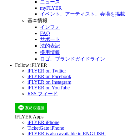
ニュース
myFLYER
イベント、アーティスト、会場を掲載
基本情報
インフォ
FAQ
サポート
法的表記
採用情報
ロゴ、ブランドガイドライン
Follow iFLYER
iFLYER on Twitter
iFLYER on Facebook
iFLYER on Instagram
iFLYER on YouTube
RSS フィード
iFLYER Apps
iFLYER iPhone
TicketGate iPhone
iFLYER is also available in ENGLISH.