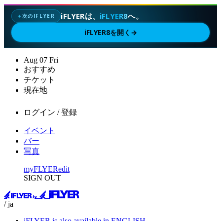
iFLYERは、
iFLYER8
へ。
次のIFLYER
✦
iFLYER8を開く
→
Aug
07
Fri
おすすめ
チケット
現在地
ログイン / 登録
イベント
バー
写真
myFLYER
edit
SIGN OUT
/ ja
iFLYER is also available in ENGLISH.