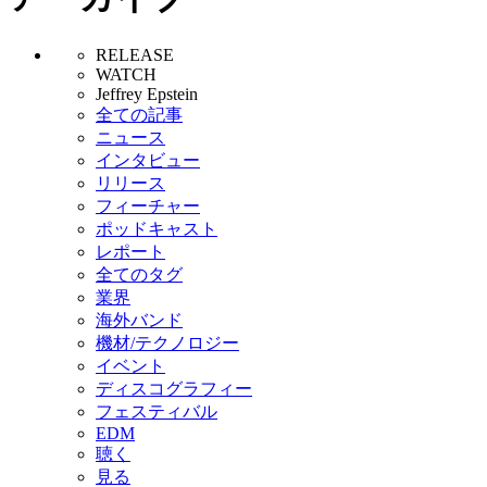
RELEASE
WATCH
Jeffrey Epstein
全ての記事
ニュース
インタビュー
リリース
フィーチャー
ポッドキャスト
レポート
全てのタグ
業界
海外バンド
機材/テクノロジー
イベント
ディスコグラフィー
フェスティバル
EDM
聴く
見る