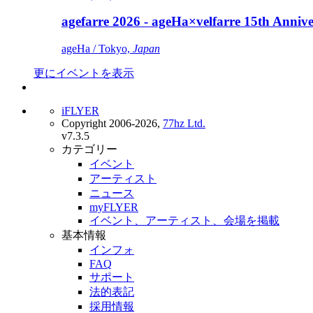
agefarre 2026 - ageHa×velfarre 15th Ann
ageHa / Tokyo,
Japan
更にイベントを表示
iFLYER
Copyright 2006-2026,
77hz Ltd.
v7.3.5
カテゴリー
イベント
アーティスト
ニュース
myFLYER
イベント、アーティスト、会場を掲載
基本情報
インフォ
FAQ
サポート
法的表記
採用情報