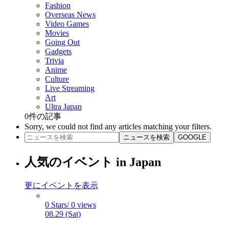
Fashion
Overseas News
Video Games
Movies
Going Out
Gadgets
Trivia
Anime
Culture
Live Streaming
Art
Ultra Japan
0
件の記事
Sorry, we could not find any articles matching your filters.
ニュースを検索
GOOGLE
人気のイベント in Japan
更にイベントを表示
0 Stars/ 0 views
08.29 (Sat)