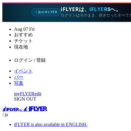
iFLYERは、
iFLYER8
へ。
次のIFLYER
✦
ログインはそのまま、好きだったすべて
Aug
07
Fri
おすすめ
チケット
現在地
ログイン / 登録
イベント
バー
写真
myFLYER
edit
SIGN OUT
/ ja
iFLYER is also available in ENGLISH.