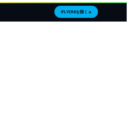
iFLYER8を開く
→