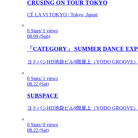
CRUSING ON TOUR TOKYO
CÉ LA VI TOKYO / Tokyo,
Japan
0 Stars/ 1 views
08.09 (Sun)
「CATEGORY」 SUMMER DANCE EXP
ヨドバシHD池袋ビル9階屋上（YODO GROOVE） / 
0 Stars/ 1 views
08.22 (Sat)
SUBSPACE
ヨドバシHD池袋ビル9階屋上（YODO GROOVE） / 
0 Stars/ 0 views
08.22 (Sat)