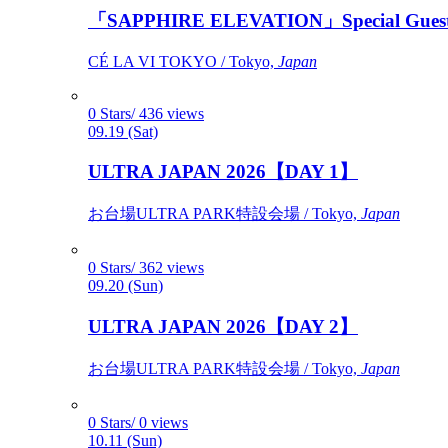
「SAPPHIRE ELEVATION」Special Gues
CÉ LA VI TOKYO / Tokyo,
Japan
0 Stars/ 436 views
09.19 (Sat)
ULTRA JAPAN 2026【DAY 1】
お台場ULTRA PARK特設会場 / Tokyo,
Japan
0 Stars/ 362 views
09.20 (Sun)
ULTRA JAPAN 2026【DAY 2】
お台場ULTRA PARK特設会場 / Tokyo,
Japan
0 Stars/ 0 views
10.11 (Sun)