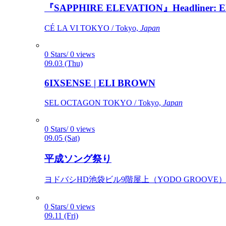
『SAPPHIRE ELEVATION』Headliner: Ely 
CÉ LA VI TOKYO / Tokyo,
Japan
0 Stars/ 0 views
09.03 (Thu)
6IXSENSE | ELI BROWN
SEL OCTAGON TOKYO / Tokyo,
Japan
0 Stars/ 0 views
09.05 (Sat)
平成ソング祭り
ヨドバシHD池袋ビル9階屋上（YODO GROOVE） / 
0 Stars/ 0 views
09.11 (Fri)