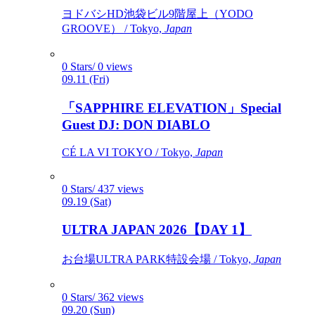
ヨドバシHD池袋ビル9階屋上（YODO
GROOVE） / Tokyo,
Japan
0 Stars/ 0 views
09.11 (Fri)
「SAPPHIRE ELEVATION」Special
Guest DJ: DON DIABLO
CÉ LA VI TOKYO / Tokyo,
Japan
0 Stars/ 437 views
09.19 (Sat)
ULTRA JAPAN 2026【DAY 1】
お台場ULTRA PARK特設会場 / Tokyo,
Japan
0 Stars/ 362 views
09.20 (Sun)