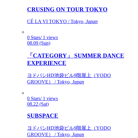
CRUSING ON TOUR TOKYO
CÉ LA VI TOKYO / Tokyo,
Japan
0 Stars/ 1 views
08.09 (Sun)
「CATEGORY」 SUMMER DANCE
EXPERIENCE
ヨドバシHD池袋ビル9階屋上（YODO
GROOVE） / Tokyo,
Japan
0 Stars/ 1 views
08.22 (Sat)
SUBSPACE
ヨドバシHD池袋ビル9階屋上（YODO
GROOVE） / Tokyo,
Japan