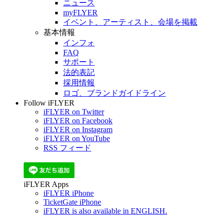
ニュース
myFLYER
イベント、アーティスト、会場を掲載
基本情報
インフォ
FAQ
サポート
法的表記
採用情報
ロゴ、ブランドガイドライン
Follow iFLYER
iFLYER on Twitter
iFLYER on Facebook
iFLYER on Instagram
iFLYER on YouTube
RSS フィード
iFLYER Apps
iFLYER iPhone
TicketGate iPhone
iFLYER is also available in ENGLISH.