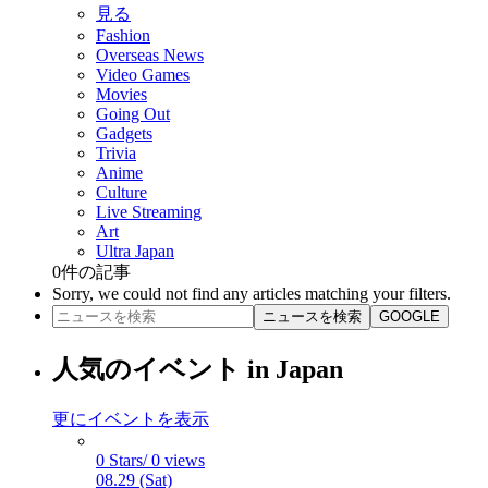
見る
Fashion
Overseas News
Video Games
Movies
Going Out
Gadgets
Trivia
Anime
Culture
Live Streaming
Art
Ultra Japan
0
件の記事
Sorry, we could not find any articles matching your filters.
ニュースを検索
GOOGLE
人気のイベント in Japan
更にイベントを表示
0 Stars/ 0 views
08.29 (Sat)