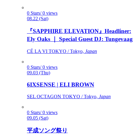
0 Stars/ 0 views
08.22 (Sat)
『SAPPHIRE ELEVATION』Headliner:
Ely Oaks ｜ Special Guest DJ: Tungevaag
CÉ LA VI TOKYO / Tokyo,
Japan
0 Stars/ 0 views
09.03 (Thu)
6IXSENSE | ELI BROWN
SEL OCTAGON TOKYO / Tokyo,
Japan
0 Stars/ 0 views
09.05 (Sat)
平成ソング祭り