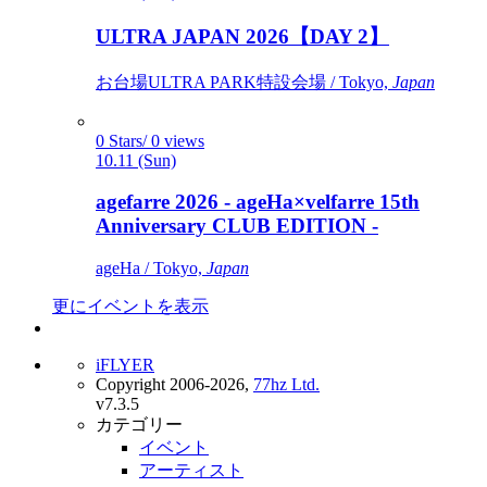
ULTRA JAPAN 2026【DAY 2】
お台場ULTRA PARK特設会場 / Tokyo,
Japan
0 Stars/ 0 views
10.11 (Sun)
agefarre 2026 - ageHa×velfarre 15th
Anniversary CLUB EDITION -
ageHa / Tokyo,
Japan
更にイベントを表示
iFLYER
Copyright 2006-2026,
77hz Ltd.
v7.3.5
カテゴリー
イベント
アーティスト