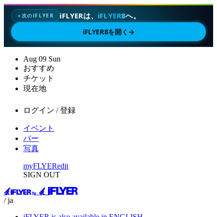
iFLYERは、
iFLYER8
へ。
次のIFLYER
✦
iFLYER8を開く
→
Aug
09
Sun
おすすめ
チケット
現在地
ログイン / 登録
イベント
バー
写真
myFLYER
edit
SIGN OUT
/ ja
iFLYER is also available in ENGLISH.