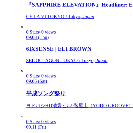
『SAPPHIRE ELEVATION』Headliner: Ely 
CÉ LA VI TOKYO / Tokyo,
Japan
0 Stars/ 0 views
09.03 (Thu)
6IXSENSE | ELI BROWN
SEL OCTAGON TOKYO / Tokyo,
Japan
0 Stars/ 0 views
09.05 (Sat)
平成ソング祭り
ヨドバシHD池袋ビル9階屋上（YODO GROOVE） / 
0 Stars/ 0 views
09.11 (Fri)