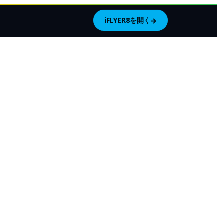
iFLYER8を開く
→