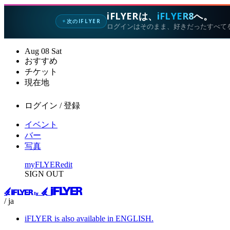
iFLYERは、
iFLYER8
へ。
次のIFLYER
✦
ログインはそのまま、好きだったすべて
Aug
08
Sat
おすすめ
チケット
現在地
ログイン / 登録
イベント
バー
写真
myFLYER
edit
SIGN OUT
/ ja
iFLYER is also available in ENGLISH.