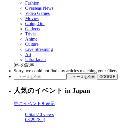
Fashion
Overseas News
Video Games
Movies
Going Out
Gadgets
Trivia
Anime
Culture
Live Streaming
Art
Ultra Japan
0
件の記事
Sorry, we could not find any articles matching your filters.
ニュースを検索
GOOGLE
人気のイベント in Japan
更にイベントを表示
0 Stars/ 0 views
08.29 (Sat)