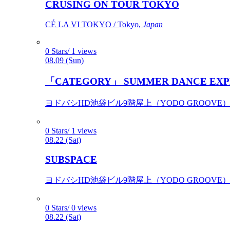
CRUSING ON TOUR TOKYO
CÉ LA VI TOKYO / Tokyo,
Japan
0 Stars/ 1 views
08.09 (Sun)
「CATEGORY」 SUMMER DANCE EXP
ヨドバシHD池袋ビル9階屋上（YODO GROOVE） / 
0 Stars/ 1 views
08.22 (Sat)
SUBSPACE
ヨドバシHD池袋ビル9階屋上（YODO GROOVE） / 
0 Stars/ 0 views
08.22 (Sat)