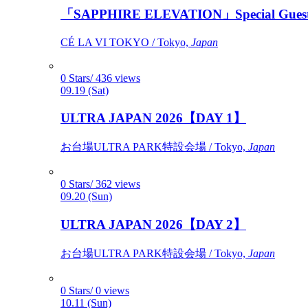
「SAPPHIRE ELEVATION」Special Gues
CÉ LA VI TOKYO / Tokyo,
Japan
0 Stars/ 436 views
09.19 (Sat)
ULTRA JAPAN 2026【DAY 1】
お台場ULTRA PARK特設会場 / Tokyo,
Japan
0 Stars/ 362 views
09.20 (Sun)
ULTRA JAPAN 2026【DAY 2】
お台場ULTRA PARK特設会場 / Tokyo,
Japan
0 Stars/ 0 views
10.11 (Sun)