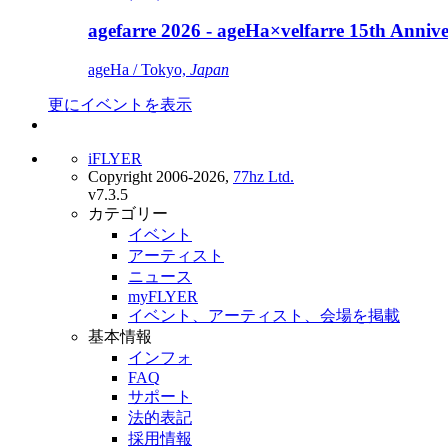
agefarre 2026 - ageHa×velfarre 15th Ann
ageHa / Tokyo,
Japan
更にイベントを表示
iFLYER
Copyright 2006-2026,
77hz Ltd.
v7.3.5
カテゴリー
イベント
アーティスト
ニュース
myFLYER
イベント、アーティスト、会場を掲載
基本情報
インフォ
FAQ
サポート
法的表記
採用情報