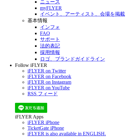
ニュース
myFLYER
イベント、アーティスト、会場を掲載
基本情報
インフォ
FAQ
サポート
法的表記
採用情報
ロゴ、ブランドガイドライン
Follow iFLYER
iFLYER on Twitter
iFLYER on Facebook
iFLYER on Instagram
iFLYER on YouTube
RSS フィード
iFLYER Apps
iFLYER iPhone
TicketGate iPhone
iFLYER is also available in ENGLISH.