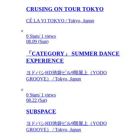
CRUSING ON TOUR TOKYO
CÉ LA VI TOKYO / Tokyo,
Japan
0 Stars/ 1 views
08.09 (Sun)
「CATEGORY」 SUMMER DANCE
EXPERIENCE
ヨドバシHD池袋ビル9階屋上（YODO
GROOVE） / Tokyo,
Japan
0 Stars/ 1 views
08.22 (Sat)
SUBSPACE
ヨドバシHD池袋ビル9階屋上（YODO
GROOVE） / Tokyo,
Japan