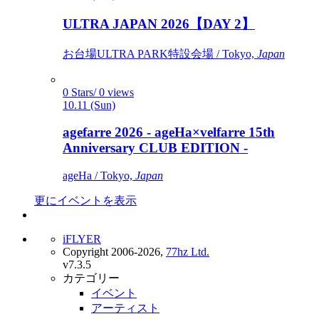
ULTRA JAPAN 2026【DAY 2】
お台場ULTRA PARK特設会場 / Tokyo,
Japan
0 Stars/ 0 views
10.11 (Sun)
agefarre 2026 - ageHa×velfarre 15th
Anniversary CLUB EDITION -
ageHa / Tokyo,
Japan
更にイベントを表示
iFLYER
Copyright 2006-2026,
77hz Ltd.
v7.3.5
カテゴリー
イベント
アーティスト