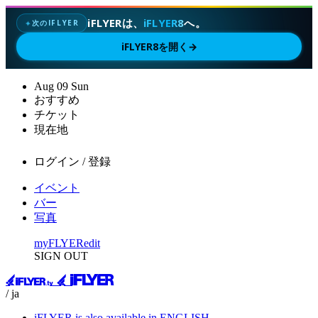
iFLYERは、
iFLYER8
へ。
次のIFLYER
✦
iFLYER8を開く
→
Aug
09
Sun
おすすめ
チケット
現在地
ログイン / 登録
イベント
バー
写真
myFLYER
edit
SIGN OUT
/ ja
iFLYER is also available in ENGLISH.