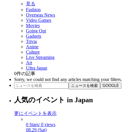
見る
Fashion
Overseas News
Video Games
Movies
Going Out
Gadgets
Trivia
Anime
Culture
Live Streaming
Art
Ultra Japan
0
件の記事
Sorry, we could not find any articles matching your filters.
ニュースを検索
GOOGLE
人気のイベント in Japan
更にイベントを表示
0 Stars/ 0 views
08.29 (Sat)