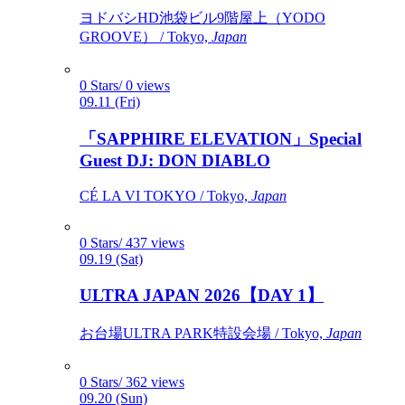
ヨドバシHD池袋ビル9階屋上（YODO
GROOVE） / Tokyo,
Japan
0 Stars/ 0 views
09.11 (Fri)
「SAPPHIRE ELEVATION」Special
Guest DJ: DON DIABLO
CÉ LA VI TOKYO / Tokyo,
Japan
0 Stars/ 437 views
09.19 (Sat)
ULTRA JAPAN 2026【DAY 1】
お台場ULTRA PARK特設会場 / Tokyo,
Japan
0 Stars/ 362 views
09.20 (Sun)