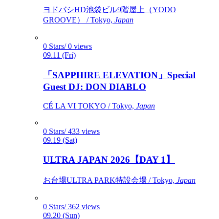
ヨドバシHD池袋ビル9階屋上（YODO
GROOVE） / Tokyo,
Japan
0 Stars/ 0 views
09.11 (Fri)
「SAPPHIRE ELEVATION」Special
Guest DJ: DON DIABLO
CÉ LA VI TOKYO / Tokyo,
Japan
0 Stars/ 433 views
09.19 (Sat)
ULTRA JAPAN 2026【DAY 1】
お台場ULTRA PARK特設会場 / Tokyo,
Japan
0 Stars/ 362 views
09.20 (Sun)