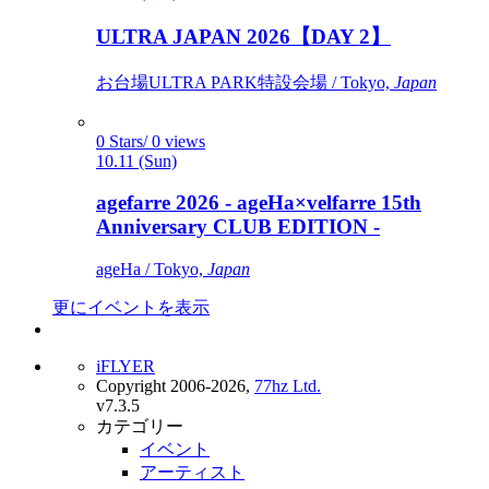
ULTRA JAPAN 2026【DAY 2】
お台場ULTRA PARK特設会場 / Tokyo,
Japan
0 Stars/ 0 views
10.11 (Sun)
agefarre 2026 - ageHa×velfarre 15th
Anniversary CLUB EDITION -
ageHa / Tokyo,
Japan
更にイベントを表示
iFLYER
Copyright 2006-2026,
77hz Ltd.
v7.3.5
カテゴリー
イベント
アーティスト