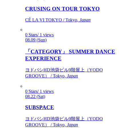
CRUSING ON TOUR TOKYO
CÉ LA VI TOKYO / Tokyo,
Japan
0 Stars/ 1 views
08.09 (Sun)
「CATEGORY」 SUMMER DANCE
EXPERIENCE
ヨドバシHD池袋ビル9階屋上（YODO
GROOVE） / Tokyo,
Japan
0 Stars/ 1 views
08.22 (Sat)
SUBSPACE
ヨドバシHD池袋ビル9階屋上（YODO
GROOVE） / Tokyo,
Japan