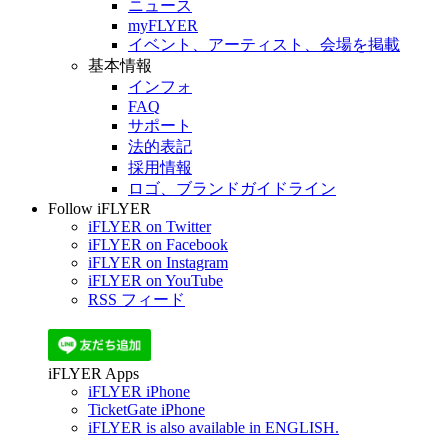
ニュース
myFLYER
イベント、アーティスト、会場を掲載
基本情報
インフォ
FAQ
サポート
法的表記
採用情報
ロゴ、ブランドガイドライン
Follow iFLYER
iFLYER on Twitter
iFLYER on Facebook
iFLYER on Instagram
iFLYER on YouTube
RSS フィード
iFLYER Apps
iFLYER iPhone
TicketGate iPhone
iFLYER is also available in ENGLISH.