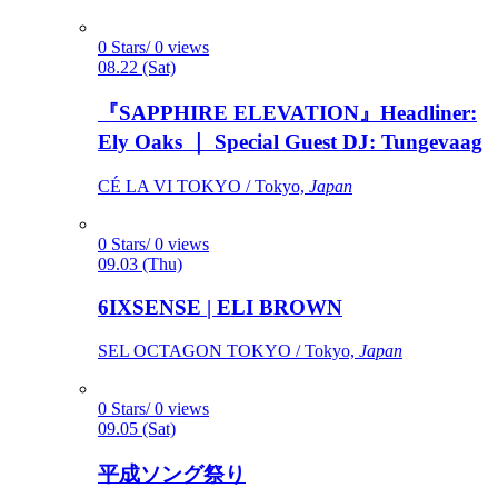
0 Stars/ 0 views
08.22 (Sat)
『SAPPHIRE ELEVATION』Headliner:
Ely Oaks ｜ Special Guest DJ: Tungevaag
CÉ LA VI TOKYO / Tokyo,
Japan
0 Stars/ 0 views
09.03 (Thu)
6IXSENSE | ELI BROWN
SEL OCTAGON TOKYO / Tokyo,
Japan
0 Stars/ 0 views
09.05 (Sat)
平成ソング祭り