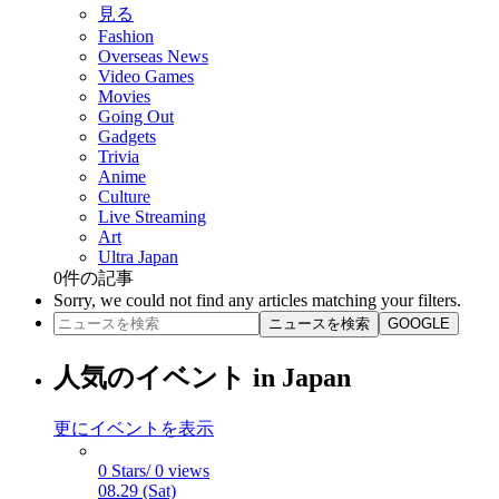
見る
Fashion
Overseas News
Video Games
Movies
Going Out
Gadgets
Trivia
Anime
Culture
Live Streaming
Art
Ultra Japan
0
件の記事
Sorry, we could not find any articles matching your filters.
ニュースを検索
GOOGLE
人気のイベント in Japan
更にイベントを表示
0 Stars/ 0 views
08.29 (Sat)