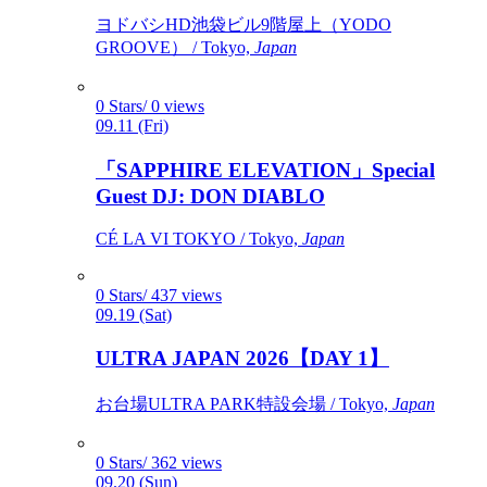
ヨドバシHD池袋ビル9階屋上（YODO
GROOVE） / Tokyo,
Japan
0 Stars/ 0 views
09.11 (Fri)
「SAPPHIRE ELEVATION」Special
Guest DJ: DON DIABLO
CÉ LA VI TOKYO / Tokyo,
Japan
0 Stars/ 437 views
09.19 (Sat)
ULTRA JAPAN 2026【DAY 1】
お台場ULTRA PARK特設会場 / Tokyo,
Japan
0 Stars/ 362 views
09.20 (Sun)