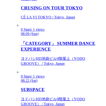
CRUSING ON TOUR TOKYO
CÉ LA VI TOKYO / Tokyo,
Japan
0 Stars/ 1 views
08.09 (Sun)
「CATEGORY」 SUMMER DANCE
EXPERIENCE
ヨドバシHD池袋ビル9階屋上（YODO
GROOVE） / Tokyo,
Japan
0 Stars/ 1 views
08.22 (Sat)
SUBSPACE
ヨドバシHD池袋ビル9階屋上（YODO
GROOVE） / Tokyo,
Japan