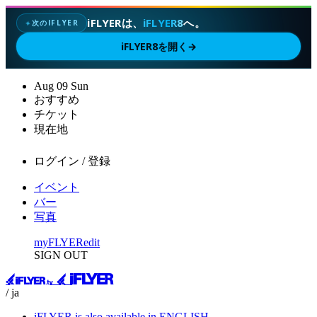
iFLYERは、
iFLYER8
へ。
次のIFLYER
✦
iFLYER8を開く
→
Aug
09
Sun
おすすめ
チケット
現在地
ログイン / 登録
イベント
バー
写真
myFLYER
edit
SIGN OUT
/ ja
iFLYER is also available in ENGLISH.