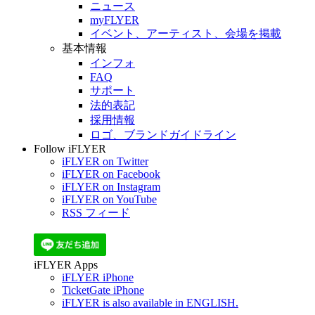
ニュース
myFLYER
イベント、アーティスト、会場を掲載
基本情報
インフォ
FAQ
サポート
法的表記
採用情報
ロゴ、ブランドガイドライン
Follow iFLYER
iFLYER on Twitter
iFLYER on Facebook
iFLYER on Instagram
iFLYER on YouTube
RSS フィード
iFLYER Apps
iFLYER iPhone
TicketGate iPhone
iFLYER is also available in ENGLISH.