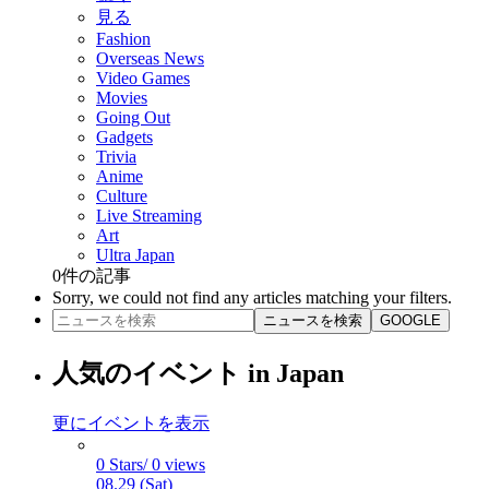
見る
Fashion
Overseas News
Video Games
Movies
Going Out
Gadgets
Trivia
Anime
Culture
Live Streaming
Art
Ultra Japan
0
件の記事
Sorry, we could not find any articles matching your filters.
ニュースを検索
GOOGLE
人気のイベント in Japan
更にイベントを表示
0 Stars/ 0 views
08.29 (Sat)