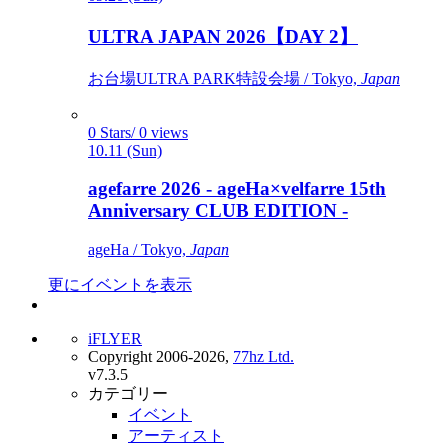
ULTRA JAPAN 2026【DAY 2】
お台場ULTRA PARK特設会場 / Tokyo,
Japan
0 Stars/ 0 views
10.11 (Sun)
agefarre 2026 - ageHa×velfarre 15th
Anniversary CLUB EDITION -
ageHa / Tokyo,
Japan
更にイベントを表示
iFLYER
Copyright 2006-2026,
77hz Ltd.
v7.3.5
カテゴリー
イベント
アーティスト