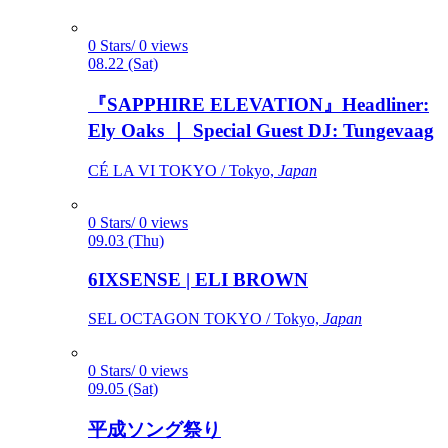
0 Stars/ 0 views
08.22 (Sat)
『SAPPHIRE ELEVATION』Headliner:
Ely Oaks ｜ Special Guest DJ: Tungevaag
CÉ LA VI TOKYO / Tokyo,
Japan
0 Stars/ 0 views
09.03 (Thu)
6IXSENSE | ELI BROWN
SEL OCTAGON TOKYO / Tokyo,
Japan
0 Stars/ 0 views
09.05 (Sat)
平成ソング祭り