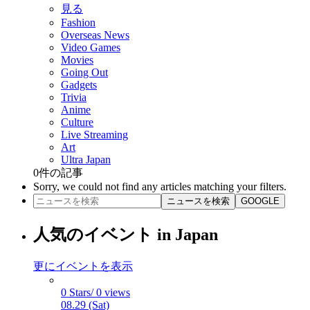
見る
Fashion
Overseas News
Video Games
Movies
Going Out
Gadgets
Trivia
Anime
Culture
Live Streaming
Art
Ultra Japan
0
件の記事
Sorry, we could not find any articles matching your filters.
ニュースを検索
GOOGLE
人気のイベント in Japan
更にイベントを表示
0 Stars/ 0 views
08.29 (Sat)