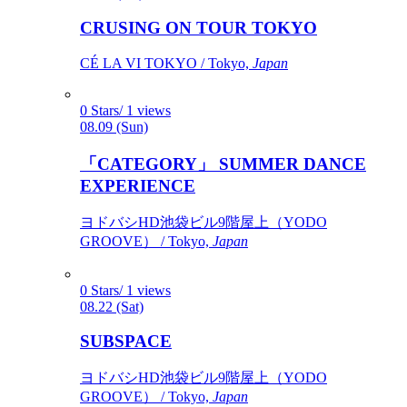
CRUSING ON TOUR TOKYO
CÉ LA VI TOKYO / Tokyo,
Japan
0 Stars/ 1 views
08.09 (Sun)
「CATEGORY」 SUMMER DANCE
EXPERIENCE
ヨドバシHD池袋ビル9階屋上（YODO
GROOVE） / Tokyo,
Japan
0 Stars/ 1 views
08.22 (Sat)
SUBSPACE
ヨドバシHD池袋ビル9階屋上（YODO
GROOVE） / Tokyo,
Japan