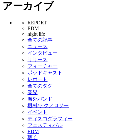
アーカイブ
REPORT
EDM
night life
全ての記事
ニュース
インタビュー
リリース
フィーチャー
ポッドキャスト
レポート
全てのタグ
業界
海外バンド
機材/テクノロジー
イベント
ディスコグラフィー
フェスティバル
EDM
聴く