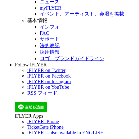
ニュース
myFLYER
イベント、アーティスト、会場を掲載
基本情報
インフォ
FAQ
サポート
法的表記
採用情報
ロゴ、ブランドガイドライン
Follow iFLYER
iFLYER on Twitter
iFLYER on Facebook
iFLYER on Instagram
iFLYER on YouTube
RSS フィード
iFLYER Apps
iFLYER iPhone
TicketGate iPhone
iFLYER is also available in ENGLISH.