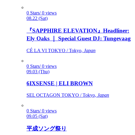
0 Stars/ 0 views
08.22 (Sat)
『SAPPHIRE ELEVATION』Headliner:
Ely Oaks ｜ Special Guest DJ: Tungevaag
CÉ LA VI TOKYO / Tokyo,
Japan
0 Stars/ 0 views
09.03 (Thu)
6IXSENSE | ELI BROWN
SEL OCTAGON TOKYO / Tokyo,
Japan
0 Stars/ 0 views
09.05 (Sat)
平成ソング祭り