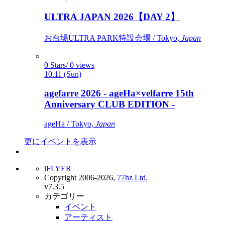
ULTRA JAPAN 2026【DAY 2】
お台場ULTRA PARK特設会場 / Tokyo,
Japan
0 Stars/ 0 views
10.11 (Sun)
agefarre 2026 - ageHa×velfarre 15th
Anniversary CLUB EDITION -
ageHa / Tokyo,
Japan
更にイベントを表示
iFLYER
Copyright 2006-2026,
77hz Ltd.
v7.3.5
カテゴリー
イベント
アーティスト