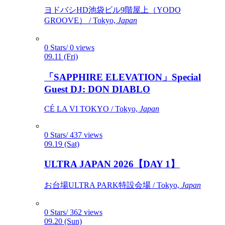
ヨドバシHD池袋ビル9階屋上（YODO
GROOVE） / Tokyo,
Japan
0 Stars/ 0 views
09.11 (Fri)
「SAPPHIRE ELEVATION」Special
Guest DJ: DON DIABLO
CÉ LA VI TOKYO / Tokyo,
Japan
0 Stars/ 437 views
09.19 (Sat)
ULTRA JAPAN 2026【DAY 1】
お台場ULTRA PARK特設会場 / Tokyo,
Japan
0 Stars/ 362 views
09.20 (Sun)