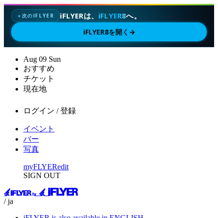
iFLYERは、
iFLYER8
へ。
次のIFLYER
✦
iFLYER8を開く
→
Aug
09
Sun
おすすめ
チケット
現在地
ログイン / 登録
イベント
バー
写真
myFLYER
edit
SIGN OUT
/ ja
iFLYER is also available in ENGLISH.