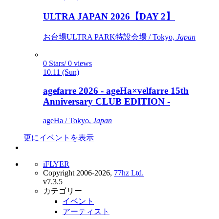
ULTRA JAPAN 2026【DAY 2】
お台場ULTRA PARK特設会場 / Tokyo,
Japan
0 Stars/ 0 views
10.11 (Sun)
agefarre 2026 - ageHa×velfarre 15th
Anniversary CLUB EDITION -
ageHa / Tokyo,
Japan
更にイベントを表示
iFLYER
Copyright 2006-2026,
77hz Ltd.
v7.3.5
カテゴリー
イベント
アーティスト