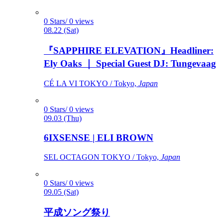
0 Stars/ 0 views
08.22 (Sat)
『SAPPHIRE ELEVATION』Headliner:
Ely Oaks ｜ Special Guest DJ: Tungevaag
CÉ LA VI TOKYO / Tokyo,
Japan
0 Stars/ 0 views
09.03 (Thu)
6IXSENSE | ELI BROWN
SEL OCTAGON TOKYO / Tokyo,
Japan
0 Stars/ 0 views
09.05 (Sat)
平成ソング祭り