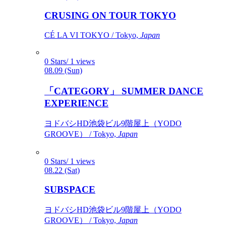
CRUSING ON TOUR TOKYO
CÉ LA VI TOKYO / Tokyo,
Japan
0 Stars/ 1 views
08.09 (Sun)
「CATEGORY」 SUMMER DANCE
EXPERIENCE
ヨドバシHD池袋ビル9階屋上（YODO
GROOVE） / Tokyo,
Japan
0 Stars/ 1 views
08.22 (Sat)
SUBSPACE
ヨドバシHD池袋ビル9階屋上（YODO
GROOVE） / Tokyo,
Japan