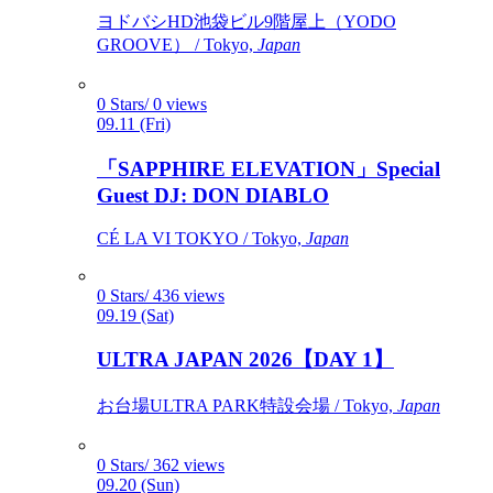
ヨドバシHD池袋ビル9階屋上（YODO
GROOVE） / Tokyo,
Japan
0 Stars/ 0 views
09.11 (Fri)
「SAPPHIRE ELEVATION」Special
Guest DJ: DON DIABLO
CÉ LA VI TOKYO / Tokyo,
Japan
0 Stars/ 436 views
09.19 (Sat)
ULTRA JAPAN 2026【DAY 1】
お台場ULTRA PARK特設会場 / Tokyo,
Japan
0 Stars/ 362 views
09.20 (Sun)