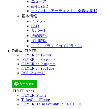
ニュース
myFLYER
イベント、アーティスト、会場を掲載
基本情報
インフォ
FAQ
サポート
法的表記
採用情報
ロゴ、ブランドガイドライン
Follow iFLYER
iFLYER on Twitter
iFLYER on Facebook
iFLYER on Instagram
iFLYER on YouTube
RSS フィード
iFLYER Apps
iFLYER iPhone
TicketGate iPhone
iFLYER is also available in ENGLISH.