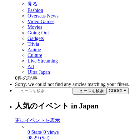
見る
Fashion
Overseas News
Video Games
Movies
Going Out
Gadgets
Trivia
Anime
Culture
Live Streaming
Art
Ultra Japan
0
件の記事
Sorry, we could not find any articles matching your filters.
ニュースを検索
GOOGLE
人気のイベント in Japan
更にイベントを表示
0 Stars/ 0 views
08.29 (Sat)