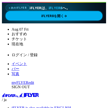
iFLYERは、
iFLYER8
へ。
次のIFLYER
✦
iFLYER8を開く
→
Aug
07
Fri
おすすめ
チケット
現在地
ログイン / 登録
イベント
バー
写真
myFLYER
edit
SIGN OUT
/ ja
iFLYER is also available in ENGLISH.