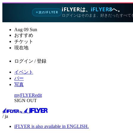
iFLYERは、
iFLYER8
へ。
次のIFLYER
✦
ログインはそのまま、好きだったすべて
Aug
09
Sun
おすすめ
チケット
現在地
ログイン / 登録
イベント
バー
写真
myFLYER
edit
SIGN OUT
/ ja
iFLYER is also available in ENGLISH.