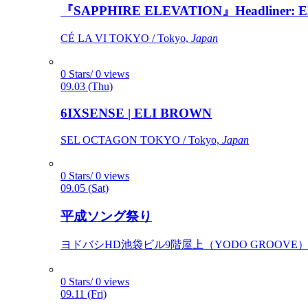
『SAPPHIRE ELEVATION』Headliner: Ely 
CÉ LA VI TOKYO / Tokyo,
Japan
0 Stars/ 0 views
09.03 (Thu)
6IXSENSE | ELI BROWN
SEL OCTAGON TOKYO / Tokyo,
Japan
0 Stars/ 0 views
09.05 (Sat)
平成ソング祭り
ヨドバシHD池袋ビル9階屋上（YODO GROOVE） / 
0 Stars/ 0 views
09.11 (Fri)