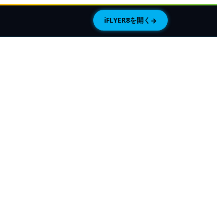
iFLYER8を開く
→