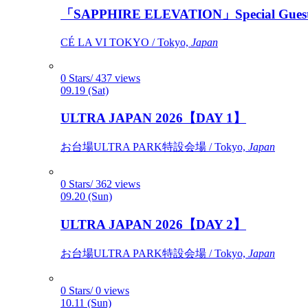
「SAPPHIRE ELEVATION」Special Gues
CÉ LA VI TOKYO / Tokyo,
Japan
0 Stars/ 437 views
09.19 (Sat)
ULTRA JAPAN 2026【DAY 1】
お台場ULTRA PARK特設会場 / Tokyo,
Japan
0 Stars/ 362 views
09.20 (Sun)
ULTRA JAPAN 2026【DAY 2】
お台場ULTRA PARK特設会場 / Tokyo,
Japan
0 Stars/ 0 views
10.11 (Sun)