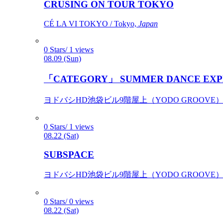
CRUSING ON TOUR TOKYO
CÉ LA VI TOKYO / Tokyo,
Japan
0 Stars/ 1 views
08.09 (Sun)
「CATEGORY」 SUMMER DANCE EXP
ヨドバシHD池袋ビル9階屋上（YODO GROOVE） / 
0 Stars/ 1 views
08.22 (Sat)
SUBSPACE
ヨドバシHD池袋ビル9階屋上（YODO GROOVE） / 
0 Stars/ 0 views
08.22 (Sat)