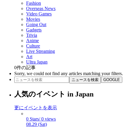
Fashion
Overseas News
Video Games
Movies
Going Out
Gadgets
Trivia
Anime
Culture
Live Streaming
Art
Ultra Japan
0
件の記事
Sorry, we could not find any articles matching your filters.
ニュースを検索
GOOGLE
人気のイベント in Japan
更にイベントを表示
0 Stars/ 0 views
08.29 (Sat)