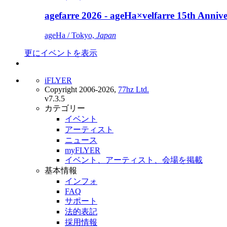
agefarre 2026 - ageHa×velfarre 15th Ann
ageHa / Tokyo,
Japan
更にイベントを表示
iFLYER
Copyright 2006-2026,
77hz Ltd.
v7.3.5
カテゴリー
イベント
アーティスト
ニュース
myFLYER
イベント、アーティスト、会場を掲載
基本情報
インフォ
FAQ
サポート
法的表記
採用情報