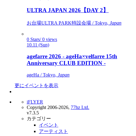
ULTRA JAPAN 2026【DAY 2】
お台場ULTRA PARK特設会場 / Tokyo,
Japan
0 Stars/ 0 views
10.11 (Sun)
agefarre 2026 - ageHa×velfarre 15th
Anniversary CLUB EDITION -
ageHa / Tokyo,
Japan
更にイベントを表示
iFLYER
Copyright 2006-2026,
77hz Ltd.
v7.3.5
カテゴリー
イベント
アーティスト