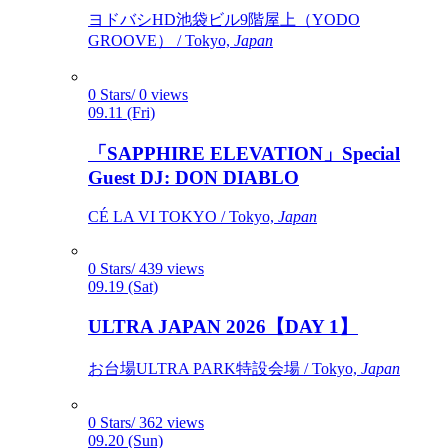
ヨドバシHD池袋ビル9階屋上（YODO
GROOVE） / Tokyo,
Japan
0 Stars/ 0 views
09.11 (Fri)
「SAPPHIRE ELEVATION」Special
Guest DJ: DON DIABLO
CÉ LA VI TOKYO / Tokyo,
Japan
0 Stars/ 439 views
09.19 (Sat)
ULTRA JAPAN 2026【DAY 1】
お台場ULTRA PARK特設会場 / Tokyo,
Japan
0 Stars/ 362 views
09.20 (Sun)