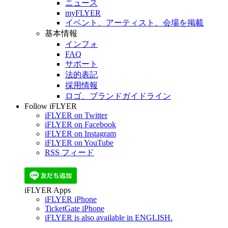
ニュース
myFLYER
イベント、アーティスト、会場を掲載
基本情報
インフォ
FAQ
サポート
法的表記
採用情報
ロゴ、ブランドガイドライン
Follow iFLYER
iFLYER on Twitter
iFLYER on Facebook
iFLYER on Instagram
iFLYER on YouTube
RSS フィード
iFLYER Apps
iFLYER iPhone
TicketGate iPhone
iFLYER is also available in ENGLISH.