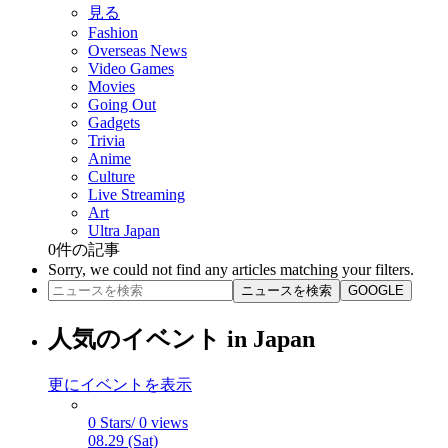
見る
Fashion
Overseas News
Video Games
Movies
Going Out
Gadgets
Trivia
Anime
Culture
Live Streaming
Art
Ultra Japan
0
件の記事
Sorry, we could not find any articles matching your filters.
ニュースを検索
GOOGLE
人気のイベント in Japan
更にイベントを表示
0 Stars/ 0 views
08.29 (Sat)