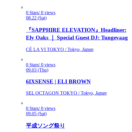
0 Stars/ 0 views
08.22 (Sat)
『SAPPHIRE ELEVATION』Headliner:
Ely Oaks ｜ Special Guest DJ: Tungevaag
CÉ LA VI TOKYO / Tokyo,
Japan
0 Stars/ 0 views
09.03 (Thu)
6IXSENSE | ELI BROWN
SEL OCTAGON TOKYO / Tokyo,
Japan
0 Stars/ 0 views
09.05 (Sat)
平成ソング祭り