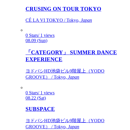
CRUSING ON TOUR TOKYO
CÉ LA VI TOKYO / Tokyo,
Japan
0 Stars/ 1 views
08.09 (Sun)
「CATEGORY」 SUMMER DANCE
EXPERIENCE
ヨドバシHD池袋ビル9階屋上（YODO
GROOVE） / Tokyo,
Japan
0 Stars/ 1 views
08.22 (Sat)
SUBSPACE
ヨドバシHD池袋ビル9階屋上（YODO
GROOVE） / Tokyo,
Japan