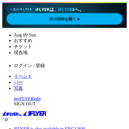
iFLYERは、
iFLYER8
へ。
次のIFLYER
✦
iFLYER8を開く
→
Aug
09
Sun
おすすめ
チケット
現在地
ログイン / 登録
イベント
バー
写真
myFLYER
edit
SIGN OUT
/ ja
iFLYER is also available in ENGLISH.