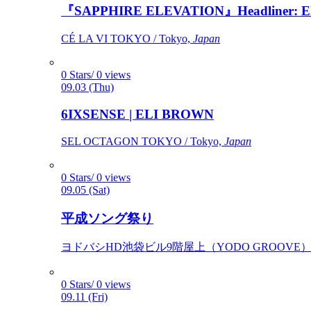
『SAPPHIRE ELEVATION』Headliner: Ely 
CÉ LA VI TOKYO / Tokyo,
Japan
0 Stars/ 0 views
09.03 (Thu)
6IXSENSE | ELI BROWN
SEL OCTAGON TOKYO / Tokyo,
Japan
0 Stars/ 0 views
09.05 (Sat)
平成ソング祭り
ヨドバシHD池袋ビル9階屋上（YODO GROOVE） / 
0 Stars/ 0 views
09.11 (Fri)