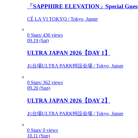
「SAPPHIRE ELEVATION」Special Gues
CÉ LA VI TOKYO / Tokyo,
Japan
0 Stars/ 436 views
09.19 (Sat)
ULTRA JAPAN 2026【DAY 1】
お台場ULTRA PARK特設会場 / Tokyo,
Japan
0 Stars/ 362 views
09.20 (Sun)
ULTRA JAPAN 2026【DAY 2】
お台場ULTRA PARK特設会場 / Tokyo,
Japan
0 Stars/ 0 views
10.11 (Sun)