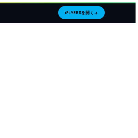
iFLYER8を開く
→