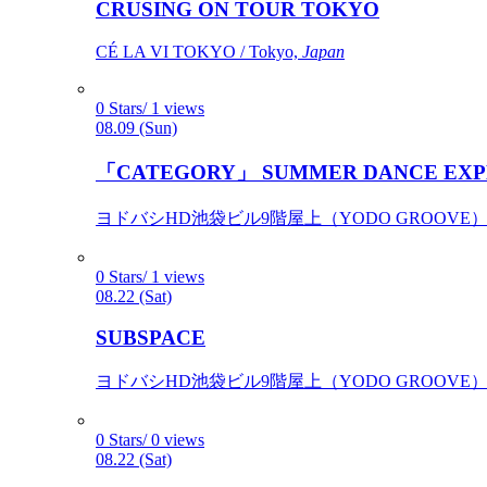
CRUSING ON TOUR TOKYO
CÉ LA VI TOKYO / Tokyo,
Japan
0 Stars/ 1 views
08.09 (Sun)
「CATEGORY」 SUMMER DANCE EXP
ヨドバシHD池袋ビル9階屋上（YODO GROOVE） / 
0 Stars/ 1 views
08.22 (Sat)
SUBSPACE
ヨドバシHD池袋ビル9階屋上（YODO GROOVE） / 
0 Stars/ 0 views
08.22 (Sat)