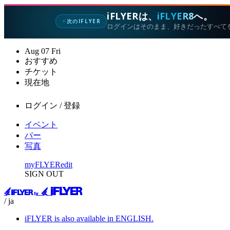
iFLYERは、
iFLYER8
へ。
次のIFLYER
✦
ログインはそのまま、好きだったすべて
Aug
07
Fri
おすすめ
チケット
現在地
ログイン / 登録
イベント
バー
写真
myFLYER
edit
SIGN OUT
/ ja
iFLYER is also available in ENGLISH.