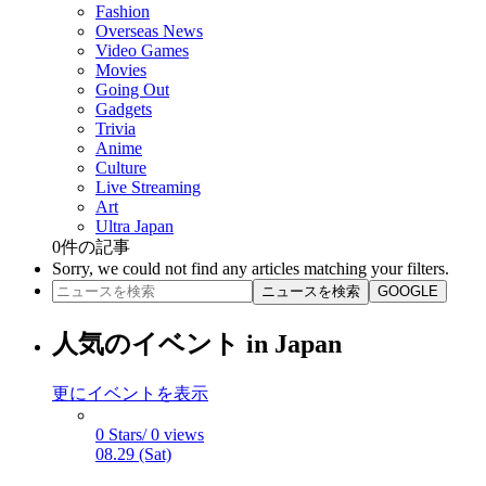
Fashion
Overseas News
Video Games
Movies
Going Out
Gadgets
Trivia
Anime
Culture
Live Streaming
Art
Ultra Japan
0
件の記事
Sorry, we could not find any articles matching your filters.
ニュースを検索
GOOGLE
人気のイベント in Japan
更にイベントを表示
0 Stars/ 0 views
08.29 (Sat)