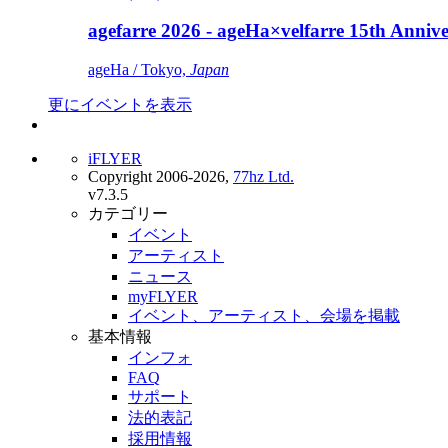
agefarre 2026 - ageHa×velfarre 15th Ann
ageHa / Tokyo,
Japan
更にイベントを表示
iFLYER
Copyright 2006-2026,
77hz Ltd.
v7.3.5
カテゴリー
イベント
アーティスト
ニュース
myFLYER
イベント、アーティスト、会場を掲載
基本情報
インフォ
FAQ
サポート
法的表記
採用情報