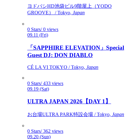
ヨドバシHD池袋ビル9階屋上（YODO
GROOVE） / Tokyo,
Japan
0 Stars/ 0 views
09.11 (Fri)
「SAPPHIRE ELEVATION」Special
Guest DJ: DON DIABLO
CÉ LA VI TOKYO / Tokyo,
Japan
0 Stars/ 433 views
09.19 (Sat)
ULTRA JAPAN 2026【DAY 1】
お台場ULTRA PARK特設会場 / Tokyo,
Japan
0 Stars/ 362 views
09.20 (Sun)