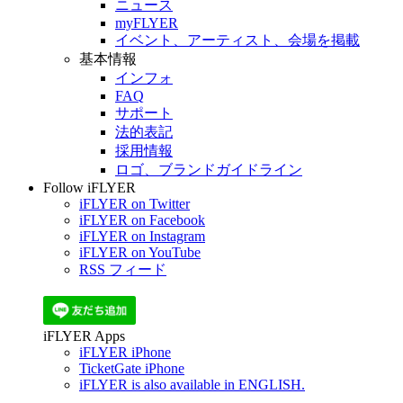
ニュース
myFLYER
イベント、アーティスト、会場を掲載
基本情報
インフォ
FAQ
サポート
法的表記
採用情報
ロゴ、ブランドガイドライン
Follow iFLYER
iFLYER on Twitter
iFLYER on Facebook
iFLYER on Instagram
iFLYER on YouTube
RSS フィード
iFLYER Apps
iFLYER iPhone
TicketGate iPhone
iFLYER is also available in ENGLISH.