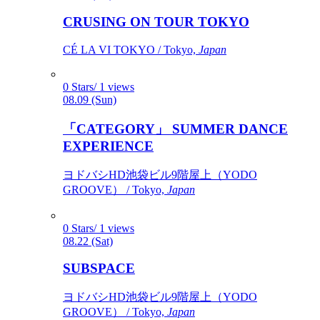
CRUSING ON TOUR TOKYO
CÉ LA VI TOKYO / Tokyo,
Japan
0 Stars/ 1 views
08.09 (Sun)
「CATEGORY」 SUMMER DANCE
EXPERIENCE
ヨドバシHD池袋ビル9階屋上（YODO
GROOVE） / Tokyo,
Japan
0 Stars/ 1 views
08.22 (Sat)
SUBSPACE
ヨドバシHD池袋ビル9階屋上（YODO
GROOVE） / Tokyo,
Japan