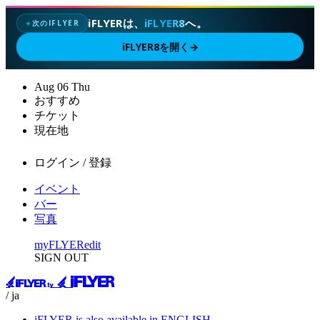
iFLYERは、
iFLYER8
へ。
次のIFLYER
✦
iFLYER8を開く
→
Aug
06
Thu
おすすめ
チケット
現在地
ログイン / 登録
イベント
バー
写真
myFLYER
edit
SIGN OUT
/ ja
iFLYER is also available in ENGLISH.