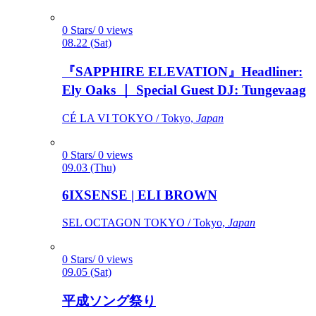
0 Stars/ 0 views
08.22 (Sat)
『SAPPHIRE ELEVATION』Headliner:
Ely Oaks ｜ Special Guest DJ: Tungevaag
CÉ LA VI TOKYO / Tokyo,
Japan
0 Stars/ 0 views
09.03 (Thu)
6IXSENSE | ELI BROWN
SEL OCTAGON TOKYO / Tokyo,
Japan
0 Stars/ 0 views
09.05 (Sat)
平成ソング祭り