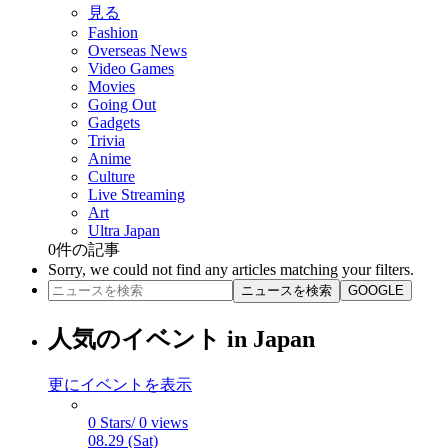
見る
Fashion
Overseas News
Video Games
Movies
Going Out
Gadgets
Trivia
Anime
Culture
Live Streaming
Art
Ultra Japan
0
件の記事
Sorry, we could not find any articles matching your filters.
ニュースを検索
GOOGLE
人気のイベント in Japan
更にイベントを表示
0 Stars/ 0 views
08.29 (Sat)