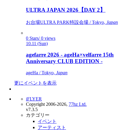
ULTRA JAPAN 2026【DAY 2】
お台場ULTRA PARK特設会場 / Tokyo,
Japan
0 Stars/ 0 views
10.11 (Sun)
agefarre 2026 - ageHa×velfarre 15th
Anniversary CLUB EDITION -
ageHa / Tokyo,
Japan
更にイベントを表示
iFLYER
Copyright 2006-2026,
77hz Ltd.
v7.3.5
カテゴリー
イベント
アーティスト