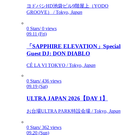
ヨドバシHD池袋ビル9階屋上（YODO
GROOVE） / Tokyo,
Japan
0 Stars/ 0 views
09.11 (Fri)
「SAPPHIRE ELEVATION」Special
Guest DJ: DON DIABLO
CÉ LA VI TOKYO / Tokyo,
Japan
0 Stars/ 436 views
09.19 (Sat)
ULTRA JAPAN 2026【DAY 1】
お台場ULTRA PARK特設会場 / Tokyo,
Japan
0 Stars/ 362 views
09.20 (Sun)