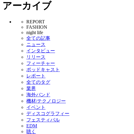
アーカイブ
REPORT
FASHION
night life
全ての記事
ニュース
インタビュー
リリース
フィーチャー
ポッドキャスト
レポート
全てのタグ
業界
海外バンド
機材/テクノロジー
イベント
ディスコグラフィー
フェスティバル
EDM
聴く