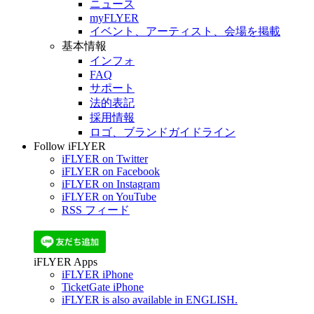
ニュース
myFLYER
イベント、アーティスト、会場を掲載
基本情報
インフォ
FAQ
サポート
法的表記
採用情報
ロゴ、ブランドガイドライン
Follow iFLYER
iFLYER on Twitter
iFLYER on Facebook
iFLYER on Instagram
iFLYER on YouTube
RSS フィード
iFLYER Apps
iFLYER iPhone
TicketGate iPhone
iFLYER is also available in ENGLISH.