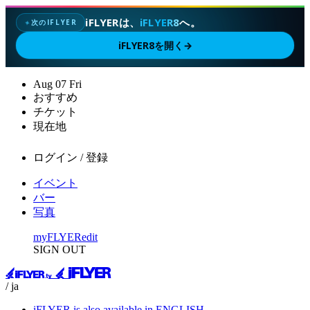
iFLYERは、
iFLYER8
へ。
次のIFLYER
✦
iFLYER8を開く
→
Aug
07
Fri
おすすめ
チケット
現在地
ログイン / 登録
イベント
バー
写真
myFLYER
edit
SIGN OUT
/ ja
iFLYER is also available in ENGLISH.