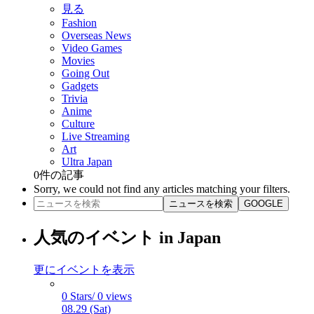
見る
Fashion
Overseas News
Video Games
Movies
Going Out
Gadgets
Trivia
Anime
Culture
Live Streaming
Art
Ultra Japan
0
件の記事
Sorry, we could not find any articles matching your filters.
ニュースを検索
GOOGLE
人気のイベント in Japan
更にイベントを表示
0 Stars/ 0 views
08.29 (Sat)