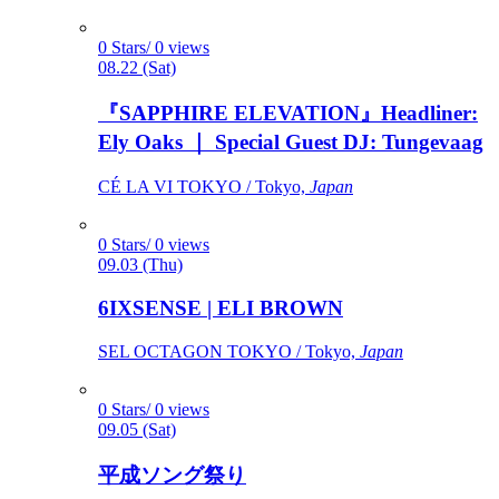
0 Stars/ 0 views
08.22 (Sat)
『SAPPHIRE ELEVATION』Headliner:
Ely Oaks ｜ Special Guest DJ: Tungevaag
CÉ LA VI TOKYO / Tokyo,
Japan
0 Stars/ 0 views
09.03 (Thu)
6IXSENSE | ELI BROWN
SEL OCTAGON TOKYO / Tokyo,
Japan
0 Stars/ 0 views
09.05 (Sat)
平成ソング祭り