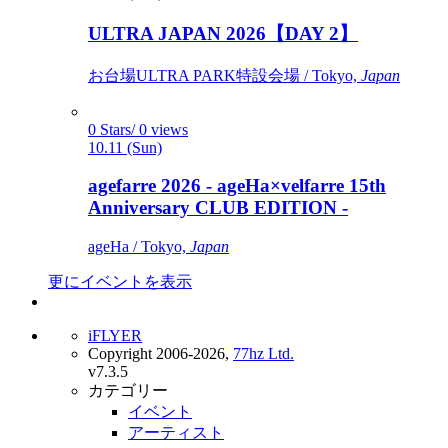
ULTRA JAPAN 2026【DAY 2】
お台場ULTRA PARK特設会場 / Tokyo,
Japan
0 Stars/ 0 views
10.11 (Sun)
agefarre 2026 - ageHa×velfarre 15th
Anniversary CLUB EDITION -
ageHa / Tokyo,
Japan
更にイベントを表示
iFLYER
Copyright 2006-2026,
77hz Ltd.
v7.3.5
カテゴリー
イベント
アーティスト