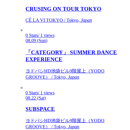
CRUSING ON TOUR TOKYO
CÉ LA VI TOKYO / Tokyo,
Japan
0 Stars/ 1 views
08.09 (Sun)
「CATEGORY」 SUMMER DANCE
EXPERIENCE
ヨドバシHD池袋ビル9階屋上（YODO
GROOVE） / Tokyo,
Japan
0 Stars/ 1 views
08.22 (Sat)
SUBSPACE
ヨドバシHD池袋ビル9階屋上（YODO
GROOVE） / Tokyo,
Japan