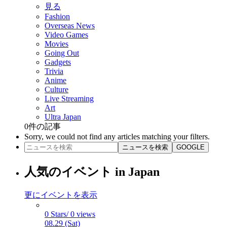
見る
Fashion
Overseas News
Video Games
Movies
Going Out
Gadgets
Trivia
Anime
Culture
Live Streaming
Art
Ultra Japan
0
件の記事
Sorry, we could not find any articles matching your filters.
ニュースを検索
GOOGLE
人気のイベント in Japan
更にイベントを表示
0 Stars/ 0 views
08.29 (Sat)