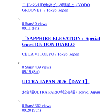
ヨドバシHD池袋ビル9階屋上（YODO
GROOVE） / Tokyo,
Japan
0 Stars/ 0 views
09.11 (Fri)
「SAPPHIRE ELEVATION」Special
Guest DJ: DON DIABLO
CÉ LA VI TOKYO / Tokyo,
Japan
0 Stars/ 439 views
09.19 (Sat)
ULTRA JAPAN 2026【DAY 1】
お台場ULTRA PARK特設会場 / Tokyo,
Japan
0 Stars/ 362 views
09.20 (Sun)