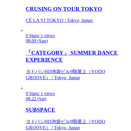
CRUSING ON TOUR TOKYO
CÉ LA VI TOKYO / Tokyo,
Japan
0 Stars/ 1 views
08.09 (Sun)
「CATEGORY」 SUMMER DANCE
EXPERIENCE
ヨドバシHD池袋ビル9階屋上（YODO
GROOVE） / Tokyo,
Japan
0 Stars/ 1 views
08.22 (Sat)
SUBSPACE
ヨドバシHD池袋ビル9階屋上（YODO
GROOVE） / Tokyo,
Japan