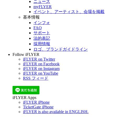
ニュース
myFLYER
イベント、アーティスト、会場を掲載
基本情報
インフォ
FAQ
サポート
法的表記
採用情報
ロゴ、ブランドガイドライン
Follow iFLYER
iFLYER on Twitter
iFLYER on Facebook
iFLYER on Instagram
iFLYER on YouTube
RSS フィード
iFLYER Apps
iFLYER iPhone
TicketGate iPhone
iFLYER is also available in ENGLISH.