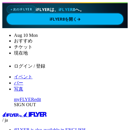
iFLYERは、
iFLYER8
へ。
次のIFLYER
✦
iFLYER8を開く
→
Aug
10
Mon
おすすめ
チケット
現在地
ログイン / 登録
イベント
バー
写真
myFLYER
edit
SIGN OUT
/ ja
iFLYER is also available in ENGLISH.