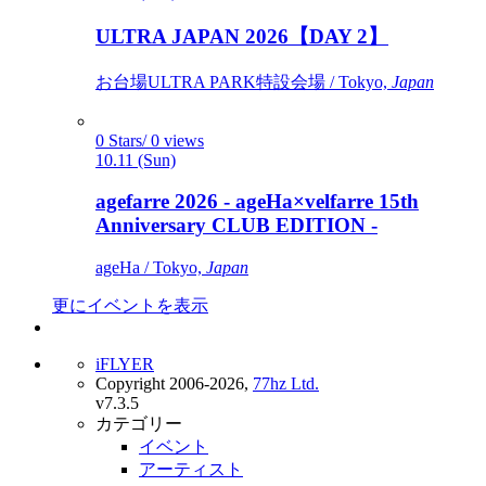
ULTRA JAPAN 2026【DAY 2】
お台場ULTRA PARK特設会場 / Tokyo,
Japan
0 Stars/ 0 views
10.11 (Sun)
agefarre 2026 - ageHa×velfarre 15th
Anniversary CLUB EDITION -
ageHa / Tokyo,
Japan
更にイベントを表示
iFLYER
Copyright 2006-2026,
77hz Ltd.
v7.3.5
カテゴリー
イベント
アーティスト