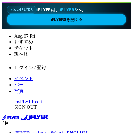
iFLYERは、
iFLYER8
へ。
次のIFLYER
✦
iFLYER8を開く
→
Aug
07
Fri
おすすめ
チケット
現在地
ログイン / 登録
イベント
バー
写真
myFLYER
edit
SIGN OUT
/ ja
iFLYER is also available in ENGLISH.