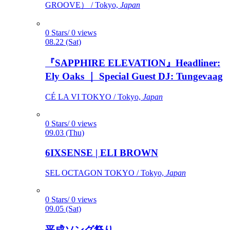
GROOVE） / Tokyo,
Japan
0 Stars/ 0 views
08.22 (Sat)
『SAPPHIRE ELEVATION』Headliner:
Ely Oaks ｜ Special Guest DJ: Tungevaag
CÉ LA VI TOKYO / Tokyo,
Japan
0 Stars/ 0 views
09.03 (Thu)
6IXSENSE | ELI BROWN
SEL OCTAGON TOKYO / Tokyo,
Japan
0 Stars/ 0 views
09.05 (Sat)
平成ソング祭り