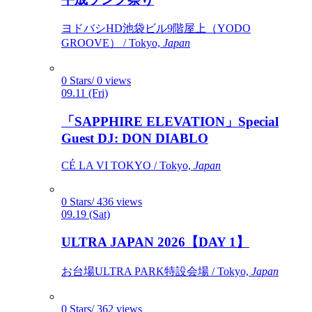
ヨドバシHD池袋ビル9階屋上（YODO
GROOVE） / Tokyo,
Japan
0 Stars/ 0 views
09.11 (Fri)
「SAPPHIRE ELEVATION」Special
Guest DJ: DON DIABLO
CÉ LA VI TOKYO / Tokyo,
Japan
0 Stars/ 436 views
09.19 (Sat)
ULTRA JAPAN 2026【DAY 1】
お台場ULTRA PARK特設会場 / Tokyo,
Japan
0 Stars/ 362 views