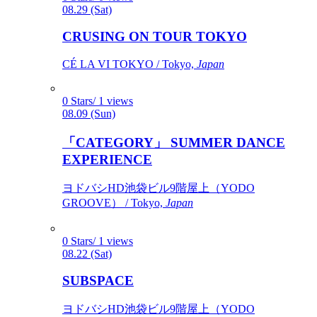
08.29 (Sat)
CRUSING ON TOUR TOKYO
CÉ LA VI TOKYO / Tokyo,
Japan
0 Stars/ 1 views
08.09 (Sun)
「CATEGORY」 SUMMER DANCE
EXPERIENCE
ヨドバシHD池袋ビル9階屋上（YODO
GROOVE） / Tokyo,
Japan
0 Stars/ 1 views
08.22 (Sat)
SUBSPACE
ヨドバシHD池袋ビル9階屋上（YODO