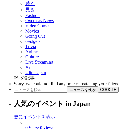
聴く
見る
Fashion
Overseas News
Video Games
Movies
Going Out
Gadgets
Trivia
Anime
Culture
Live Streaming
Art
Ultra Japan
0
件の記事
Sorry, we could not find any articles matching your filters.
ニュースを検索
GOOGLE
人気のイベント in Japan
更にイベントを表示
0 Stars/ 0 views