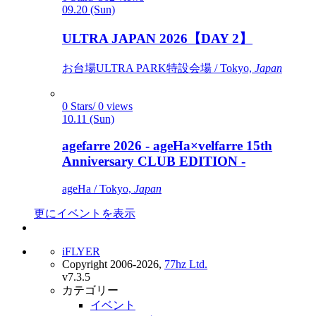
09.20 (Sun)
ULTRA JAPAN 2026【DAY 2】
お台場ULTRA PARK特設会場 / Tokyo,
Japan
0 Stars/ 0 views
10.11 (Sun)
agefarre 2026 - ageHa×velfarre 15th
Anniversary CLUB EDITION -
ageHa / Tokyo,
Japan
更にイベントを表示
iFLYER
Copyright 2006-2026,
77hz Ltd.
v7.3.5
カテゴリー
イベント