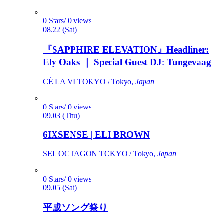
0 Stars/ 0 views
08.22 (Sat)
『SAPPHIRE ELEVATION』Headliner:
Ely Oaks ｜ Special Guest DJ: Tungevaag
CÉ LA VI TOKYO / Tokyo,
Japan
0 Stars/ 0 views
09.03 (Thu)
6IXSENSE | ELI BROWN
SEL OCTAGON TOKYO / Tokyo,
Japan
0 Stars/ 0 views
09.05 (Sat)
平成ソング祭り