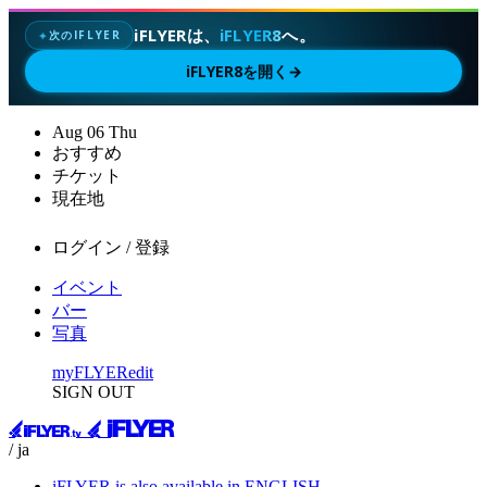
iFLYERは、
iFLYER8
へ。
次のIFLYER
✦
iFLYER8を開く
→
Aug
06
Thu
おすすめ
チケット
現在地
ログイン / 登録
イベント
バー
写真
myFLYER
edit
SIGN OUT
/ ja
iFLYER is also available in ENGLISH.