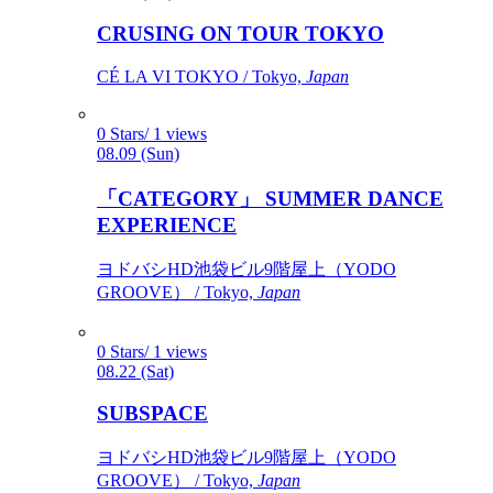
CRUSING ON TOUR TOKYO
CÉ LA VI TOKYO / Tokyo,
Japan
0 Stars/ 1 views
08.09 (Sun)
「CATEGORY」 SUMMER DANCE
EXPERIENCE
ヨドバシHD池袋ビル9階屋上（YODO
GROOVE） / Tokyo,
Japan
0 Stars/ 1 views
08.22 (Sat)
SUBSPACE
ヨドバシHD池袋ビル9階屋上（YODO
GROOVE） / Tokyo,
Japan