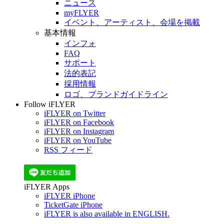
ニュース
myFLYER
イベント、アーティスト、会場を掲載
基本情報
インフォ
FAQ
サポート
法的表記
採用情報
ロゴ、ブランドガイドライン
Follow iFLYER
iFLYER on Twitter
iFLYER on Facebook
iFLYER on Instagram
iFLYER on YouTube
RSS フィード
iFLYER Apps
iFLYER iPhone
TicketGate iPhone
iFLYER is also available in ENGLISH.