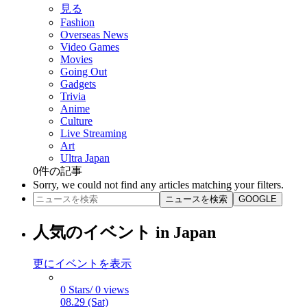
見る
Fashion
Overseas News
Video Games
Movies
Going Out
Gadgets
Trivia
Anime
Culture
Live Streaming
Art
Ultra Japan
0
件の記事
Sorry, we could not find any articles matching your filters.
ニュースを検索
GOOGLE
人気のイベント in Japan
更にイベントを表示
0 Stars/ 0 views
08.29 (Sat)