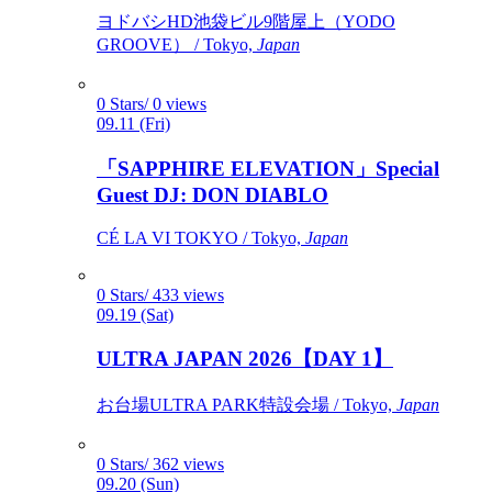
ヨドバシHD池袋ビル9階屋上（YODO
GROOVE） / Tokyo,
Japan
0 Stars/ 0 views
09.11 (Fri)
「SAPPHIRE ELEVATION」Special
Guest DJ: DON DIABLO
CÉ LA VI TOKYO / Tokyo,
Japan
0 Stars/ 433 views
09.19 (Sat)
ULTRA JAPAN 2026【DAY 1】
お台場ULTRA PARK特設会場 / Tokyo,
Japan
0 Stars/ 362 views
09.20 (Sun)