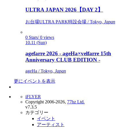
ULTRA JAPAN 2026【DAY 2】
お台場ULTRA PARK特設会場 / Tokyo,
Japan
0 Stars/ 0 views
10.11 (Sun)
agefarre 2026 - ageHa×velfarre 15th
Anniversary CLUB EDITION -
ageHa / Tokyo,
Japan
更にイベントを表示
iFLYER
Copyright 2006-2026,
77hz Ltd.
v7.3.5
カテゴリー
イベント
アーティスト