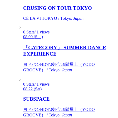
CRUSING ON TOUR TOKYO
CÉ LA VI TOKYO / Tokyo,
Japan
0 Stars/ 1 views
08.09 (Sun)
「CATEGORY」 SUMMER DANCE
EXPERIENCE
ヨドバシHD池袋ビル9階屋上（YODO
GROOVE） / Tokyo,
Japan
0 Stars/ 1 views
08.22 (Sat)
SUBSPACE
ヨドバシHD池袋ビル9階屋上（YODO
GROOVE） / Tokyo,
Japan