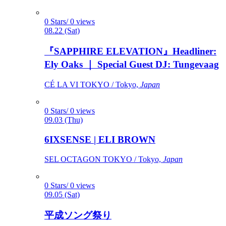
0 Stars/ 0 views
08.22 (Sat)
『SAPPHIRE ELEVATION』Headliner:
Ely Oaks ｜ Special Guest DJ: Tungevaag
CÉ LA VI TOKYO / Tokyo,
Japan
0 Stars/ 0 views
09.03 (Thu)
6IXSENSE | ELI BROWN
SEL OCTAGON TOKYO / Tokyo,
Japan
0 Stars/ 0 views
09.05 (Sat)
平成ソング祭り