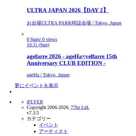
ULTRA JAPAN 2026【DAY 2】
お台場ULTRA PARK特設会場 / Tokyo,
Japan
0 Stars/ 0 views
10.11 (Sun)
agefarre 2026 - ageHa×velfarre 15th
Anniversary CLUB EDITION -
ageHa / Tokyo,
Japan
更にイベントを表示
iFLYER
Copyright 2006-2026,
77hz Ltd.
v7.3.5
カテゴリー
イベント
アーティスト