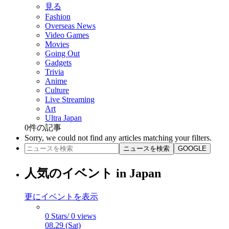
見る
Fashion
Overseas News
Video Games
Movies
Going Out
Gadgets
Trivia
Anime
Culture
Live Streaming
Art
Ultra Japan
0
件の記事
Sorry, we could not find any articles matching your filters.
ニュースを検索
GOOGLE
人気のイベント in Japan
更にイベントを表示
0 Stars/ 0 views
08.29 (Sat)