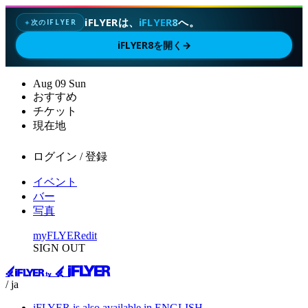
iFLYERは、
iFLYER8
へ。
次のIFLYER
✦
iFLYER8を開く
→
Aug
09
Sun
おすすめ
チケット
現在地
ログイン / 登録
イベント
バー
写真
myFLYER
edit
SIGN OUT
/ ja
iFLYER is also available in ENGLISH.