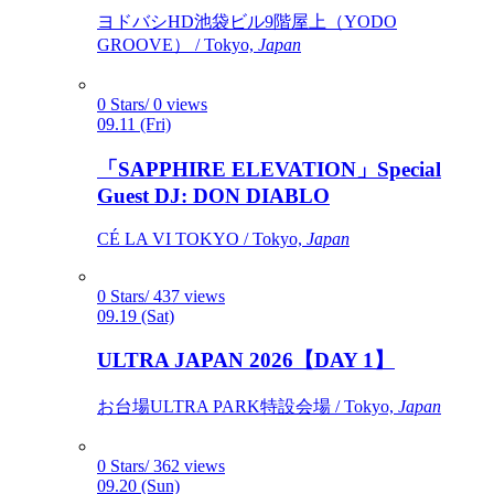
ヨドバシHD池袋ビル9階屋上（YODO
GROOVE） / Tokyo,
Japan
0 Stars/ 0 views
09.11 (Fri)
「SAPPHIRE ELEVATION」Special
Guest DJ: DON DIABLO
CÉ LA VI TOKYO / Tokyo,
Japan
0 Stars/ 437 views
09.19 (Sat)
ULTRA JAPAN 2026【DAY 1】
お台場ULTRA PARK特設会場 / Tokyo,
Japan
0 Stars/ 362 views
09.20 (Sun)