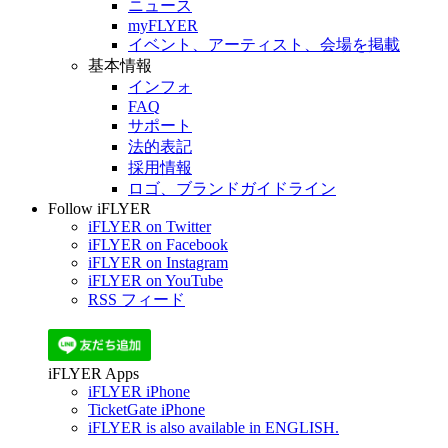
ニュース
myFLYER
イベント、アーティスト、会場を掲載
基本情報
インフォ
FAQ
サポート
法的表記
採用情報
ロゴ、ブランドガイドライン
Follow iFLYER
iFLYER on Twitter
iFLYER on Facebook
iFLYER on Instagram
iFLYER on YouTube
RSS フィード
iFLYER Apps
iFLYER iPhone
TicketGate iPhone
iFLYER is also available in ENGLISH.