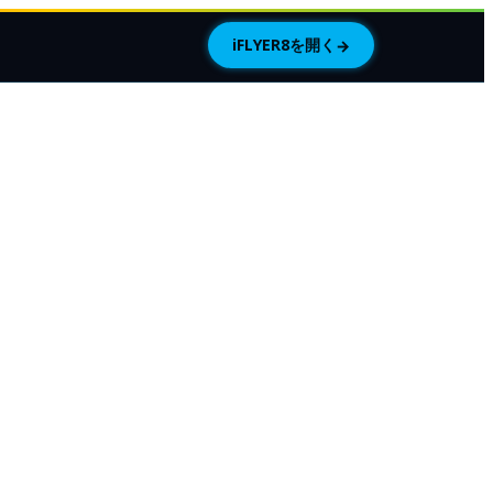
iFLYER8を開く
→