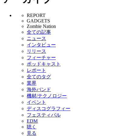
REPORT
GADGETS
Zombie Nation
全ての記事
ニュース
インタビュー
リリース
フィーチャー
ポッドキャスト
レポート
全てのタグ
業界
海外バンド
機材/テクノロジー
イベント
ディスコグラフィー
フェスティバル
EDM
聴く
見る