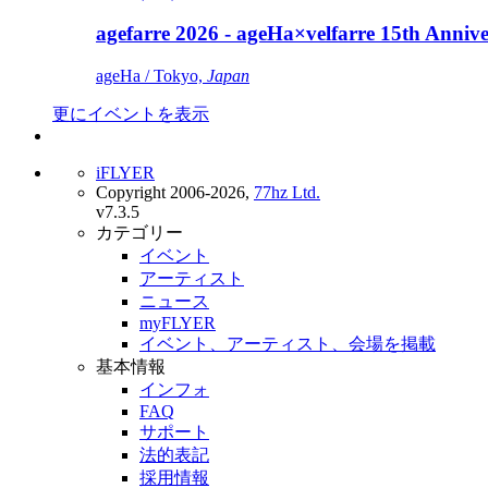
agefarre 2026 - ageHa×velfarre 15th Ann
ageHa / Tokyo,
Japan
更にイベントを表示
iFLYER
Copyright 2006-2026,
77hz Ltd.
v7.3.5
カテゴリー
イベント
アーティスト
ニュース
myFLYER
イベント、アーティスト、会場を掲載
基本情報
インフォ
FAQ
サポート
法的表記
採用情報