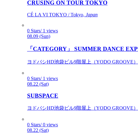
CRUSING ON TOUR TOKYO
CÉ LA VI TOKYO / Tokyo,
Japan
0 Stars/ 1 views
08.09 (Sun)
「CATEGORY」 SUMMER DANCE EXP
ヨドバシHD池袋ビル9階屋上（YODO GROOVE） / 
0 Stars/ 1 views
08.22 (Sat)
SUBSPACE
ヨドバシHD池袋ビル9階屋上（YODO GROOVE） / 
0 Stars/ 0 views
08.22 (Sat)