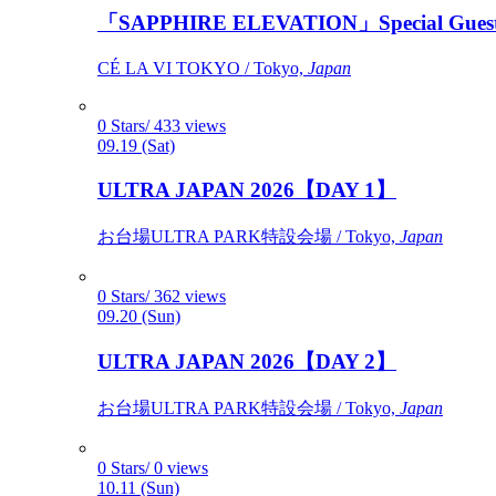
「SAPPHIRE ELEVATION」Special Gues
CÉ LA VI TOKYO / Tokyo,
Japan
0 Stars/ 433 views
09.19 (Sat)
ULTRA JAPAN 2026【DAY 1】
お台場ULTRA PARK特設会場 / Tokyo,
Japan
0 Stars/ 362 views
09.20 (Sun)
ULTRA JAPAN 2026【DAY 2】
お台場ULTRA PARK特設会場 / Tokyo,
Japan
0 Stars/ 0 views
10.11 (Sun)