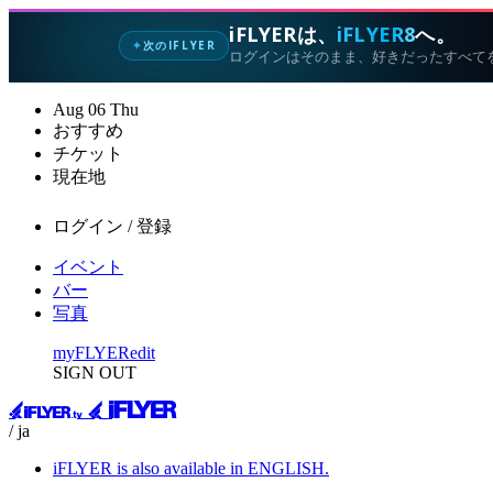
iFLYERは、
iFLYER8
へ。
次のIFLYER
✦
ログインはそのまま、好きだったすべて
Aug
06
Thu
おすすめ
チケット
現在地
ログイン / 登録
イベント
バー
写真
myFLYER
edit
SIGN OUT
/ ja
iFLYER is also available in ENGLISH.