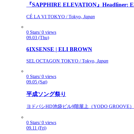
『SAPPHIRE ELEVATION』Headliner: Ely 
CÉ LA VI TOKYO / Tokyo,
Japan
0 Stars/ 0 views
09.03 (Thu)
6IXSENSE | ELI BROWN
SEL OCTAGON TOKYO / Tokyo,
Japan
0 Stars/ 0 views
09.05 (Sat)
平成ソング祭り
ヨドバシHD池袋ビル9階屋上（YODO GROOVE） / 
0 Stars/ 0 views
09.11 (Fri)