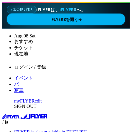
iFLYERは、
iFLYER8
へ。
次のIFLYER
✦
iFLYER8を開く
→
Aug
08
Sat
おすすめ
チケット
現在地
ログイン / 登録
イベント
バー
写真
myFLYER
edit
SIGN OUT
/ ja
iFLYER is also available in ENGLISH.