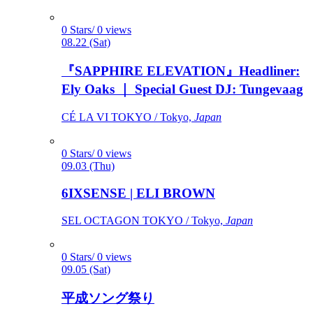
0 Stars/ 0 views
08.22 (Sat)
『SAPPHIRE ELEVATION』Headliner:
Ely Oaks ｜ Special Guest DJ: Tungevaag
CÉ LA VI TOKYO / Tokyo,
Japan
0 Stars/ 0 views
09.03 (Thu)
6IXSENSE | ELI BROWN
SEL OCTAGON TOKYO / Tokyo,
Japan
0 Stars/ 0 views
09.05 (Sat)
平成ソング祭り