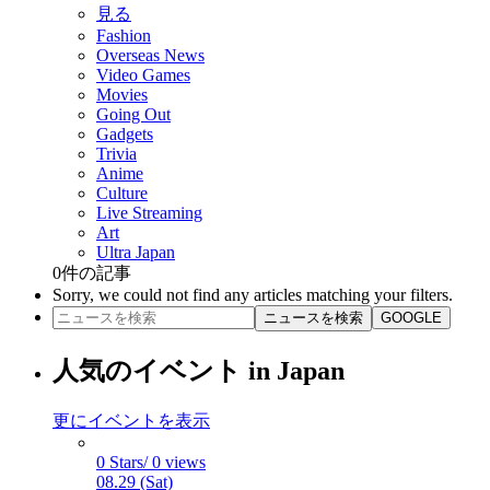
見る
Fashion
Overseas News
Video Games
Movies
Going Out
Gadgets
Trivia
Anime
Culture
Live Streaming
Art
Ultra Japan
0
件の記事
Sorry, we could not find any articles matching your filters.
ニュースを検索
GOOGLE
人気のイベント in Japan
更にイベントを表示
0 Stars/ 0 views
08.29 (Sat)