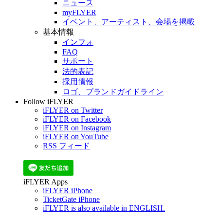
ニュース
myFLYER
イベント、アーティスト、会場を掲載
基本情報
インフォ
FAQ
サポート
法的表記
採用情報
ロゴ、ブランドガイドライン
Follow iFLYER
iFLYER on Twitter
iFLYER on Facebook
iFLYER on Instagram
iFLYER on YouTube
RSS フィード
iFLYER Apps
iFLYER iPhone
TicketGate iPhone
iFLYER is also available in ENGLISH.