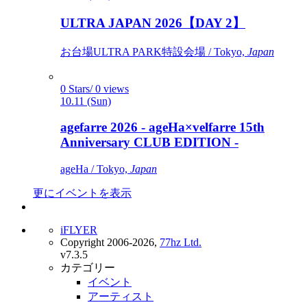
ULTRA JAPAN 2026【DAY 2】
お台場ULTRA PARK特設会場 / Tokyo,
Japan
0 Stars/ 0 views
10.11 (Sun)
agefarre 2026 - ageHa×velfarre 15th
Anniversary CLUB EDITION -
ageHa / Tokyo,
Japan
更にイベントを表示
iFLYER
Copyright 2006-2026,
77hz Ltd.
v7.3.5
カテゴリー
イベント
アーティスト