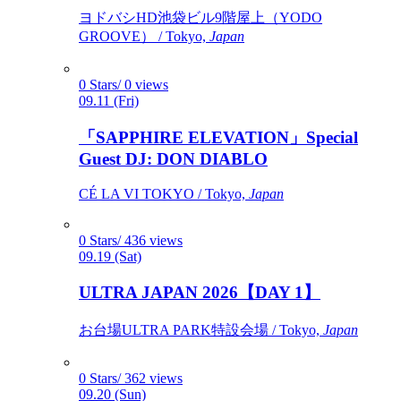
ヨドバシHD池袋ビル9階屋上（YODO
GROOVE） / Tokyo,
Japan
0 Stars/ 0 views
09.11 (Fri)
「SAPPHIRE ELEVATION」Special
Guest DJ: DON DIABLO
CÉ LA VI TOKYO / Tokyo,
Japan
0 Stars/ 436 views
09.19 (Sat)
ULTRA JAPAN 2026【DAY 1】
お台場ULTRA PARK特設会場 / Tokyo,
Japan
0 Stars/ 362 views
09.20 (Sun)