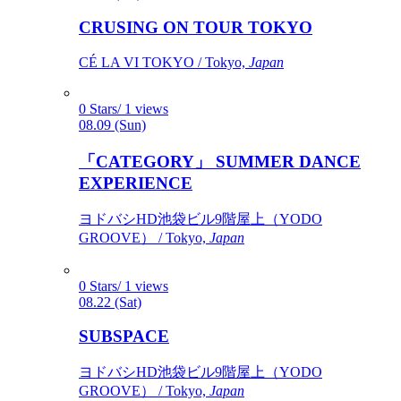
CRUSING ON TOUR TOKYO
CÉ LA VI TOKYO / Tokyo,
Japan
0 Stars/ 1 views
08.09 (Sun)
「CATEGORY」 SUMMER DANCE
EXPERIENCE
ヨドバシHD池袋ビル9階屋上（YODO
GROOVE） / Tokyo,
Japan
0 Stars/ 1 views
08.22 (Sat)
SUBSPACE
ヨドバシHD池袋ビル9階屋上（YODO
GROOVE） / Tokyo,
Japan