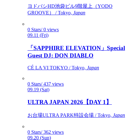
ヨドバシHD池袋ビル9階屋上（YODO
GROOVE） / Tokyo,
Japan
0 Stars/ 0 views
09.11 (Fri)
「SAPPHIRE ELEVATION」Special
Guest DJ: DON DIABLO
CÉ LA VI TOKYO / Tokyo,
Japan
0 Stars/ 437 views
09.19 (Sat)
ULTRA JAPAN 2026【DAY 1】
お台場ULTRA PARK特設会場 / Tokyo,
Japan
0 Stars/ 362 views
09.20 (Sun)