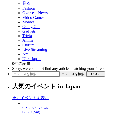
見る
Fashion
Overseas News
Video Games
Movies
Going Out
Gadgets
Trivia
Anime
Culture
Live Streaming
Art
Ultra Japan
0
件の記事
Sorry, we could not find any articles matching your filters.
ニュースを検索
GOOGLE
人気のイベント in Japan
更にイベントを表示
0 Stars/ 0 views
08.29 (Sat)