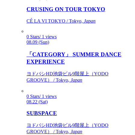
CRUSING ON TOUR TOKYO
CÉ LA VI TOKYO / Tokyo,
Japan
0 Stars/ 1 views
08.09 (Sun)
「CATEGORY」 SUMMER DANCE
EXPERIENCE
ヨドバシHD池袋ビル9階屋上（YODO
GROOVE） / Tokyo,
Japan
0 Stars/ 1 views
08.22 (Sat)
SUBSPACE
ヨドバシHD池袋ビル9階屋上（YODO
GROOVE） / Tokyo,
Japan