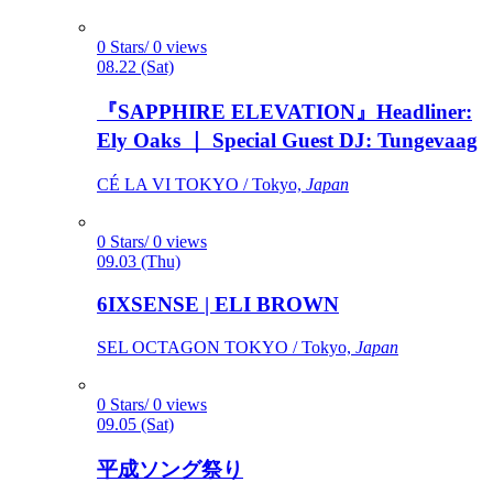
0 Stars/ 0 views
08.22 (Sat)
『SAPPHIRE ELEVATION』Headliner:
Ely Oaks ｜ Special Guest DJ: Tungevaag
CÉ LA VI TOKYO / Tokyo,
Japan
0 Stars/ 0 views
09.03 (Thu)
6IXSENSE | ELI BROWN
SEL OCTAGON TOKYO / Tokyo,
Japan
0 Stars/ 0 views
09.05 (Sat)
平成ソング祭り