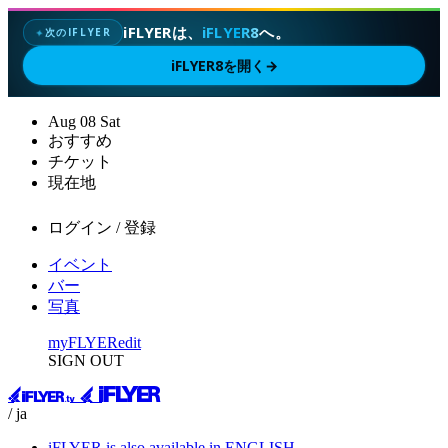
iFLYERは、
iFLYER8
へ。
次のIFLYER
✦
iFLYER8を開く
→
Aug
08
Sat
おすすめ
チケット
現在地
ログイン / 登録
イベント
バー
写真
myFLYER
edit
SIGN OUT
/ ja
iFLYER is also available in ENGLISH.