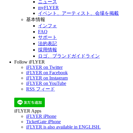
ニュース
myFLYER
イベント、アーティスト、会場を掲載
基本情報
インフォ
FAQ
サポート
法的表記
採用情報
ロゴ、ブランドガイドライン
Follow iFLYER
iFLYER on Twitter
iFLYER on Facebook
iFLYER on Instagram
iFLYER on YouTube
RSS フィード
iFLYER Apps
iFLYER iPhone
TicketGate iPhone
iFLYER is also available in ENGLISH.