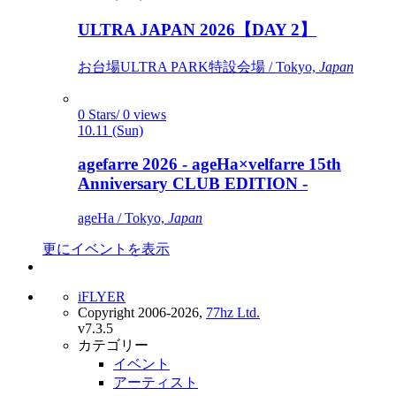
ULTRA JAPAN 2026【DAY 2】
お台場ULTRA PARK特設会場 / Tokyo,
Japan
0 Stars/ 0 views
10.11 (Sun)
agefarre 2026 - ageHa×velfarre 15th
Anniversary CLUB EDITION -
ageHa / Tokyo,
Japan
更にイベントを表示
iFLYER
Copyright 2006-2026,
77hz Ltd.
v7.3.5
カテゴリー
イベント
アーティスト