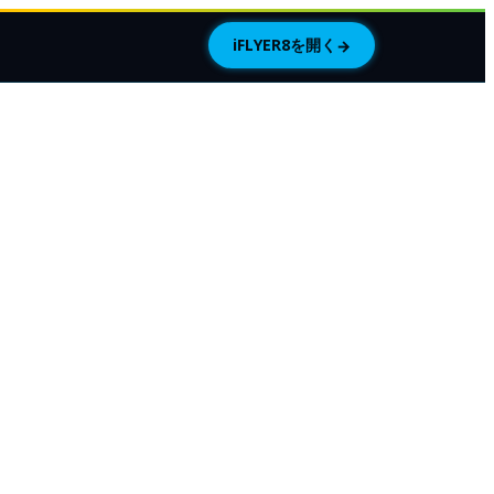
iFLYER8を開く
→