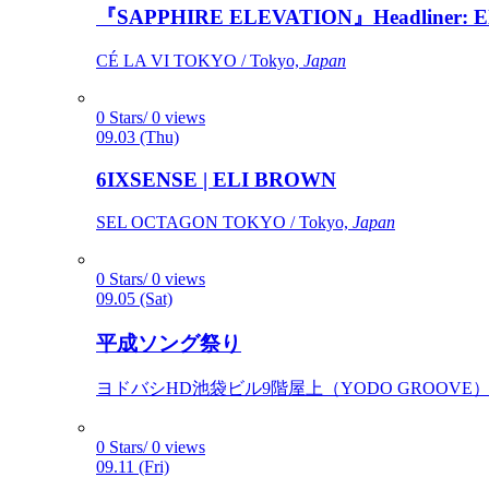
『SAPPHIRE ELEVATION』Headliner: Ely 
CÉ LA VI TOKYO / Tokyo,
Japan
0 Stars/ 0 views
09.03 (Thu)
6IXSENSE | ELI BROWN
SEL OCTAGON TOKYO / Tokyo,
Japan
0 Stars/ 0 views
09.05 (Sat)
平成ソング祭り
ヨドバシHD池袋ビル9階屋上（YODO GROOVE） / 
0 Stars/ 0 views
09.11 (Fri)