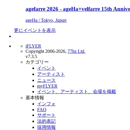
agefarre 2026 - ageHa×velfarre 15th Ann
ageHa / Tokyo,
Japan
更にイベントを表示
iFLYER
Copyright 2006-2026,
77hz Ltd.
v7.3.5
カテゴリー
イベント
アーティスト
ニュース
myFLYER
イベント、アーティスト、会場を掲載
基本情報
インフォ
FAQ
サポート
法的表記
採用情報