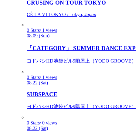
CRUSING ON TOUR TOKYO
CÉ LA VI TOKYO / Tokyo,
Japan
0 Stars/ 1 views
08.09 (Sun)
「CATEGORY」 SUMMER DANCE EXP
ヨドバシHD池袋ビル9階屋上（YODO GROOVE） / 
0 Stars/ 1 views
08.22 (Sat)
SUBSPACE
ヨドバシHD池袋ビル9階屋上（YODO GROOVE） / 
0 Stars/ 0 views
08.22 (Sat)