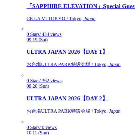
「SAPPHIRE ELEVATION」Special Gues
CÉ LA VI TOKYO / Tokyo,
Japan
0 Stars/ 434 views
09.19 (Sat)
ULTRA JAPAN 2026【DAY 1】
お台場ULTRA PARK特設会場 / Tokyo,
Japan
0 Stars/ 362 views
09.20 (Sun)
ULTRA JAPAN 2026【DAY 2】
お台場ULTRA PARK特設会場 / Tokyo,
Japan
0 Stars/ 0 views
10.11 (Sun)