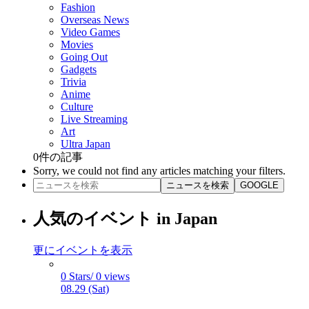
Fashion
Overseas News
Video Games
Movies
Going Out
Gadgets
Trivia
Anime
Culture
Live Streaming
Art
Ultra Japan
0
件の記事
Sorry, we could not find any articles matching your filters.
ニュースを検索
GOOGLE
人気のイベント in Japan
更にイベントを表示
0 Stars/ 0 views
08.29 (Sat)