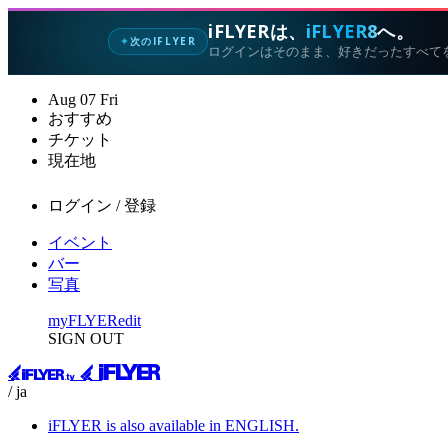
iFLYERは、
iFLYER8
へ。
次のIFLYER
✦
ログインはそのまま、好きだったすべて
Aug
07
Fri
おすすめ
チケット
現在地
ログイン / 登録
イベント
バー
写真
myFLYER
edit
SIGN OUT
/ ja
iFLYER is also available in ENGLISH.