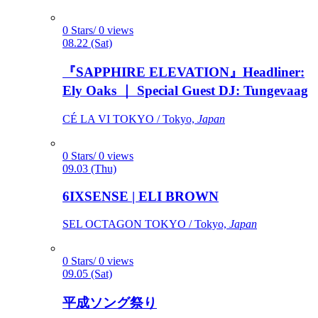
0 Stars/ 0 views
08.22 (Sat)
『SAPPHIRE ELEVATION』Headliner:
Ely Oaks ｜ Special Guest DJ: Tungevaag
CÉ LA VI TOKYO / Tokyo,
Japan
0 Stars/ 0 views
09.03 (Thu)
6IXSENSE | ELI BROWN
SEL OCTAGON TOKYO / Tokyo,
Japan
0 Stars/ 0 views
09.05 (Sat)
平成ソング祭り