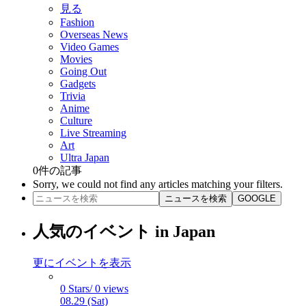
見る
Fashion
Overseas News
Video Games
Movies
Going Out
Gadgets
Trivia
Anime
Culture
Live Streaming
Art
Ultra Japan
0
件の記事
Sorry, we could not find any articles matching your filters.
ニュースを検索
GOOGLE
人気のイベント in Japan
更にイベントを表示
0 Stars/ 0 views
08.29 (Sat)