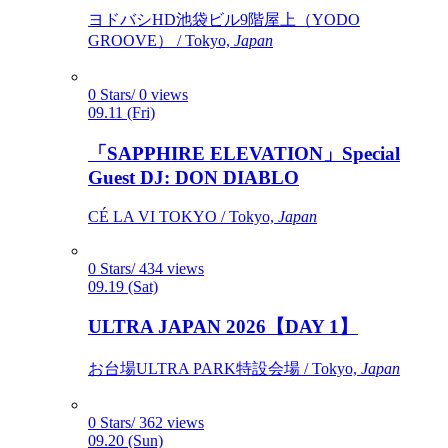
ヨドバシHD池袋ビル9階屋上（YODO
GROOVE） / Tokyo,
Japan
0 Stars/ 0 views
09.11 (Fri)
「SAPPHIRE ELEVATION」Special
Guest DJ: DON DIABLO
CÉ LA VI TOKYO / Tokyo,
Japan
0 Stars/ 434 views
09.19 (Sat)
ULTRA JAPAN 2026【DAY 1】
お台場ULTRA PARK特設会場 / Tokyo,
Japan
0 Stars/ 362 views
09.20 (Sun)