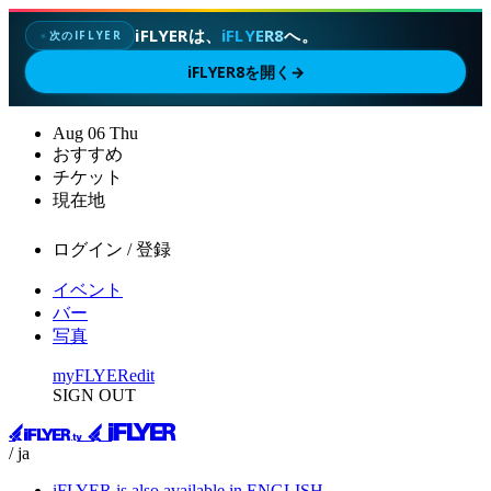
iFLYERは、
iFLYER8
へ。
次のIFLYER
✦
iFLYER8を開く
→
Aug
06
Thu
おすすめ
チケット
現在地
ログイン / 登録
イベント
バー
写真
myFLYER
edit
SIGN OUT
/ ja
iFLYER is also available in ENGLISH.