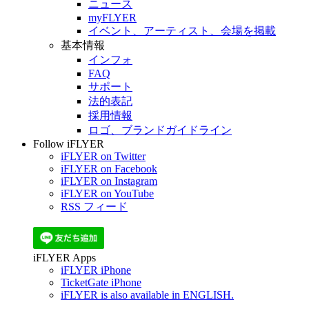
ニュース
myFLYER
イベント、アーティスト、会場を掲載
基本情報
インフォ
FAQ
サポート
法的表記
採用情報
ロゴ、ブランドガイドライン
Follow iFLYER
iFLYER on Twitter
iFLYER on Facebook
iFLYER on Instagram
iFLYER on YouTube
RSS フィード
iFLYER Apps
iFLYER iPhone
TicketGate iPhone
iFLYER is also available in ENGLISH.