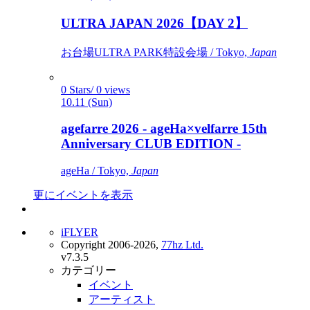
ULTRA JAPAN 2026【DAY 2】
お台場ULTRA PARK特設会場 / Tokyo,
Japan
0 Stars/ 0 views
10.11 (Sun)
agefarre 2026 - ageHa×velfarre 15th
Anniversary CLUB EDITION -
ageHa / Tokyo,
Japan
更にイベントを表示
iFLYER
Copyright 2006-2026,
77hz Ltd.
v7.3.5
カテゴリー
イベント
アーティスト