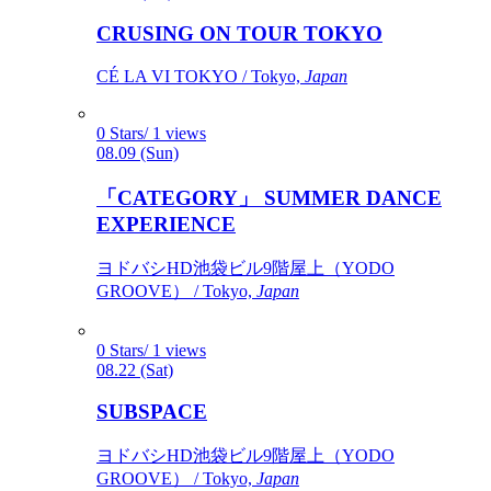
CRUSING ON TOUR TOKYO
CÉ LA VI TOKYO / Tokyo,
Japan
0 Stars/ 1 views
08.09 (Sun)
「CATEGORY」 SUMMER DANCE
EXPERIENCE
ヨドバシHD池袋ビル9階屋上（YODO
GROOVE） / Tokyo,
Japan
0 Stars/ 1 views
08.22 (Sat)
SUBSPACE
ヨドバシHD池袋ビル9階屋上（YODO
GROOVE） / Tokyo,
Japan