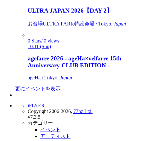
ULTRA JAPAN 2026【DAY 2】
お台場ULTRA PARK特設会場 / Tokyo,
Japan
0 Stars/ 0 views
10.11 (Sun)
agefarre 2026 - ageHa×velfarre 15th
Anniversary CLUB EDITION -
ageHa / Tokyo,
Japan
更にイベントを表示
iFLYER
Copyright 2006-2026,
77hz Ltd.
v7.3.5
カテゴリー
イベント
アーティスト