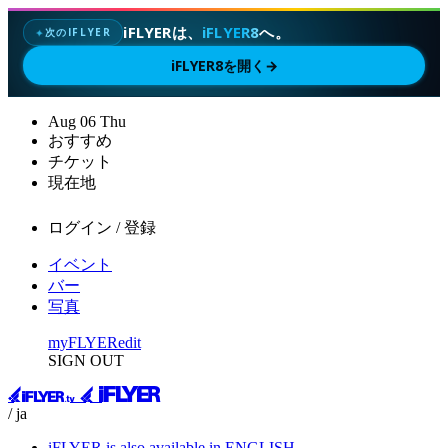
iFLYERは、
iFLYER8
へ。
次のIFLYER
✦
iFLYER8を開く
→
Aug
06
Thu
おすすめ
チケット
現在地
ログイン / 登録
イベント
バー
写真
myFLYER
edit
SIGN OUT
/ ja
iFLYER is also available in ENGLISH.