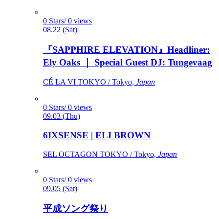
0 Stars/ 0 views
08.22 (Sat)
『SAPPHIRE ELEVATION』Headliner:
Ely Oaks ｜ Special Guest DJ: Tungevaag
CÉ LA VI TOKYO / Tokyo,
Japan
0 Stars/ 0 views
09.03 (Thu)
6IXSENSE | ELI BROWN
SEL OCTAGON TOKYO / Tokyo,
Japan
0 Stars/ 0 views
09.05 (Sat)
平成ソング祭り