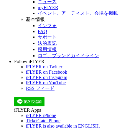
ニュース
myFLYER
イベント、アーティスト、会場を掲載
基本情報
インフォ
FAQ
サポート
法的表記
採用情報
ロゴ、ブランドガイドライン
Follow iFLYER
iFLYER on Twitter
iFLYER on Facebook
iFLYER on Instagram
iFLYER on YouTube
RSS フィード
iFLYER Apps
iFLYER iPhone
TicketGate iPhone
iFLYER is also available in ENGLISH.