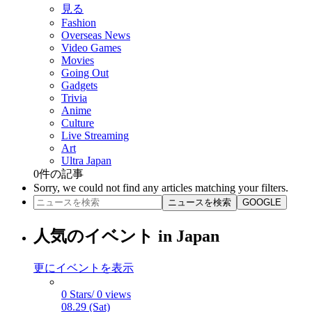
見る
Fashion
Overseas News
Video Games
Movies
Going Out
Gadgets
Trivia
Anime
Culture
Live Streaming
Art
Ultra Japan
0
件の記事
Sorry, we could not find any articles matching your filters.
ニュースを検索
GOOGLE
人気のイベント in Japan
更にイベントを表示
0 Stars/ 0 views
08.29 (Sat)