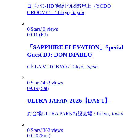
ヨドバシHD池袋ビル9階屋上（YODO
GROOVE） / Tokyo,
Japan
0 Stars/ 0 views
09.11 (Fri)
「SAPPHIRE ELEVATION」Special
Guest DJ: DON DIABLO
CÉ LA VI TOKYO / Tokyo,
Japan
0 Stars/ 433 views
09.19 (Sat)
ULTRA JAPAN 2026【DAY 1】
お台場ULTRA PARK特設会場 / Tokyo,
Japan
0 Stars/ 362 views
09.20 (Sun)