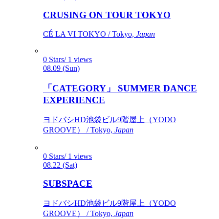
CRUSING ON TOUR TOKYO
CÉ LA VI TOKYO / Tokyo,
Japan
0 Stars/ 1 views
08.09 (Sun)
「CATEGORY」 SUMMER DANCE
EXPERIENCE
ヨドバシHD池袋ビル9階屋上（YODO
GROOVE） / Tokyo,
Japan
0 Stars/ 1 views
08.22 (Sat)
SUBSPACE
ヨドバシHD池袋ビル9階屋上（YODO
GROOVE） / Tokyo,
Japan