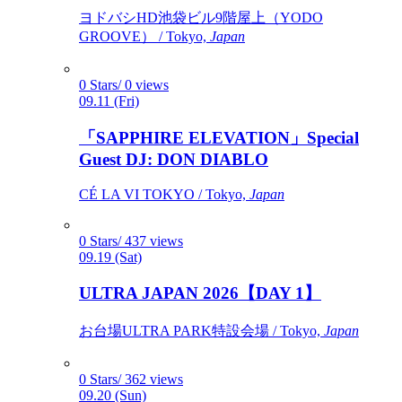
ヨドバシHD池袋ビル9階屋上（YODO
GROOVE） / Tokyo,
Japan
0 Stars/ 0 views
09.11 (Fri)
「SAPPHIRE ELEVATION」Special
Guest DJ: DON DIABLO
CÉ LA VI TOKYO / Tokyo,
Japan
0 Stars/ 437 views
09.19 (Sat)
ULTRA JAPAN 2026【DAY 1】
お台場ULTRA PARK特設会場 / Tokyo,
Japan
0 Stars/ 362 views
09.20 (Sun)