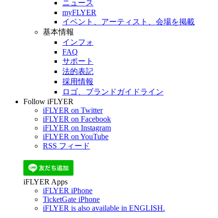
ニュース
myFLYER
イベント、アーティスト、会場を掲載
基本情報
インフォ
FAQ
サポート
法的表記
採用情報
ロゴ、ブランドガイドライン
Follow iFLYER
iFLYER on Twitter
iFLYER on Facebook
iFLYER on Instagram
iFLYER on YouTube
RSS フィード
iFLYER Apps
iFLYER iPhone
TicketGate iPhone
iFLYER is also available in ENGLISH.