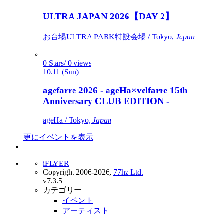
ULTRA JAPAN 2026【DAY 2】
お台場ULTRA PARK特設会場 / Tokyo,
Japan
0 Stars/ 0 views
10.11 (Sun)
agefarre 2026 - ageHa×velfarre 15th
Anniversary CLUB EDITION -
ageHa / Tokyo,
Japan
更にイベントを表示
iFLYER
Copyright 2006-2026,
77hz Ltd.
v7.3.5
カテゴリー
イベント
アーティスト