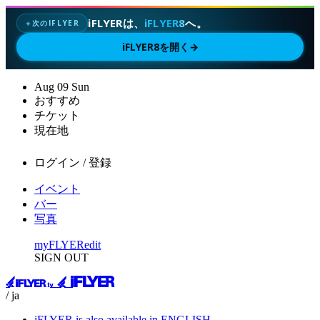
iFLYERは、
iFLYER8
へ。
次のIFLYER
✦
iFLYER8を開く
→
Aug
09
Sun
おすすめ
チケット
現在地
ログイン / 登録
イベント
バー
写真
myFLYER
edit
SIGN OUT
/ ja
iFLYER is also available in ENGLISH.