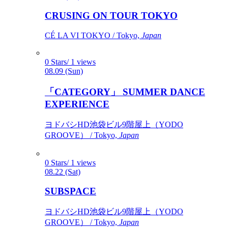
CRUSING ON TOUR TOKYO
CÉ LA VI TOKYO / Tokyo,
Japan
0 Stars/ 1 views
08.09 (Sun)
「CATEGORY」 SUMMER DANCE
EXPERIENCE
ヨドバシHD池袋ビル9階屋上（YODO
GROOVE） / Tokyo,
Japan
0 Stars/ 1 views
08.22 (Sat)
SUBSPACE
ヨドバシHD池袋ビル9階屋上（YODO
GROOVE） / Tokyo,
Japan