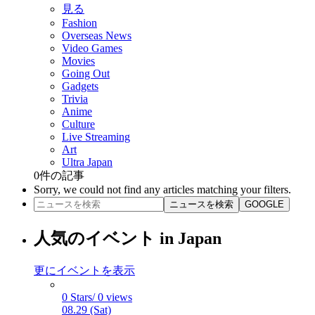
見る
Fashion
Overseas News
Video Games
Movies
Going Out
Gadgets
Trivia
Anime
Culture
Live Streaming
Art
Ultra Japan
0
件の記事
Sorry, we could not find any articles matching your filters.
ニュースを検索
GOOGLE
人気のイベント in Japan
更にイベントを表示
0 Stars/ 0 views
08.29 (Sat)