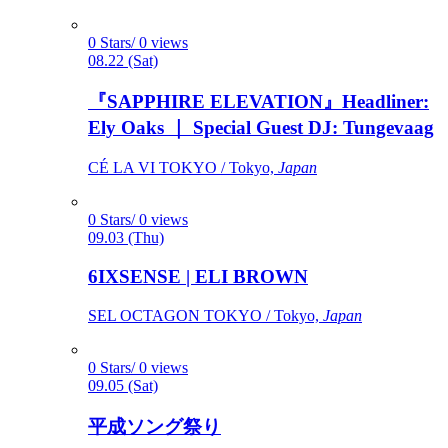
0 Stars/ 0 views
08.22 (Sat)
『SAPPHIRE ELEVATION』Headliner:
Ely Oaks ｜ Special Guest DJ: Tungevaag
CÉ LA VI TOKYO / Tokyo,
Japan
0 Stars/ 0 views
09.03 (Thu)
6IXSENSE | ELI BROWN
SEL OCTAGON TOKYO / Tokyo,
Japan
0 Stars/ 0 views
09.05 (Sat)
平成ソング祭り