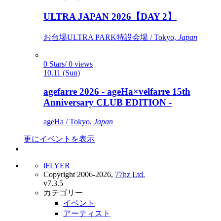
ULTRA JAPAN 2026【DAY 2】
お台場ULTRA PARK特設会場 / Tokyo,
Japan
0 Stars/ 0 views
10.11 (Sun)
agefarre 2026 - ageHa×velfarre 15th
Anniversary CLUB EDITION -
ageHa / Tokyo,
Japan
更にイベントを表示
iFLYER
Copyright 2006-2026,
77hz Ltd.
v7.3.5
カテゴリー
イベント
アーティスト