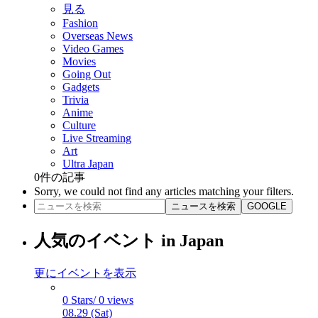
見る
Fashion
Overseas News
Video Games
Movies
Going Out
Gadgets
Trivia
Anime
Culture
Live Streaming
Art
Ultra Japan
0
件の記事
Sorry, we could not find any articles matching your filters.
ニュースを検索
GOOGLE
人気のイベント in Japan
更にイベントを表示
0 Stars/ 0 views
08.29 (Sat)