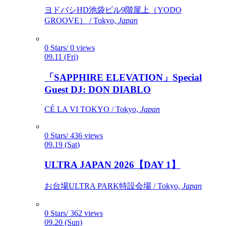
ヨドバシHD池袋ビル9階屋上（YODO
GROOVE） / Tokyo,
Japan
0 Stars/ 0 views
09.11 (Fri)
「SAPPHIRE ELEVATION」Special
Guest DJ: DON DIABLO
CÉ LA VI TOKYO / Tokyo,
Japan
0 Stars/ 436 views
09.19 (Sat)
ULTRA JAPAN 2026【DAY 1】
お台場ULTRA PARK特設会場 / Tokyo,
Japan
0 Stars/ 362 views
09.20 (Sun)