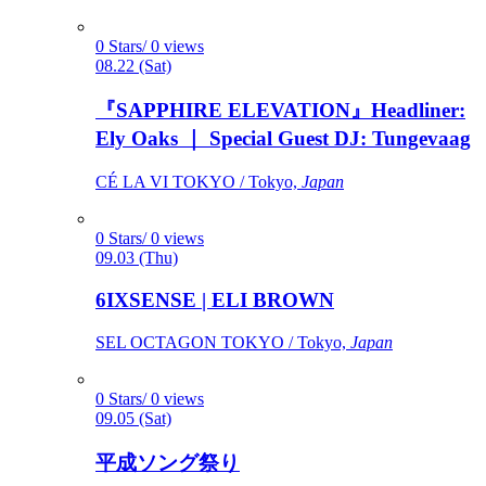
0 Stars/ 0 views
08.22 (Sat)
『SAPPHIRE ELEVATION』Headliner:
Ely Oaks ｜ Special Guest DJ: Tungevaag
CÉ LA VI TOKYO / Tokyo,
Japan
0 Stars/ 0 views
09.03 (Thu)
6IXSENSE | ELI BROWN
SEL OCTAGON TOKYO / Tokyo,
Japan
0 Stars/ 0 views
09.05 (Sat)
平成ソング祭り