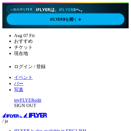
iFLYERは、
iFLYER8
へ。
次のIFLYER
✦
iFLYER8を開く
→
Aug
07
Fri
おすすめ
チケット
現在地
ログイン / 登録
イベント
バー
写真
myFLYER
edit
SIGN OUT
/ ja
iFLYER is also available in ENGLISH.