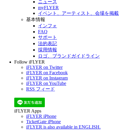
ニュース
myFLYER
イベント、アーティスト、会場を掲載
基本情報
インフォ
FAQ
サポート
法的表記
採用情報
ロゴ、ブランドガイドライン
Follow iFLYER
iFLYER on Twitter
iFLYER on Facebook
iFLYER on Instagram
iFLYER on YouTube
RSS フィード
iFLYER Apps
iFLYER iPhone
TicketGate iPhone
iFLYER is also available in ENGLISH.