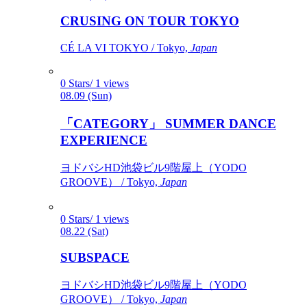
CRUSING ON TOUR TOKYO
CÉ LA VI TOKYO / Tokyo,
Japan
0 Stars/ 1 views
08.09 (Sun)
「CATEGORY」 SUMMER DANCE
EXPERIENCE
ヨドバシHD池袋ビル9階屋上（YODO
GROOVE） / Tokyo,
Japan
0 Stars/ 1 views
08.22 (Sat)
SUBSPACE
ヨドバシHD池袋ビル9階屋上（YODO
GROOVE） / Tokyo,
Japan