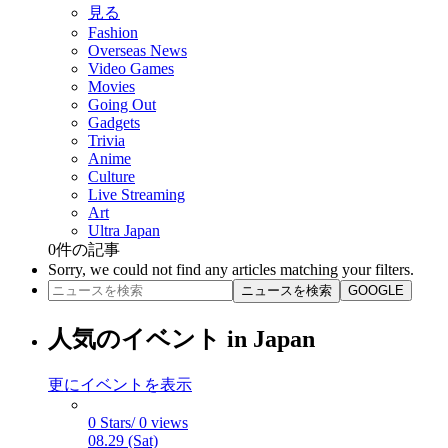
見る
Fashion
Overseas News
Video Games
Movies
Going Out
Gadgets
Trivia
Anime
Culture
Live Streaming
Art
Ultra Japan
0
件の記事
Sorry, we could not find any articles matching your filters.
ニュースを検索
GOOGLE
人気のイベント in Japan
更にイベントを表示
0 Stars/ 0 views
08.29 (Sat)