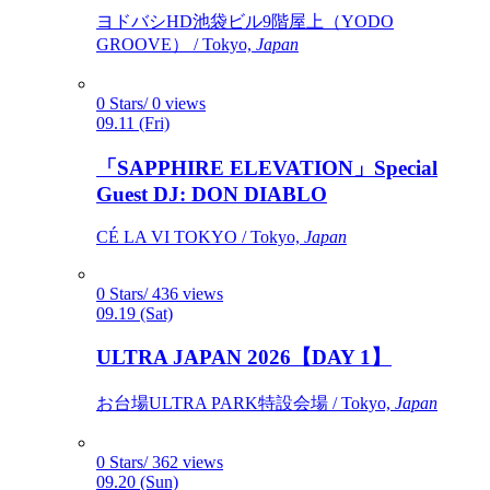
ヨドバシHD池袋ビル9階屋上（YODO
GROOVE） / Tokyo,
Japan
0 Stars/ 0 views
09.11 (Fri)
「SAPPHIRE ELEVATION」Special
Guest DJ: DON DIABLO
CÉ LA VI TOKYO / Tokyo,
Japan
0 Stars/ 436 views
09.19 (Sat)
ULTRA JAPAN 2026【DAY 1】
お台場ULTRA PARK特設会場 / Tokyo,
Japan
0 Stars/ 362 views
09.20 (Sun)