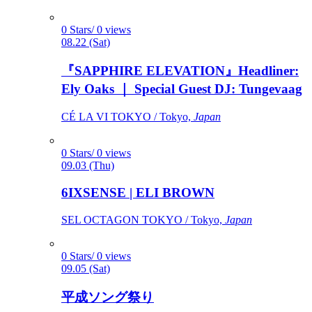
0 Stars/ 0 views
08.22 (Sat)
『SAPPHIRE ELEVATION』Headliner:
Ely Oaks ｜ Special Guest DJ: Tungevaag
CÉ LA VI TOKYO / Tokyo,
Japan
0 Stars/ 0 views
09.03 (Thu)
6IXSENSE | ELI BROWN
SEL OCTAGON TOKYO / Tokyo,
Japan
0 Stars/ 0 views
09.05 (Sat)
平成ソング祭り