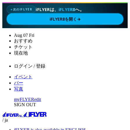
iFLYERは、
iFLYER8
へ。
次のIFLYER
✦
iFLYER8を開く
→
Aug
07
Fri
おすすめ
チケット
現在地
ログイン / 登録
イベント
バー
写真
myFLYER
edit
SIGN OUT
/ ja
iFLYER is also available in ENGLISH.