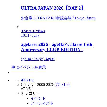
ULTRA JAPAN 2026【DAY 2】
お台場ULTRA PARK特設会場 / Tokyo,
Japan
0 Stars/ 0 views
10.11 (Sun)
agefarre 2026 - ageHa×velfarre 15th
Anniversary CLUB EDITION -
ageHa / Tokyo,
Japan
更にイベントを表示
iFLYER
Copyright 2006-2026,
77hz Ltd.
v7.3.5
カテゴリー
イベント
アーティスト