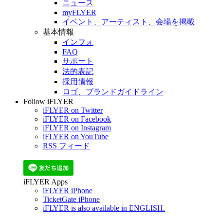
ニュース
myFLYER
イベント、アーティスト、会場を掲載
基本情報
インフォ
FAQ
サポート
法的表記
採用情報
ロゴ、ブランドガイドライン
Follow iFLYER
iFLYER on Twitter
iFLYER on Facebook
iFLYER on Instagram
iFLYER on YouTube
RSS フィード
iFLYER Apps
iFLYER iPhone
TicketGate iPhone
iFLYER is also available in ENGLISH.