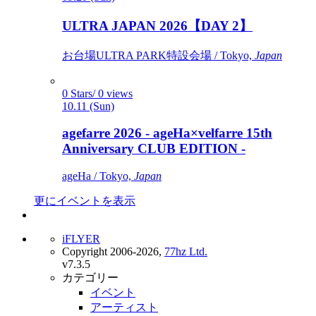
ULTRA JAPAN 2026【DAY 2】
お台場ULTRA PARK特設会場 / Tokyo,
Japan
0 Stars/ 0 views
10.11 (Sun)
agefarre 2026 - ageHa×velfarre 15th
Anniversary CLUB EDITION -
ageHa / Tokyo,
Japan
更にイベントを表示
iFLYER
Copyright 2006-2026,
77hz Ltd.
v7.3.5
カテゴリー
イベント
アーティスト