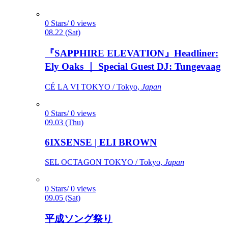
0 Stars/ 0 views
08.22 (Sat)
『SAPPHIRE ELEVATION』Headliner:
Ely Oaks ｜ Special Guest DJ: Tungevaag
CÉ LA VI TOKYO / Tokyo,
Japan
0 Stars/ 0 views
09.03 (Thu)
6IXSENSE | ELI BROWN
SEL OCTAGON TOKYO / Tokyo,
Japan
0 Stars/ 0 views
09.05 (Sat)
平成ソング祭り