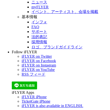
ニュース
myFLYER
イベント、アーティスト、会場を掲載
基本情報
インフォ
FAQ
サポート
法的表記
採用情報
ロゴ、ブランドガイドライン
Follow iFLYER
iFLYER on Twitter
iFLYER on Facebook
iFLYER on Instagram
iFLYER on YouTube
RSS フィード
iFLYER Apps
iFLYER iPhone
TicketGate iPhone
iFLYER is also available in ENGLISH.