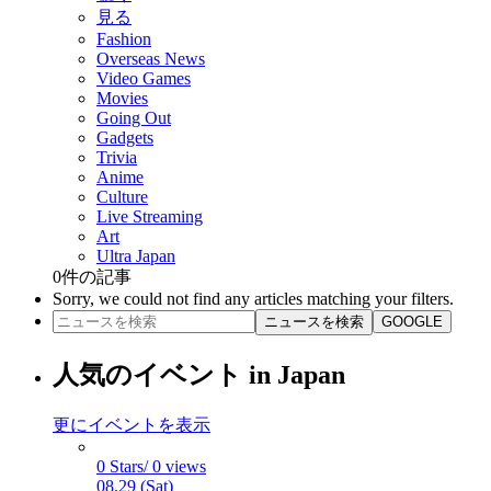
見る
Fashion
Overseas News
Video Games
Movies
Going Out
Gadgets
Trivia
Anime
Culture
Live Streaming
Art
Ultra Japan
0
件の記事
Sorry, we could not find any articles matching your filters.
ニュースを検索
GOOGLE
人気のイベント in Japan
更にイベントを表示
0 Stars/ 0 views
08.29 (Sat)