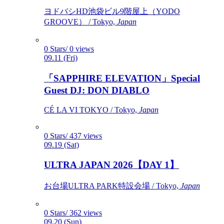
ヨドバシHD池袋ビル9階屋上（YODO
GROOVE） / Tokyo,
Japan
0 Stars/ 0 views
09.11 (Fri)
「SAPPHIRE ELEVATION」Special
Guest DJ: DON DIABLO
CÉ LA VI TOKYO / Tokyo,
Japan
0 Stars/ 437 views
09.19 (Sat)
ULTRA JAPAN 2026【DAY 1】
お台場ULTRA PARK特設会場 / Tokyo,
Japan
0 Stars/ 362 views
09.20 (Sun)