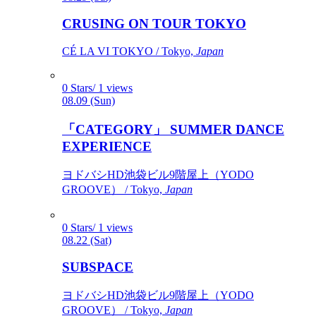
CRUSING ON TOUR TOKYO
CÉ LA VI TOKYO / Tokyo,
Japan
0 Stars/ 1 views
08.09 (Sun)
「CATEGORY」 SUMMER DANCE
EXPERIENCE
ヨドバシHD池袋ビル9階屋上（YODO
GROOVE） / Tokyo,
Japan
0 Stars/ 1 views
08.22 (Sat)
SUBSPACE
ヨドバシHD池袋ビル9階屋上（YODO
GROOVE） / Tokyo,
Japan