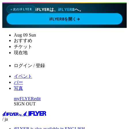
iFLYERは、
iFLYER8
へ。
次のIFLYER
✦
iFLYER8を開く
→
Aug
09
Sun
おすすめ
チケット
現在地
ログイン / 登録
イベント
バー
写真
myFLYER
edit
SIGN OUT
/ ja
iFLYER is also available in ENGLISH.