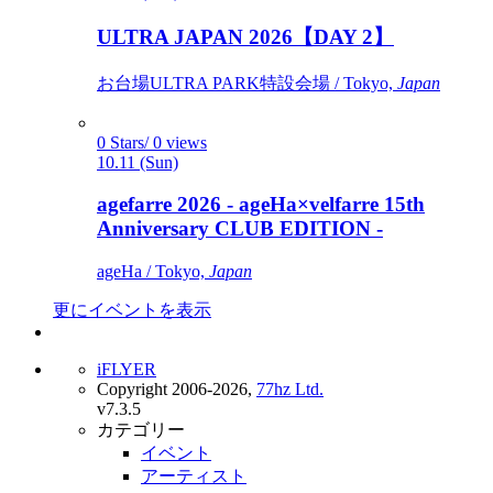
ULTRA JAPAN 2026【DAY 2】
お台場ULTRA PARK特設会場 / Tokyo,
Japan
0 Stars/ 0 views
10.11 (Sun)
agefarre 2026 - ageHa×velfarre 15th
Anniversary CLUB EDITION -
ageHa / Tokyo,
Japan
更にイベントを表示
iFLYER
Copyright 2006-2026,
77hz Ltd.
v7.3.5
カテゴリー
イベント
アーティスト