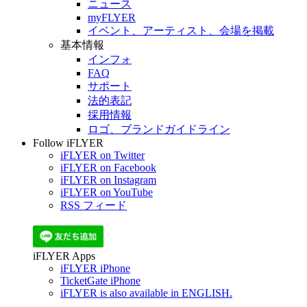
ニュース
myFLYER
イベント、アーティスト、会場を掲載
基本情報
インフォ
FAQ
サポート
法的表記
採用情報
ロゴ、ブランドガイドライン
Follow iFLYER
iFLYER on Twitter
iFLYER on Facebook
iFLYER on Instagram
iFLYER on YouTube
RSS フィード
iFLYER Apps
iFLYER iPhone
TicketGate iPhone
iFLYER is also available in ENGLISH.