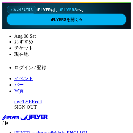
iFLYERは、
iFLYER8
へ。
次のIFLYER
✦
iFLYER8を開く
→
Aug
08
Sat
おすすめ
チケット
現在地
ログイン / 登録
イベント
バー
写真
myFLYER
edit
SIGN OUT
/ ja
iFLYER is also available in ENGLISH.