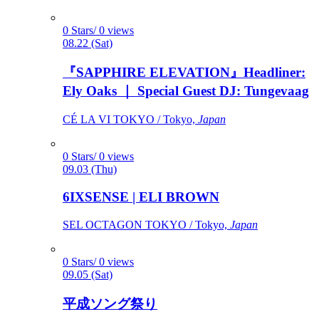
0 Stars/ 0 views
08.22 (Sat)
『SAPPHIRE ELEVATION』Headliner:
Ely Oaks ｜ Special Guest DJ: Tungevaag
CÉ LA VI TOKYO / Tokyo,
Japan
0 Stars/ 0 views
09.03 (Thu)
6IXSENSE | ELI BROWN
SEL OCTAGON TOKYO / Tokyo,
Japan
0 Stars/ 0 views
09.05 (Sat)
平成ソング祭り