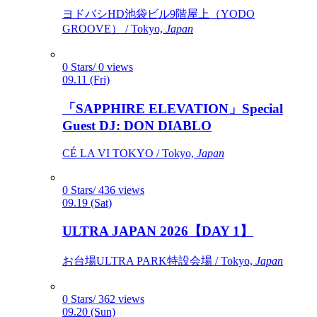
ヨドバシHD池袋ビル9階屋上（YODO
GROOVE） / Tokyo,
Japan
0 Stars/ 0 views
09.11 (Fri)
「SAPPHIRE ELEVATION」Special
Guest DJ: DON DIABLO
CÉ LA VI TOKYO / Tokyo,
Japan
0 Stars/ 436 views
09.19 (Sat)
ULTRA JAPAN 2026【DAY 1】
お台場ULTRA PARK特設会場 / Tokyo,
Japan
0 Stars/ 362 views
09.20 (Sun)