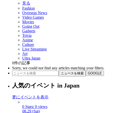
見る
Fashion
Overseas News
Video Games
Movies
Going Out
Gadgets
Trivia
Anime
Culture
Live Streaming
Art
Ultra Japan
0
件の記事
Sorry, we could not find any articles matching your filters.
ニュースを検索
GOOGLE
人気のイベント in Japan
更にイベントを表示
0 Stars/ 0 views
08.29 (Sat)