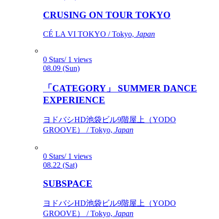
CRUSING ON TOUR TOKYO
CÉ LA VI TOKYO / Tokyo,
Japan
0 Stars/ 1 views
08.09 (Sun)
「CATEGORY」 SUMMER DANCE
EXPERIENCE
ヨドバシHD池袋ビル9階屋上（YODO
GROOVE） / Tokyo,
Japan
0 Stars/ 1 views
08.22 (Sat)
SUBSPACE
ヨドバシHD池袋ビル9階屋上（YODO
GROOVE） / Tokyo,
Japan