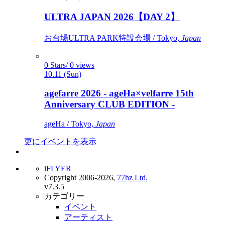
ULTRA JAPAN 2026【DAY 2】
お台場ULTRA PARK特設会場 / Tokyo,
Japan
0 Stars/ 0 views
10.11 (Sun)
agefarre 2026 - ageHa×velfarre 15th
Anniversary CLUB EDITION -
ageHa / Tokyo,
Japan
更にイベントを表示
iFLYER
Copyright 2006-2026,
77hz Ltd.
v7.3.5
カテゴリー
イベント
アーティスト