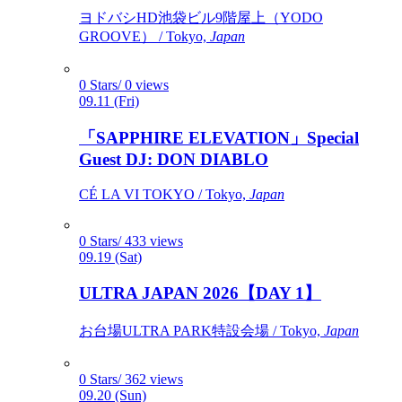
ヨドバシHD池袋ビル9階屋上（YODO
GROOVE） / Tokyo,
Japan
0 Stars/ 0 views
09.11 (Fri)
「SAPPHIRE ELEVATION」Special
Guest DJ: DON DIABLO
CÉ LA VI TOKYO / Tokyo,
Japan
0 Stars/ 433 views
09.19 (Sat)
ULTRA JAPAN 2026【DAY 1】
お台場ULTRA PARK特設会場 / Tokyo,
Japan
0 Stars/ 362 views
09.20 (Sun)