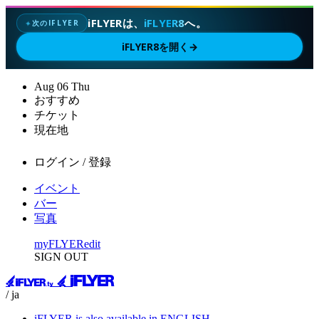
iFLYERは、
iFLYER8
へ。
次のIFLYER
✦
iFLYER8を開く
→
Aug
06
Thu
おすすめ
チケット
現在地
ログイン / 登録
イベント
バー
写真
myFLYER
edit
SIGN OUT
/ ja
iFLYER is also available in ENGLISH.