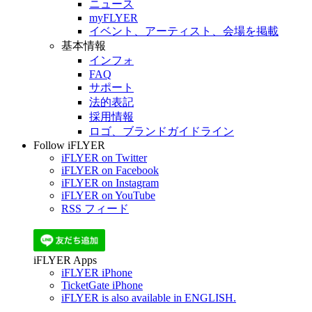
ニュース
myFLYER
イベント、アーティスト、会場を掲載
基本情報
インフォ
FAQ
サポート
法的表記
採用情報
ロゴ、ブランドガイドライン
Follow iFLYER
iFLYER on Twitter
iFLYER on Facebook
iFLYER on Instagram
iFLYER on YouTube
RSS フィード
iFLYER Apps
iFLYER iPhone
TicketGate iPhone
iFLYER is also available in ENGLISH.