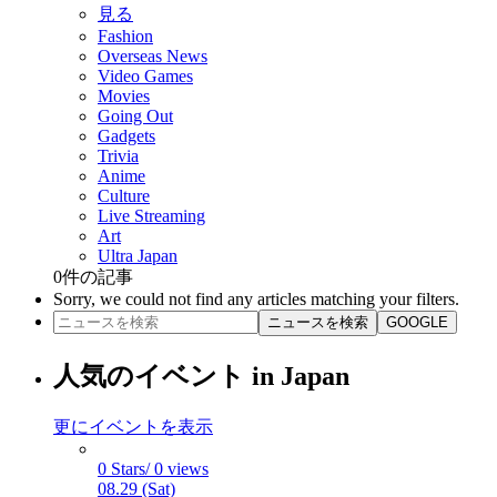
見る
Fashion
Overseas News
Video Games
Movies
Going Out
Gadgets
Trivia
Anime
Culture
Live Streaming
Art
Ultra Japan
0
件の記事
Sorry, we could not find any articles matching your filters.
ニュースを検索
GOOGLE
人気のイベント in Japan
更にイベントを表示
0 Stars/ 0 views
08.29 (Sat)