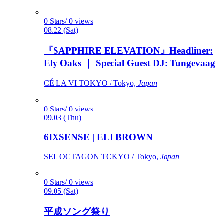
0 Stars/ 0 views
08.22 (Sat)
『SAPPHIRE ELEVATION』Headliner:
Ely Oaks ｜ Special Guest DJ: Tungevaag
CÉ LA VI TOKYO / Tokyo,
Japan
0 Stars/ 0 views
09.03 (Thu)
6IXSENSE | ELI BROWN
SEL OCTAGON TOKYO / Tokyo,
Japan
0 Stars/ 0 views
09.05 (Sat)
平成ソング祭り