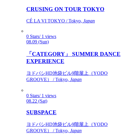
CRUSING ON TOUR TOKYO
CÉ LA VI TOKYO / Tokyo,
Japan
0 Stars/ 1 views
08.09 (Sun)
「CATEGORY」 SUMMER DANCE
EXPERIENCE
ヨドバシHD池袋ビル9階屋上（YODO
GROOVE） / Tokyo,
Japan
0 Stars/ 1 views
08.22 (Sat)
SUBSPACE
ヨドバシHD池袋ビル9階屋上（YODO
GROOVE） / Tokyo,
Japan