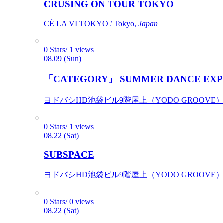
CRUSING ON TOUR TOKYO
CÉ LA VI TOKYO / Tokyo,
Japan
0 Stars/ 1 views
08.09 (Sun)
「CATEGORY」 SUMMER DANCE EXP
ヨドバシHD池袋ビル9階屋上（YODO GROOVE） / 
0 Stars/ 1 views
08.22 (Sat)
SUBSPACE
ヨドバシHD池袋ビル9階屋上（YODO GROOVE） / 
0 Stars/ 0 views
08.22 (Sat)