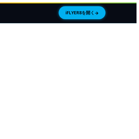
iFLYER8を開く
→