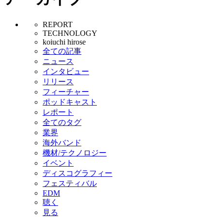
REPORT
TECHNOLOGY
koiuchi hirose
全ての記事
ニュース
インタビュー
リリース
フィーチャー
ポッドキャスト
レポート
全てのタグ
業界
海外バンド
機材/テクノロジー
イベント
ディスコグラフィー
フェスティバル
EDM
聴く
見る