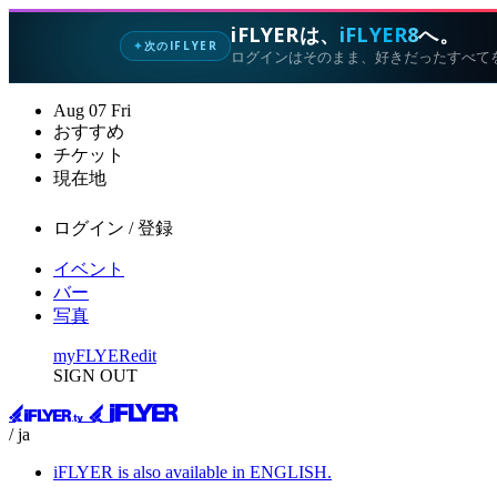
iFLYERは、
iFLYER8
へ。
次のIFLYER
✦
ログインはそのまま、好きだったすべて
Aug
07
Fri
おすすめ
チケット
現在地
ログイン / 登録
イベント
バー
写真
myFLYER
edit
SIGN OUT
/ ja
iFLYER is also available in ENGLISH.