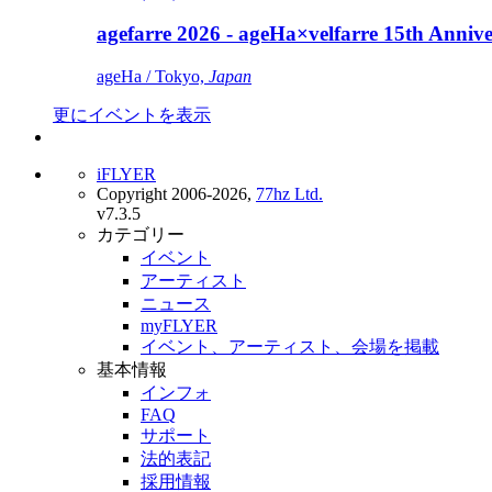
agefarre 2026 - ageHa×velfarre 15th Ann
ageHa / Tokyo,
Japan
更にイベントを表示
iFLYER
Copyright 2006-2026,
77hz Ltd.
v7.3.5
カテゴリー
イベント
アーティスト
ニュース
myFLYER
イベント、アーティスト、会場を掲載
基本情報
インフォ
FAQ
サポート
法的表記
採用情報