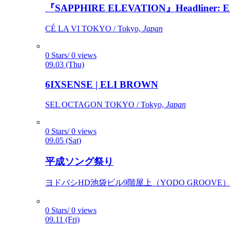
『SAPPHIRE ELEVATION』Headliner: Ely 
CÉ LA VI TOKYO / Tokyo,
Japan
0 Stars/ 0 views
09.03 (Thu)
6IXSENSE | ELI BROWN
SEL OCTAGON TOKYO / Tokyo,
Japan
0 Stars/ 0 views
09.05 (Sat)
平成ソング祭り
ヨドバシHD池袋ビル9階屋上（YODO GROOVE） / 
0 Stars/ 0 views
09.11 (Fri)