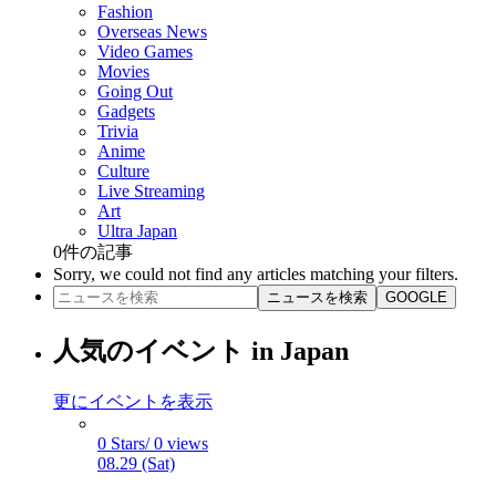
Fashion
Overseas News
Video Games
Movies
Going Out
Gadgets
Trivia
Anime
Culture
Live Streaming
Art
Ultra Japan
0
件の記事
Sorry, we could not find any articles matching your filters.
ニュースを検索
GOOGLE
人気のイベント in Japan
更にイベントを表示
0 Stars/ 0 views
08.29 (Sat)