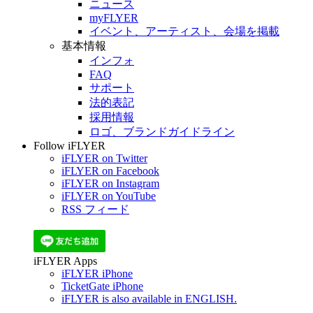
ニュース
myFLYER
イベント、アーティスト、会場を掲載
基本情報
インフォ
FAQ
サポート
法的表記
採用情報
ロゴ、ブランドガイドライン
Follow iFLYER
iFLYER on Twitter
iFLYER on Facebook
iFLYER on Instagram
iFLYER on YouTube
RSS フィード
iFLYER Apps
iFLYER iPhone
TicketGate iPhone
iFLYER is also available in ENGLISH.