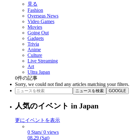
見る
Fashion
Overseas News
Video Games
Movies
Going Out
Gadgets
Trivia
Anime
Culture
Live Streaming
Art
Ultra Japan
0
件の記事
Sorry, we could not find any articles matching your filters.
ニュースを検索
GOOGLE
人気のイベント in Japan
更にイベントを表示
0 Stars/ 0 views
08.29 (Sat)