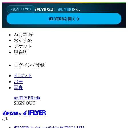
iFLYERは、
iFLYER8
へ。
次のIFLYER
✦
iFLYER8を開く
→
Aug
07
Fri
おすすめ
チケット
現在地
ログイン / 登録
イベント
バー
写真
myFLYER
edit
SIGN OUT
/ ja
iFLYER is also available in ENGLISH.