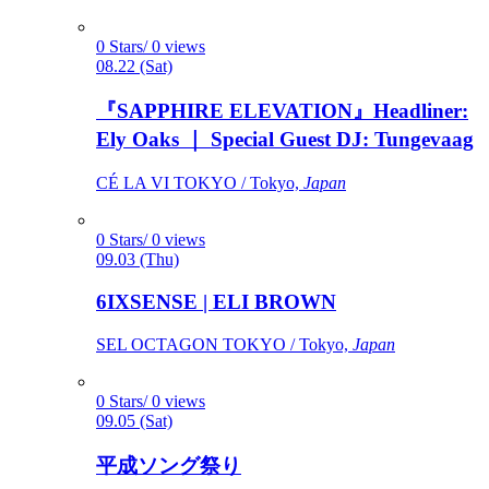
0 Stars/ 0 views
08.22 (Sat)
『SAPPHIRE ELEVATION』Headliner:
Ely Oaks ｜ Special Guest DJ: Tungevaag
CÉ LA VI TOKYO / Tokyo,
Japan
0 Stars/ 0 views
09.03 (Thu)
6IXSENSE | ELI BROWN
SEL OCTAGON TOKYO / Tokyo,
Japan
0 Stars/ 0 views
09.05 (Sat)
平成ソング祭り