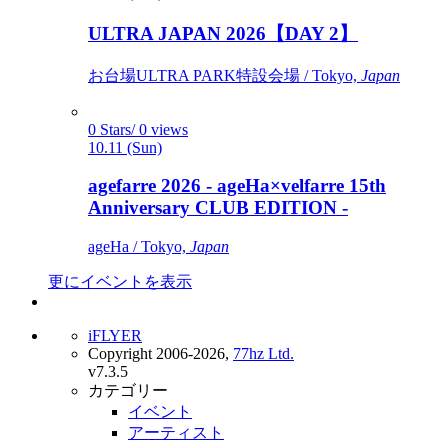
ULTRA JAPAN 2026【DAY 2】
お台場ULTRA PARK特設会場 / Tokyo,
Japan
0 Stars/ 0 views
10.11 (Sun)
agefarre 2026 - ageHa×velfarre 15th
Anniversary CLUB EDITION -
ageHa / Tokyo,
Japan
更にイベントを表示
iFLYER
Copyright 2006-2026,
77hz Ltd.
v7.3.5
カテゴリー
イベント
アーティスト