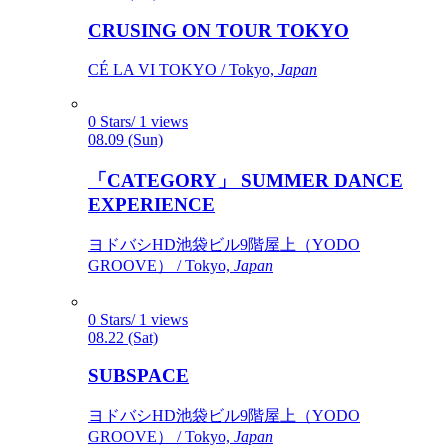
CRUSING ON TOUR TOKYO
CÉ LA VI TOKYO / Tokyo,
Japan
0 Stars/ 1 views
08.09 (Sun)
「CATEGORY」 SUMMER DANCE
EXPERIENCE
ヨドバシHD池袋ビル9階屋上（YODO
GROOVE） / Tokyo,
Japan
0 Stars/ 1 views
08.22 (Sat)
SUBSPACE
ヨドバシHD池袋ビル9階屋上（YODO
GROOVE） / Tokyo,
Japan