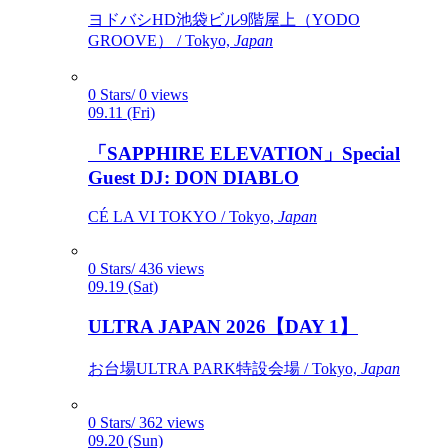
ヨドバシHD池袋ビル9階屋上（YODO
GROOVE） / Tokyo,
Japan
0 Stars/ 0 views
09.11 (Fri)
「SAPPHIRE ELEVATION」Special
Guest DJ: DON DIABLO
CÉ LA VI TOKYO / Tokyo,
Japan
0 Stars/ 436 views
09.19 (Sat)
ULTRA JAPAN 2026【DAY 1】
お台場ULTRA PARK特設会場 / Tokyo,
Japan
0 Stars/ 362 views
09.20 (Sun)