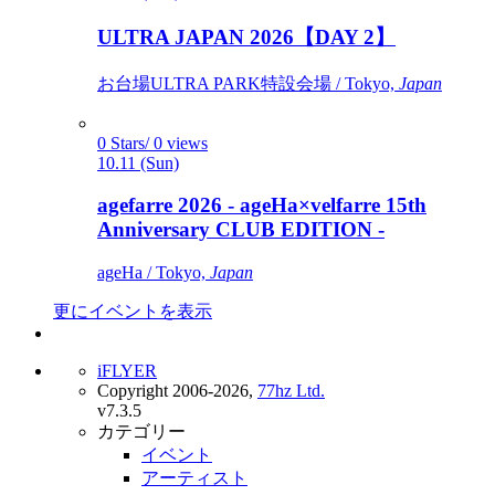
ULTRA JAPAN 2026【DAY 2】
お台場ULTRA PARK特設会場 / Tokyo,
Japan
0 Stars/ 0 views
10.11 (Sun)
agefarre 2026 - ageHa×velfarre 15th
Anniversary CLUB EDITION -
ageHa / Tokyo,
Japan
更にイベントを表示
iFLYER
Copyright 2006-2026,
77hz Ltd.
v7.3.5
カテゴリー
イベント
アーティスト