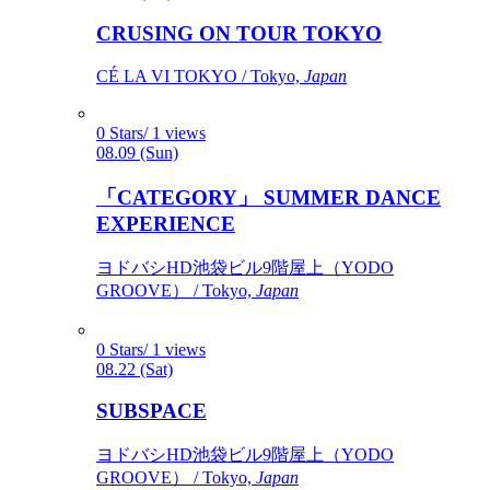
CRUSING ON TOUR TOKYO
CÉ LA VI TOKYO / Tokyo,
Japan
0 Stars/ 1 views
08.09 (Sun)
「CATEGORY」 SUMMER DANCE
EXPERIENCE
ヨドバシHD池袋ビル9階屋上（YODO
GROOVE） / Tokyo,
Japan
0 Stars/ 1 views
08.22 (Sat)
SUBSPACE
ヨドバシHD池袋ビル9階屋上（YODO
GROOVE） / Tokyo,
Japan