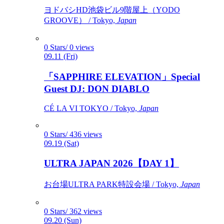
ヨドバシHD池袋ビル9階屋上（YODO
GROOVE） / Tokyo,
Japan
0 Stars/ 0 views
09.11 (Fri)
「SAPPHIRE ELEVATION」Special
Guest DJ: DON DIABLO
CÉ LA VI TOKYO / Tokyo,
Japan
0 Stars/ 436 views
09.19 (Sat)
ULTRA JAPAN 2026【DAY 1】
お台場ULTRA PARK特設会場 / Tokyo,
Japan
0 Stars/ 362 views
09.20 (Sun)