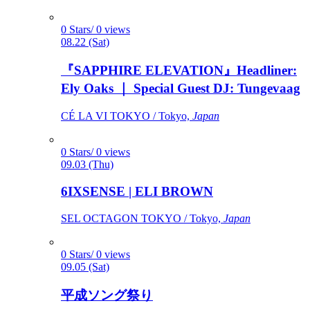
0 Stars/ 0 views
08.22 (Sat)
『SAPPHIRE ELEVATION』Headliner:
Ely Oaks ｜ Special Guest DJ: Tungevaag
CÉ LA VI TOKYO / Tokyo,
Japan
0 Stars/ 0 views
09.03 (Thu)
6IXSENSE | ELI BROWN
SEL OCTAGON TOKYO / Tokyo,
Japan
0 Stars/ 0 views
09.05 (Sat)
平成ソング祭り