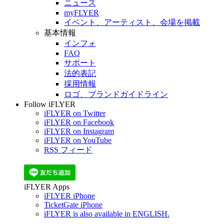
ニュース
myFLYER
イベント、アーティスト、会場を掲載
基本情報
インフォ
FAQ
サポート
法的表記
採用情報
ロゴ、ブランドガイドライン
Follow iFLYER
iFLYER on Twitter
iFLYER on Facebook
iFLYER on Instagram
iFLYER on YouTube
RSS フィード
iFLYER Apps
iFLYER iPhone
TicketGate iPhone
iFLYER is also available in ENGLISH.