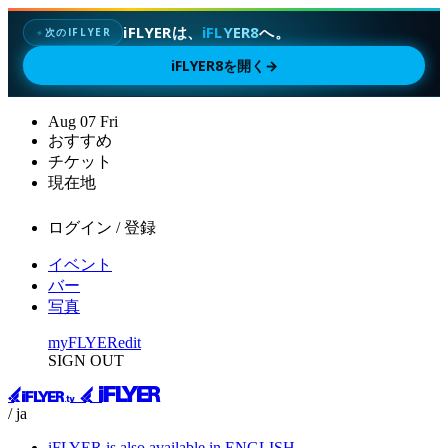
iFLYERは、
iFLYER8
へ。
次のIFLYER
✦
iFLYER8を開く
→
Aug
07
Fri
おすすめ
チケット
現在地
ログイン / 登録
イベント
バー
写真
myFLYER
edit
SIGN OUT
/ ja
iFLYER is also available in ENGLISH.