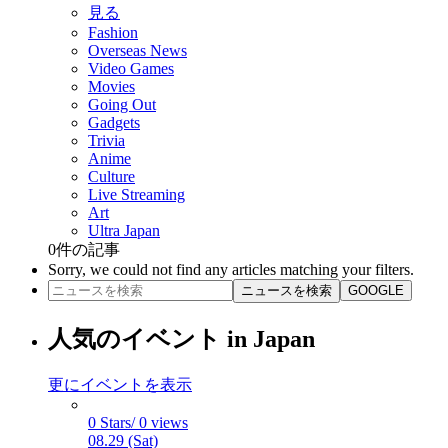
見る
Fashion
Overseas News
Video Games
Movies
Going Out
Gadgets
Trivia
Anime
Culture
Live Streaming
Art
Ultra Japan
0
件の記事
Sorry, we could not find any articles matching your filters.
ニュースを検索
GOOGLE
人気のイベント in Japan
更にイベントを表示
0 Stars/ 0 views
08.29 (Sat)