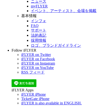
ニュース
myFLYER
イベント、アーティスト、会場を掲載
基本情報
インフォ
FAQ
サポート
法的表記
採用情報
ロゴ、ブランドガイドライン
Follow iFLYER
iFLYER on Twitter
iFLYER on Facebook
iFLYER on Instagram
iFLYER on YouTube
RSS フィード
iFLYER Apps
iFLYER iPhone
TicketGate iPhone
iFLYER is also available in ENGLISH.