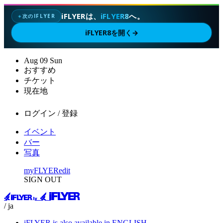
iFLYERは、
iFLYER8
へ。
次のIFLYER
✦
iFLYER8を開く
→
Aug
09
Sun
おすすめ
チケット
現在地
ログイン / 登録
イベント
バー
写真
myFLYER
edit
SIGN OUT
/ ja
iFLYER is also available in ENGLISH.