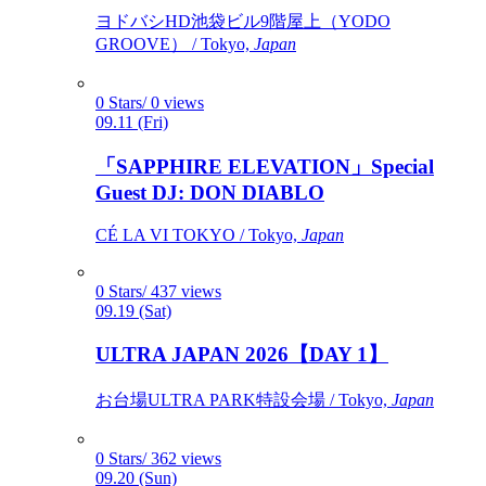
ヨドバシHD池袋ビル9階屋上（YODO
GROOVE） / Tokyo,
Japan
0 Stars/ 0 views
09.11 (Fri)
「SAPPHIRE ELEVATION」Special
Guest DJ: DON DIABLO
CÉ LA VI TOKYO / Tokyo,
Japan
0 Stars/ 437 views
09.19 (Sat)
ULTRA JAPAN 2026【DAY 1】
お台場ULTRA PARK特設会場 / Tokyo,
Japan
0 Stars/ 362 views
09.20 (Sun)