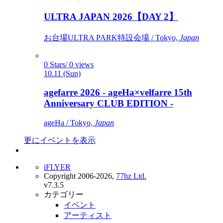
ULTRA JAPAN 2026【DAY 2】
お台場ULTRA PARK特設会場 / Tokyo,
Japan
0 Stars/ 0 views
10.11 (Sun)
agefarre 2026 - ageHa×velfarre 15th
Anniversary CLUB EDITION -
ageHa / Tokyo,
Japan
更にイベントを表示
iFLYER
Copyright 2006-2026,
77hz Ltd.
v7.3.5
カテゴリー
イベント
アーティスト