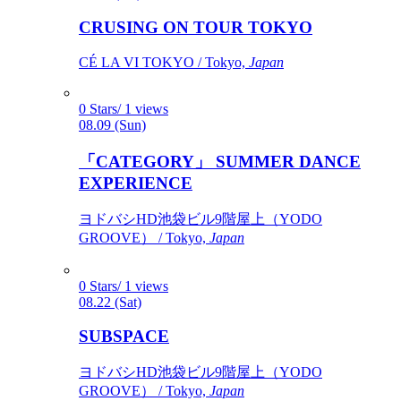
CRUSING ON TOUR TOKYO
CÉ LA VI TOKYO / Tokyo,
Japan
0 Stars/ 1 views
08.09 (Sun)
「CATEGORY」 SUMMER DANCE
EXPERIENCE
ヨドバシHD池袋ビル9階屋上（YODO
GROOVE） / Tokyo,
Japan
0 Stars/ 1 views
08.22 (Sat)
SUBSPACE
ヨドバシHD池袋ビル9階屋上（YODO
GROOVE） / Tokyo,
Japan