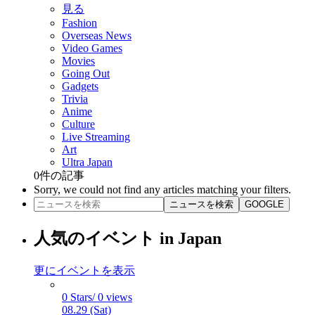
見る
Fashion
Overseas News
Video Games
Movies
Going Out
Gadgets
Trivia
Anime
Culture
Live Streaming
Art
Ultra Japan
0
件の記事
Sorry, we could not find any articles matching your filters.
ニュースを検索
GOOGLE
人気のイベント in Japan
更にイベントを表示
0 Stars/ 0 views
08.29 (Sat)