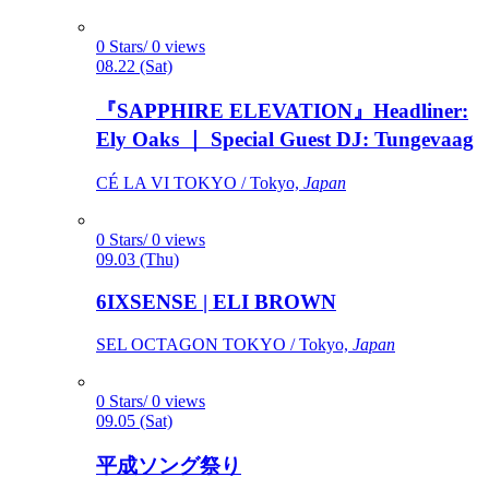
0 Stars/ 0 views
08.22 (Sat)
『SAPPHIRE ELEVATION』Headliner:
Ely Oaks ｜ Special Guest DJ: Tungevaag
CÉ LA VI TOKYO / Tokyo,
Japan
0 Stars/ 0 views
09.03 (Thu)
6IXSENSE | ELI BROWN
SEL OCTAGON TOKYO / Tokyo,
Japan
0 Stars/ 0 views
09.05 (Sat)
平成ソング祭り