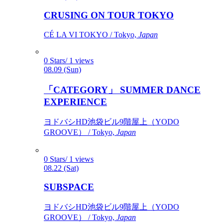
CRUSING ON TOUR TOKYO
CÉ LA VI TOKYO / Tokyo,
Japan
0 Stars/ 1 views
08.09 (Sun)
「CATEGORY」 SUMMER DANCE
EXPERIENCE
ヨドバシHD池袋ビル9階屋上（YODO
GROOVE） / Tokyo,
Japan
0 Stars/ 1 views
08.22 (Sat)
SUBSPACE
ヨドバシHD池袋ビル9階屋上（YODO
GROOVE） / Tokyo,
Japan