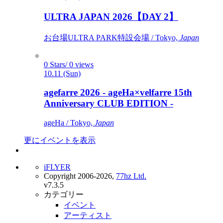
ULTRA JAPAN 2026【DAY 2】
お台場ULTRA PARK特設会場 / Tokyo,
Japan
0 Stars/ 0 views
10.11 (Sun)
agefarre 2026 - ageHa×velfarre 15th
Anniversary CLUB EDITION -
ageHa / Tokyo,
Japan
更にイベントを表示
iFLYER
Copyright 2006-2026,
77hz Ltd.
v7.3.5
カテゴリー
イベント
アーティスト