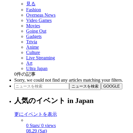
見る
Fashion
Overseas News
Video Games
Movies
Going Out
Gadgets
Trivia
Anime
Culture
Live Streaming
Art
Ultra Japan
0
件の記事
Sorry, we could not find any articles matching your filters.
ニュースを検索
GOOGLE
人気のイベント in Japan
更にイベントを表示
0 Stars/ 0 views
08.29 (Sat)