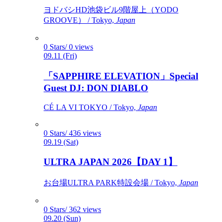
ヨドバシHD池袋ビル9階屋上（YODO
GROOVE） / Tokyo,
Japan
0 Stars/ 0 views
09.11 (Fri)
「SAPPHIRE ELEVATION」Special
Guest DJ: DON DIABLO
CÉ LA VI TOKYO / Tokyo,
Japan
0 Stars/ 436 views
09.19 (Sat)
ULTRA JAPAN 2026【DAY 1】
お台場ULTRA PARK特設会場 / Tokyo,
Japan
0 Stars/ 362 views
09.20 (Sun)