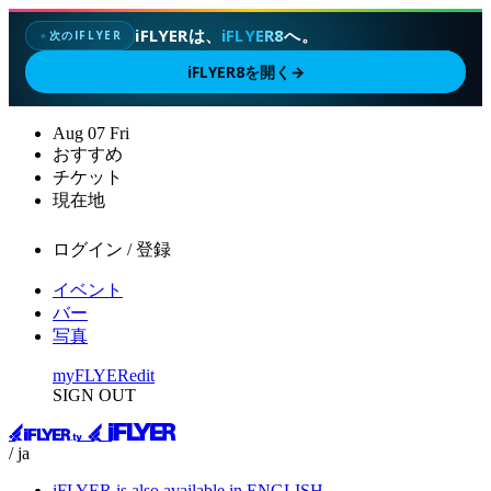
iFLYERは、
iFLYER8
へ。
次のIFLYER
✦
iFLYER8を開く
→
Aug
07
Fri
おすすめ
チケット
現在地
ログイン / 登録
イベント
バー
写真
myFLYER
edit
SIGN OUT
/ ja
iFLYER is also available in ENGLISH.