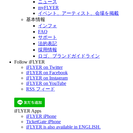
ニュース
myFLYER
イベント、アーティスト、会場を掲載
基本情報
インフォ
FAQ
サポート
法的表記
採用情報
ロゴ、ブランドガイドライン
Follow iFLYER
iFLYER on Twitter
iFLYER on Facebook
iFLYER on Instagram
iFLYER on YouTube
RSS フィード
iFLYER Apps
iFLYER iPhone
TicketGate iPhone
iFLYER is also available in ENGLISH.