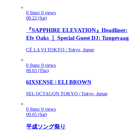
0 Stars/ 0 views
08.22 (Sat)
『SAPPHIRE ELEVATION』Headliner:
Ely Oaks ｜ Special Guest DJ: Tungevaag
CÉ LA VI TOKYO / Tokyo,
Japan
0 Stars/ 0 views
09.03 (Thu)
6IXSENSE | ELI BROWN
SEL OCTAGON TOKYO / Tokyo,
Japan
0 Stars/ 0 views
09.05 (Sat)
平成ソング祭り