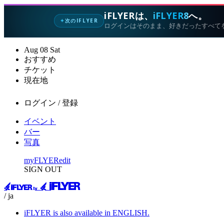
iFLYERは、
iFLYER8
へ。
次のIFLYER
✦
ログインはそのまま、好きだったすべて
Aug
08
Sat
おすすめ
チケット
現在地
ログイン / 登録
イベント
バー
写真
myFLYER
edit
SIGN OUT
/ ja
iFLYER is also available in ENGLISH.