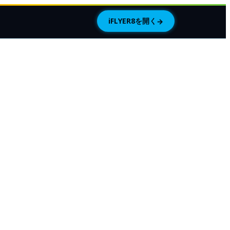
iFLYER8を開く
→