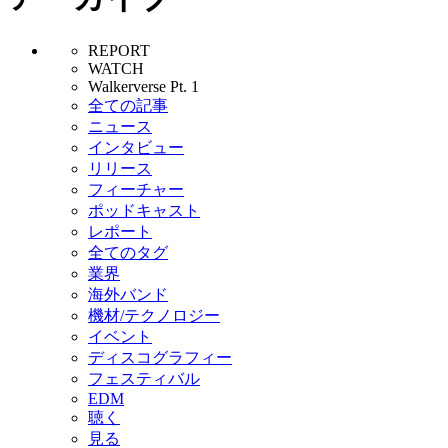
REPORT
WATCH
Walkerverse Pt. 1
全ての記事
ニュース
インタビュー
リリース
フィーチャー
ポッドキャスト
レポート
全てのタグ
業界
海外バンド
機材/テクノロジー
イベント
ディスコグラフィー
フェスティバル
EDM
聴く
見る