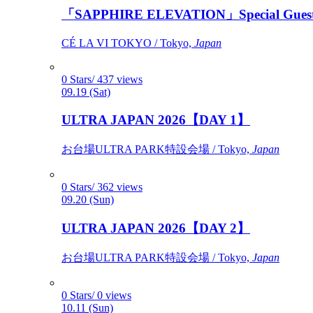
「SAPPHIRE ELEVATION」Special Gues
CÉ LA VI TOKYO / Tokyo,
Japan
0 Stars/ 437 views
09.19 (Sat)
ULTRA JAPAN 2026【DAY 1】
お台場ULTRA PARK特設会場 / Tokyo,
Japan
0 Stars/ 362 views
09.20 (Sun)
ULTRA JAPAN 2026【DAY 2】
お台場ULTRA PARK特設会場 / Tokyo,
Japan
0 Stars/ 0 views
10.11 (Sun)