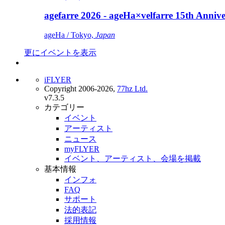
agefarre 2026 - ageHa×velfarre 15th Ann
ageHa / Tokyo,
Japan
更にイベントを表示
iFLYER
Copyright 2006-2026,
77hz Ltd.
v7.3.5
カテゴリー
イベント
アーティスト
ニュース
myFLYER
イベント、アーティスト、会場を掲載
基本情報
インフォ
FAQ
サポート
法的表記
採用情報