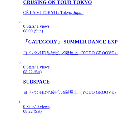
CRUSING ON TOUR TOKYO
CÉ LA VI TOKYO / Tokyo,
Japan
0 Stars/ 1 views
08.09 (Sun)
「CATEGORY」 SUMMER DANCE EXP
ヨドバシHD池袋ビル9階屋上（YODO GROOVE） / 
0 Stars/ 1 views
08.22 (Sat)
SUBSPACE
ヨドバシHD池袋ビル9階屋上（YODO GROOVE） / 
0 Stars/ 0 views
08.22 (Sat)