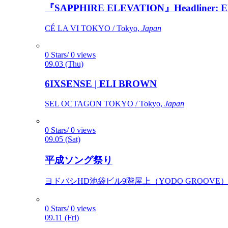
『SAPPHIRE ELEVATION』Headliner: Ely 
CÉ LA VI TOKYO / Tokyo,
Japan
0 Stars/ 0 views
09.03 (Thu)
6IXSENSE | ELI BROWN
SEL OCTAGON TOKYO / Tokyo,
Japan
0 Stars/ 0 views
09.05 (Sat)
平成ソング祭り
ヨドバシHD池袋ビル9階屋上（YODO GROOVE） / 
0 Stars/ 0 views
09.11 (Fri)