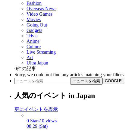
Fashion
Overseas News
Video Games
Movies
Going Out
Gadgets
Trivia
Anime
Culture
Live Streaming
Art
Ultra Japan
0
件の記事
Sorry, we could not find any articles matching your filters.
ニュースを検索
GOOGLE
人気のイベント in Japan
更にイベントを表示
0 Stars/ 0 views
08.29 (Sat)