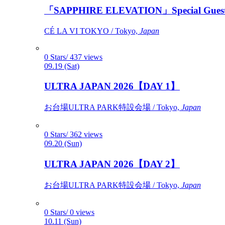
「SAPPHIRE ELEVATION」Special Gues
CÉ LA VI TOKYO / Tokyo,
Japan
0 Stars/ 437 views
09.19 (Sat)
ULTRA JAPAN 2026【DAY 1】
お台場ULTRA PARK特設会場 / Tokyo,
Japan
0 Stars/ 362 views
09.20 (Sun)
ULTRA JAPAN 2026【DAY 2】
お台場ULTRA PARK特設会場 / Tokyo,
Japan
0 Stars/ 0 views
10.11 (Sun)