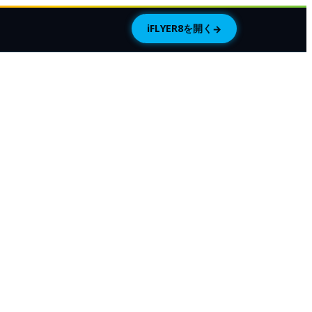
iFLYER8を開く
→