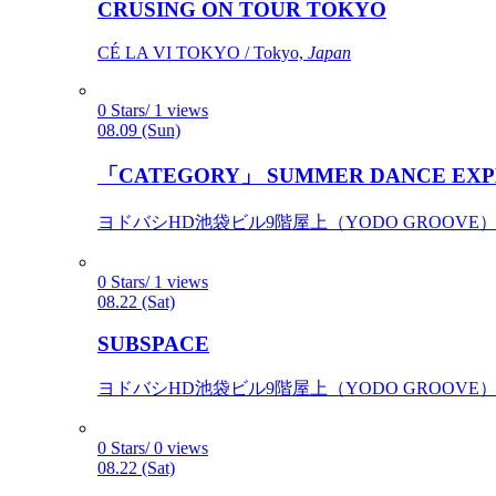
CRUSING ON TOUR TOKYO
CÉ LA VI TOKYO / Tokyo,
Japan
0 Stars/ 1 views
08.09 (Sun)
「CATEGORY」 SUMMER DANCE EXP
ヨドバシHD池袋ビル9階屋上（YODO GROOVE） / 
0 Stars/ 1 views
08.22 (Sat)
SUBSPACE
ヨドバシHD池袋ビル9階屋上（YODO GROOVE） / 
0 Stars/ 0 views
08.22 (Sat)