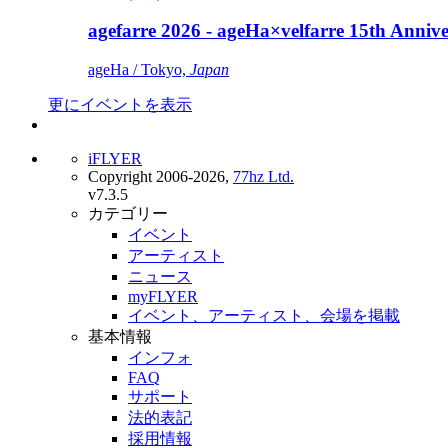
agefarre 2026 - ageHa×velfarre 15th Ann
ageHa / Tokyo,
Japan
更にイベントを表示
iFLYER
Copyright 2006-2026,
77hz Ltd.
v7.3.5
カテゴリー
イベント
アーティスト
ニュース
myFLYER
イベント、アーティスト、会場を掲載
基本情報
インフォ
FAQ
サポート
法的表記
採用情報