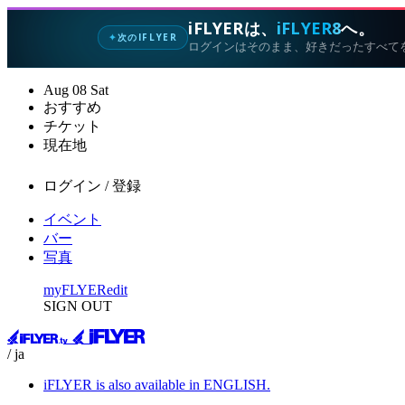
iFLYERは、
iFLYER8
へ。
次のIFLYER
✦
ログインはそのまま、好きだったすべて
Aug
08
Sat
おすすめ
チケット
現在地
ログイン / 登録
イベント
バー
写真
myFLYER
edit
SIGN OUT
/ ja
iFLYER is also available in ENGLISH.