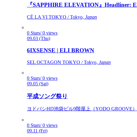
『SAPPHIRE ELEVATION』Headliner: Ely 
CÉ LA VI TOKYO / Tokyo,
Japan
0 Stars/ 0 views
09.03 (Thu)
6IXSENSE | ELI BROWN
SEL OCTAGON TOKYO / Tokyo,
Japan
0 Stars/ 0 views
09.05 (Sat)
平成ソング祭り
ヨドバシHD池袋ビル9階屋上（YODO GROOVE） / 
0 Stars/ 0 views
09.11 (Fri)