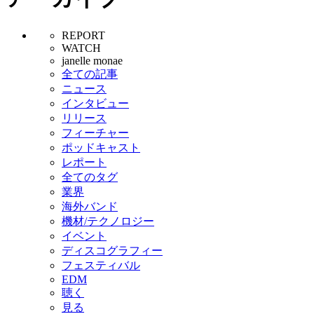
REPORT
WATCH
janelle monae
全ての記事
ニュース
インタビュー
リリース
フィーチャー
ポッドキャスト
レポート
全てのタグ
業界
海外バンド
機材/テクノロジー
イベント
ディスコグラフィー
フェスティバル
EDM
聴く
見る