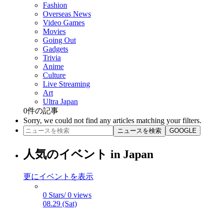
Fashion
Overseas News
Video Games
Movies
Going Out
Gadgets
Trivia
Anime
Culture
Live Streaming
Art
Ultra Japan
0
件の記事
Sorry, we could not find any articles matching your filters.
ニュースを検索
GOOGLE
人気のイベント in Japan
更にイベントを表示
0 Stars/ 0 views
08.29 (Sat)