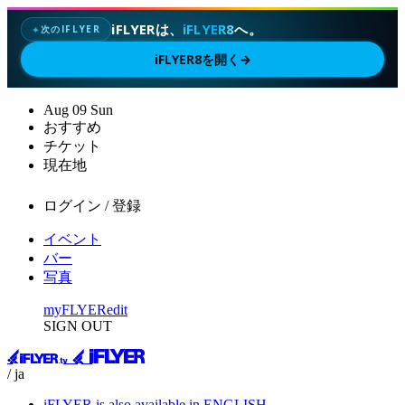
iFLYERは、
iFLYER8
へ。
次のIFLYER
✦
iFLYER8を開く
→
Aug
09
Sun
おすすめ
チケット
現在地
ログイン / 登録
イベント
バー
写真
myFLYER
edit
SIGN OUT
/ ja
iFLYER is also available in ENGLISH.