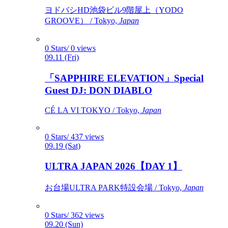
ヨドバシHD池袋ビル9階屋上（YODO
GROOVE） / Tokyo,
Japan
0 Stars/ 0 views
09.11 (Fri)
「SAPPHIRE ELEVATION」Special
Guest DJ: DON DIABLO
CÉ LA VI TOKYO / Tokyo,
Japan
0 Stars/ 437 views
09.19 (Sat)
ULTRA JAPAN 2026【DAY 1】
お台場ULTRA PARK特設会場 / Tokyo,
Japan
0 Stars/ 362 views
09.20 (Sun)