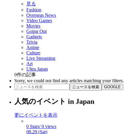
見る
Fashion
Overseas News
Video Games
Movies
Going Out
Gadgets
Trivia
Anime
Culture
Live Streaming
Art
Ultra Japan
0
件の記事
Sorry, we could not find any articles matching your filters.
ニュースを検索
GOOGLE
人気のイベント in Japan
更にイベントを表示
0 Stars/ 0 views
08.29 (Sat)