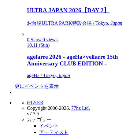
ULTRA JAPAN 2026【DAY 2】
お台場ULTRA PARK特設会場 / Tokyo,
Japan
0 Stars/ 0 views
10.11 (Sun)
agefarre 2026 - ageHa×velfarre 15th
Anniversary CLUB EDITION -
ageHa / Tokyo,
Japan
更にイベントを表示
iFLYER
Copyright 2006-2026,
77hz Ltd.
v7.3.5
カテゴリー
イベント
アーティスト