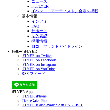
ニュース
myFLYER
イベント、アーティスト、会場を掲載
基本情報
インフォ
FAQ
サポート
法的表記
採用情報
ロゴ、ブランドガイドライン
Follow iFLYER
iFLYER on Twitter
iFLYER on Facebook
iFLYER on Instagram
iFLYER on YouTube
RSS フィード
iFLYER Apps
iFLYER iPhone
TicketGate iPhone
iFLYER is also available in ENGLISH.