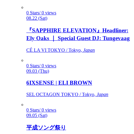
0 Stars/ 0 views
08.22 (Sat)
『SAPPHIRE ELEVATION』Headliner:
Ely Oaks ｜ Special Guest DJ: Tungevaag
CÉ LA VI TOKYO / Tokyo,
Japan
0 Stars/ 0 views
09.03 (Thu)
6IXSENSE | ELI BROWN
SEL OCTAGON TOKYO / Tokyo,
Japan
0 Stars/ 0 views
09.05 (Sat)
平成ソング祭り