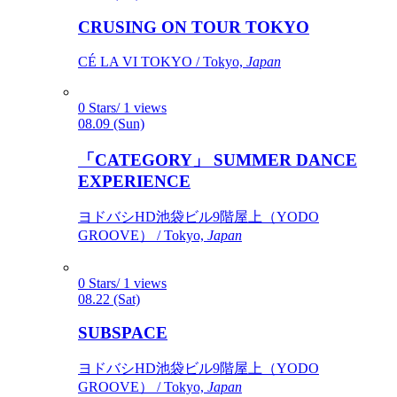
CRUSING ON TOUR TOKYO
CÉ LA VI TOKYO / Tokyo,
Japan
0 Stars/ 1 views
08.09 (Sun)
「CATEGORY」 SUMMER DANCE
EXPERIENCE
ヨドバシHD池袋ビル9階屋上（YODO
GROOVE） / Tokyo,
Japan
0 Stars/ 1 views
08.22 (Sat)
SUBSPACE
ヨドバシHD池袋ビル9階屋上（YODO
GROOVE） / Tokyo,
Japan