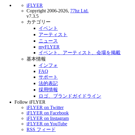
iFLYER
Copyright 2006-2026,
77hz Ltd.
v7.3.5
カテゴリー
イベント
アーティスト
ニュース
myFLYER
イベント、アーティスト、会場を掲載
基本情報
インフォ
FAQ
サポート
法的表記
採用情報
ロゴ、ブランドガイドライン
Follow iFLYER
iFLYER on Twitter
iFLYER on Facebook
iFLYER on Instagram
iFLYER on YouTube
RSS フィード