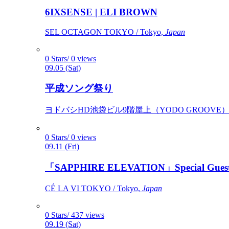
6IXSENSE | ELI BROWN
SEL OCTAGON TOKYO / Tokyo,
Japan
0 Stars/ 0 views
09.05 (Sat)
平成ソング祭り
ヨドバシHD池袋ビル9階屋上（YODO GROOVE） / 
0 Stars/ 0 views
09.11 (Fri)
「SAPPHIRE ELEVATION」Special Gues
CÉ LA VI TOKYO / Tokyo,
Japan
0 Stars/ 437 views
09.19 (Sat)