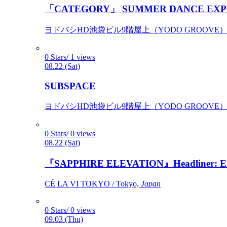
「CATEGORY」 SUMMER DANCE EXP
ヨドバシHD池袋ビル9階屋上（YODO GROOVE） / 
0 Stars/ 1 views
08.22 (Sat)
SUBSPACE
ヨドバシHD池袋ビル9階屋上（YODO GROOVE） / 
0 Stars/ 0 views
08.22 (Sat)
『SAPPHIRE ELEVATION』Headliner: Ely 
CÉ LA VI TOKYO / Tokyo,
Japan
0 Stars/ 0 views
09.03 (Thu)