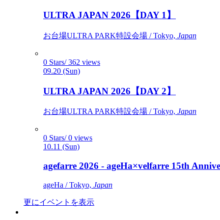
ULTRA JAPAN 2026【DAY 1】
お台場ULTRA PARK特設会場 / Tokyo,
Japan
0 Stars/ 362 views
09.20 (Sun)
ULTRA JAPAN 2026【DAY 2】
お台場ULTRA PARK特設会場 / Tokyo,
Japan
0 Stars/ 0 views
10.11 (Sun)
agefarre 2026 - ageHa×velfarre 15th Ann
ageHa / Tokyo,
Japan
更にイベントを表示