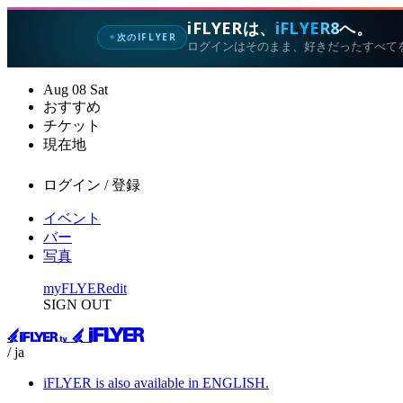
iFLYERは、
iFLYER8
へ。
次のIFLYER
✦
ログインはそのまま、好きだったすべて
Aug
08
Sat
おすすめ
チケット
現在地
ログイン / 登録
イベント
バー
写真
myFLYER
edit
SIGN OUT
/ ja
iFLYER is also available in ENGLISH.