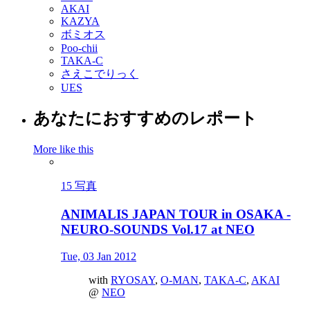
AKAI
KAZYA
ボミオス
Poo-chii
TAKA-C
さえこでりっく
UES
あなたにおすすめのレポート
More like this
15 写真
ANIMALIS JAPAN TOUR in OSAKA -
NEURO-SOUNDS Vol.17 at NEO
Tue, 03 Jan 2012
with
RYOSAY
,
O-MAN
,
TAKA-C
,
AKAI
@
NEO