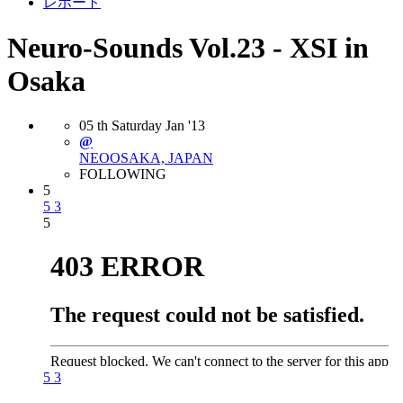
レポート
Neuro-Sounds Vol.23 - XSI in
Osaka
05
th
Saturday
Jan
'13
@
NEO
OSAKA, JAPAN
FOLLOWING
5
5
3
5
5
3