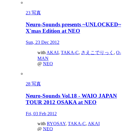
23 写真
Neuro-Sounds presents ~UNLOCKED~
X'mas Edition at NEO
Sun, 23 Dec 2012
with
AKAI
,
TAKA-C
,
さえこでりっく
,
O-
MAN
@
NEO
28 写真
Neuro-Sounds Vol.18 - WAIO JAPAN
TOUR 2012 OSAKA at NEO
Fri, 03 Feb 2012
with
RYOSAY
,
TAKA-C
,
AKAI
@
NEO