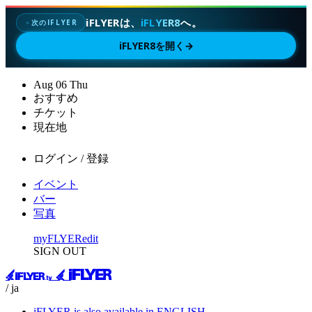
iFLYERは、
iFLYER8
へ。
次のIFLYER
✦
iFLYER8を開く
→
Aug
06
Thu
おすすめ
チケット
現在地
ログイン / 登録
イベント
バー
写真
myFLYER
edit
SIGN OUT
/ ja
iFLYER is also available in ENGLISH.