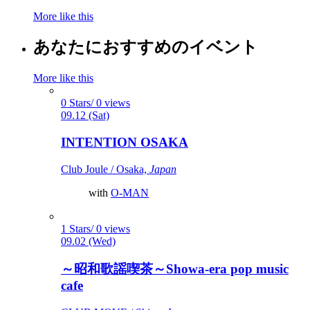
More like this
あなたにおすすめのイベント
More like this
0 Stars/ 0 views
09.12 (Sat)
INTENTION OSAKA
Club Joule / Osaka,
Japan
with
O-MAN
1 Stars/ 0 views
09.02 (Wed)
～昭和歌謡喫茶～Showa-era pop music
cafe