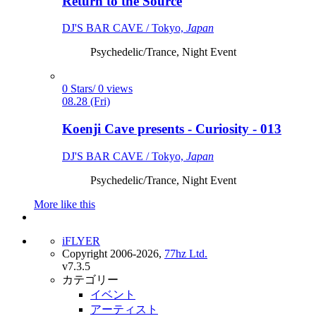
Return to the Source
DJ'S BAR CAVE / Tokyo,
Japan
Psychedelic/Trance, Night Event
0 Stars/ 0 views
08.28 (Fri)
Koenji Cave presents - Curiosity - 013
DJ'S BAR CAVE / Tokyo,
Japan
Psychedelic/Trance, Night Event
More like this
iFLYER
Copyright 2006-2026,
77hz Ltd.
v7.3.5
カテゴリー
イベント
アーティスト