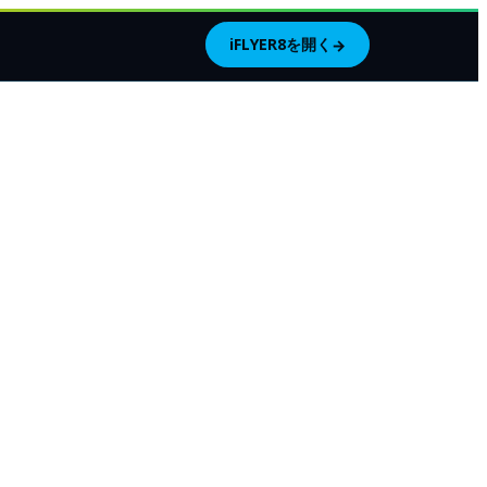
iFLYER8を開く
→