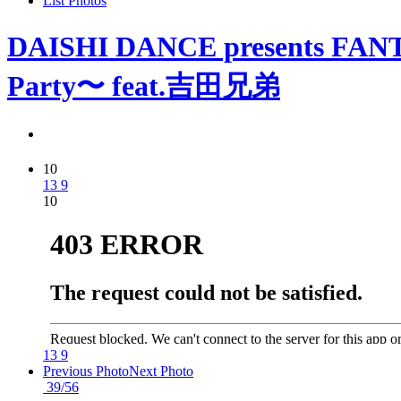
List Photos
DAISHI DANCE presents FAN
Party〜 feat.吉田兄弟
10
13
9
10
13
9
Previous Photo
Next Photo
39/56