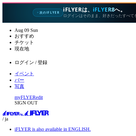
iFLYERは、
iFLYER8
へ。
次のIFLYER
✦
ログインはそのまま、好きだったすべて
Aug
09
Sun
おすすめ
チケット
現在地
ログイン / 登録
イベント
バー
写真
myFLYER
edit
SIGN OUT
/ ja
iFLYER is also available in ENGLISH.