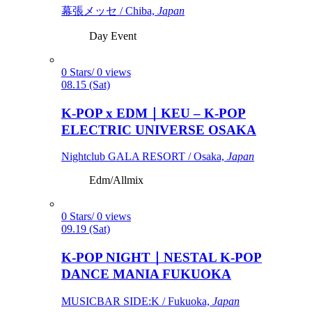
幕張メッセ / Chiba,
Japan
Day Event
0 Stars/ 0 views
08.15 (Sat)
K-POP x EDM｜KEU – K-POP
ELECTRIC UNIVERSE OSAKA
Nightclub GALA RESORT / Osaka,
Japan
Edm/Allmix
0 Stars/ 0 views
09.19 (Sat)
K-POP NIGHT｜NESTAL K-POP
DANCE MANIA FUKUOKA
MUSICBAR SIDE:K / Fukuoka,
Japan