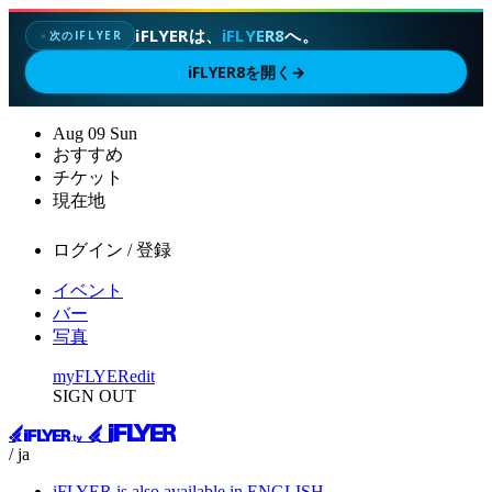
iFLYERは、
iFLYER8
へ。
次のIFLYER
✦
iFLYER8を開く
→
Aug
09
Sun
おすすめ
チケット
現在地
ログイン / 登録
イベント
バー
写真
myFLYER
edit
SIGN OUT
/ ja
iFLYER is also available in ENGLISH.