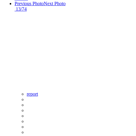
Previous Photo
Next Photo
13/74
report