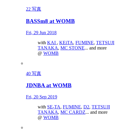
22 写真
BASSm8 at WOMB
Fri, 29 Jun 2018
with
KAI
,
KEiTA
,
FUMINE
,
TETSUJI
TANAKA
,
MC STONE
... and more
@
WOMB
40 写真
JDNBA at WOMB
Fri, 20 Sep 2019
with
SE-TA
,
FUMINE
,
D2
,
TETSUJI
TANAKA
,
MC CARDZ
... and more
@
WOMB