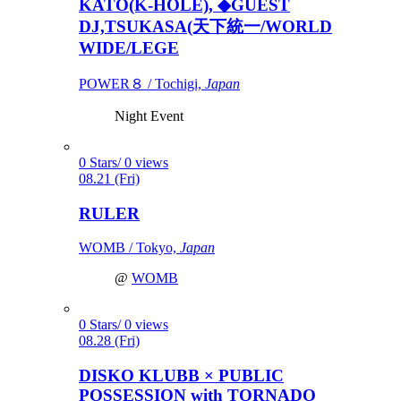
KATO(K-HOLE), ◆GUEST
DJ,TSUKASA(天下統一/WORLD
WIDE/LEGE
POWER８ / Tochigi,
Japan
Night Event
0 Stars/ 0 views
08.21 (Fri)
RULER
WOMB / Tokyo,
Japan
@
WOMB
0 Stars/ 0 views
08.28 (Fri)
DISKO KLUBB × PUBLIC
POSSESSION with TORNADO