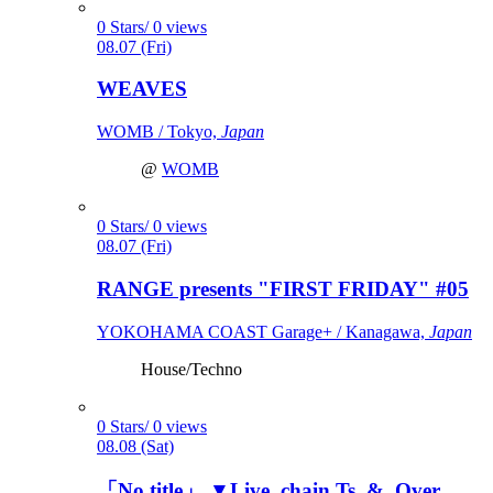
0 Stars/ 0 views
08.07 (Fri)
WEAVES
WOMB / Tokyo,
Japan
@
WOMB
0 Stars/ 0 views
08.07 (Fri)
RANGE presents "FIRST FRIDAY" #05
YOKOHAMA COAST Garage+ / Kanagawa,
Japan
House/Techno
0 Stars/ 0 views
08.08 (Sat)
「No title」 ▼Live, chain Ts, &, Over