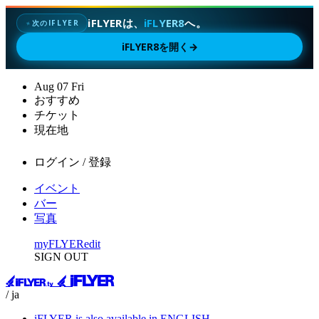
iFLYERは、
iFLYER8
へ。
次のIFLYER
✦
iFLYER8を開く
→
Aug
07
Fri
おすすめ
チケット
現在地
ログイン / 登録
イベント
バー
写真
myFLYER
edit
SIGN OUT
/ ja
iFLYER is also available in ENGLISH.