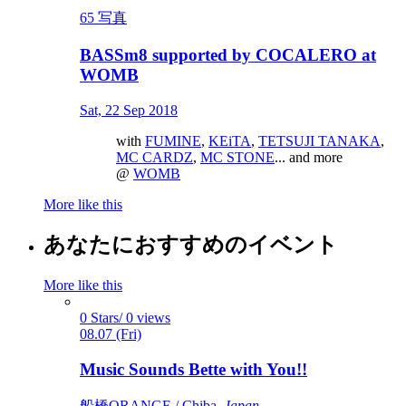
65 写真
BASSm8 supported by COCALERO at
WOMB
Sat, 22 Sep 2018
with
FUMINE
,
KEiTA
,
TETSUJI TANAKA
,
MC CARDZ
,
MC STONE
... and more
@
WOMB
More like this
あなたにおすすめのイベント
More like this
0 Stars/ 0 views
08.07 (Fri)
Music Sounds Bette with You!!
船橋ORANGE / Chiba,
Japan