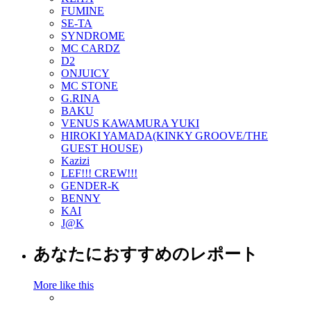
FUMINE
SE-TA
SYNDROME
MC CARDZ
D2
ONJUICY
MC STONE
G.RINA
BAKU
VENUS KAWAMURA YUKI
HIROKI YAMADA(KINKY GROOVE/THE
GUEST HOUSE)
Kazizi
LEF!!! CREW!!!
GENDER-K
BENNY
KAI
J@K
あなたにおすすめのレポート
More like this