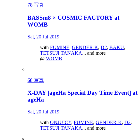
78 写真
BASSm8 × COSMIC FACTORY at
WOMB
Sat, 20 Jul 2019
with
FUMINE
,
GENDER-K
,
D2
,
BAKU
,
TETSUJI TANAKA
... and more
@
WOMB
68 写真
X-DAY [ageHa Special Day Time Event] at
ageHa
Sat, 20 Jul 2019
with
ONJUICY
,
FUMINE
,
GENDER-K
,
D2
,
TETSUJI TANAKA
... and more