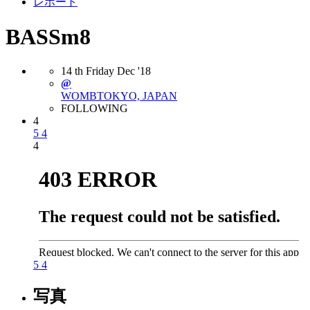
レポート
BASSm8
14
th
Friday
Dec
'18
@
WOMB
TOKYO, JAPAN
FOLLOWING
4
5
4
4
5
4
写真