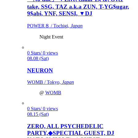
take, SSG, TAZ a.k.a ZUN, T-YG$ugar,
9$abi, YNF, SENSI, ▼DJ
POWER８ / Tochigi,
Japan
Night Event
0 Stars/ 0 views
08.08 (Sat)
NEURON
WOMB / Tokyo,
Japan
@
WOMB
0 Stars/ 0 views
08.15 (Sat)
ZERO, ALL PSYCHEDELIC
PARTY,◆SPECTIAL GUEST, DJ