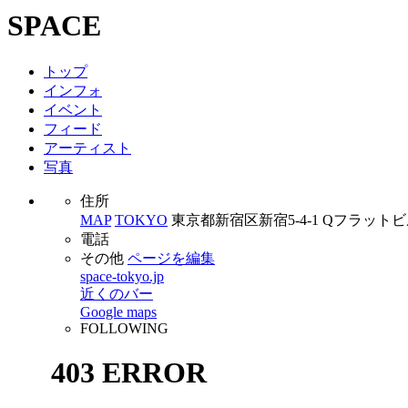
SPACE
トップ
インフォ
イベント
フィード
アーティスト
写真
住所
MAP
TOKYO
東京都新宿区新宿5-4-1 Qフラットビ
電話
その他
ページを編集
space-tokyo.jp
近くのバー
Google maps
FOLLOWING