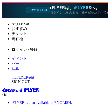
iFLYERは、
iFLYER8
へ。
次のIFLYER
✦
ログインはそのまま、好きだったすべて
Aug
08
Sat
おすすめ
チケット
現在地
ログイン / 登録
イベント
バー
写真
myFLYER
edit
SIGN OUT
/ ja
iFLYER is also available in ENGLISH.