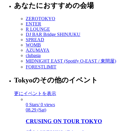
あなたにおすすめの会場
ZEROTOKYO
ENTER
R LOUNGE
DJ BAR Bridge SHINJUKU
SPREAD
WOMB
AZUMAYA
clubasia
MIDNIGHT EAST (Spotify O-EAST / 東間屋)
FORESTLIMIT
Tokyoのその他のイベント
更にイベントを表示
0 Stars/ 0 views
08.29 (Sat)
CRUSING ON TOUR TOKYO