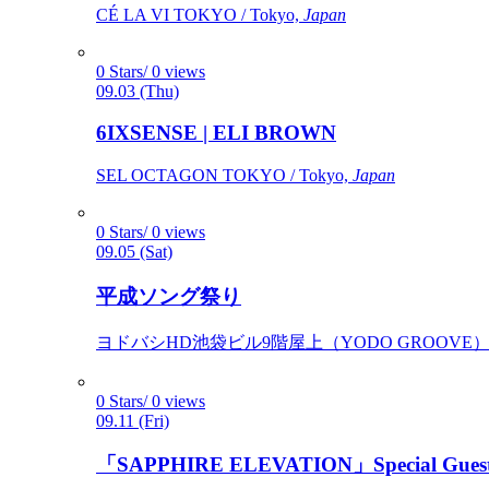
CÉ LA VI TOKYO / Tokyo,
Japan
0 Stars/ 0 views
09.03 (Thu)
6IXSENSE | ELI BROWN
SEL OCTAGON TOKYO / Tokyo,
Japan
0 Stars/ 0 views
09.05 (Sat)
平成ソング祭り
ヨドバシHD池袋ビル9階屋上（YODO GROOVE） / 
0 Stars/ 0 views
09.11 (Fri)
「SAPPHIRE ELEVATION」Special Gues