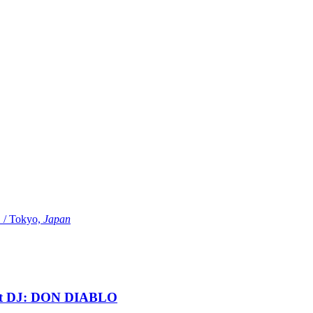
Tokyo,
Japan
t DJ: DON DIABLO