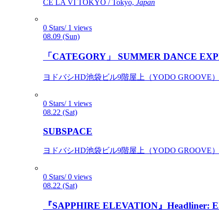
CÉ LA VI TOKYO / Tokyo,
Japan
0 Stars/ 1 views
08.09 (Sun)
「CATEGORY」 SUMMER DANCE EXP
ヨドバシHD池袋ビル9階屋上（YODO GROOVE） / 
0 Stars/ 1 views
08.22 (Sat)
SUBSPACE
ヨドバシHD池袋ビル9階屋上（YODO GROOVE） / 
0 Stars/ 0 views
08.22 (Sat)
『SAPPHIRE ELEVATION』Headliner: Ely 